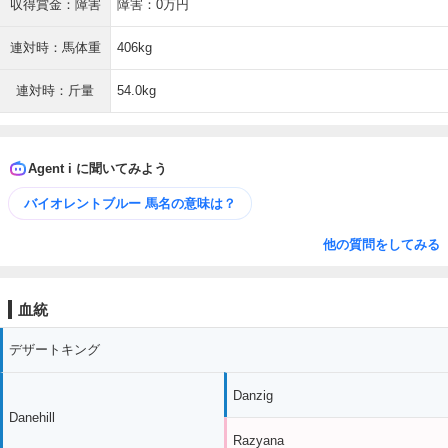
収得賞金：障害
障害：0万円
連対時：馬体重
406kg
連対時：斤量
54.0kg
Agent i に聞いてみよう
バイオレントブルー 馬名の意味は？
他の質問をしてみる
血統
デザートキング
Danzig
Danehill
Razyana