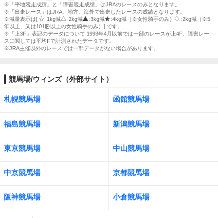
※「平地競走成績」と「障害競走成績」はJRAのレースのみとなります。
※「出走レース」はJRA、地方、海外で出走したレースの成績となります。
※減量表示は[
:1kg減
:2kg減
:3kg減
:4kg減（※女性騎手のみ）
:2kg減（※5
年以上、又は101勝以上の女性騎手のみ）] です。
※「上3F」表記のデータについて 1993年4月以前では一部のレースが上4F、障害レー
スに関しては平均Fで計測されたデータです。
※JRA主催以外のレースでは一部データがない場合があります。
競馬場/ウィンズ（外部サイト）
札幌競馬場
函館競馬場
福島競馬場
新潟競馬場
東京競馬場
中山競馬場
中京競馬場
京都競馬場
阪神競馬場
小倉競馬場