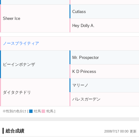
Cutlass
Sheer Ice
Hey Dolly A.
ノースブライティア
Mr. Prospector
ビーインボナンザ
K D Princess
マリーノ
ダイタクチドリ
パレスガーデン
※性別の色分け [
:牡馬
:牝馬 ]
総合成績
2008/7/17 00:00