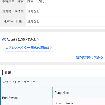
収得賞金：障害
障害：0万円
連対時：馬体重
連対なし
連対時：斤量
連対なし
Agent i に聞いてみよう
コアレスベクター 馬名の意味は？
他の質問をしてみる
血統
スウェプトオーヴァーボード
Forty Niner
End Sweep
Broom Dance