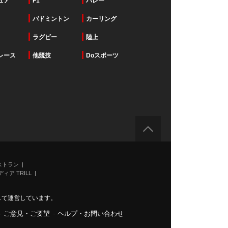
ュア
F1
バレー
バドミントン
カーリング
ラグビー
陸上
レース
他競技
Doスポーツ
ストラン
ィア TRILL
力して運営しています。
-
ご意見・ご要望
-
ヘルプ・お問い合わせ