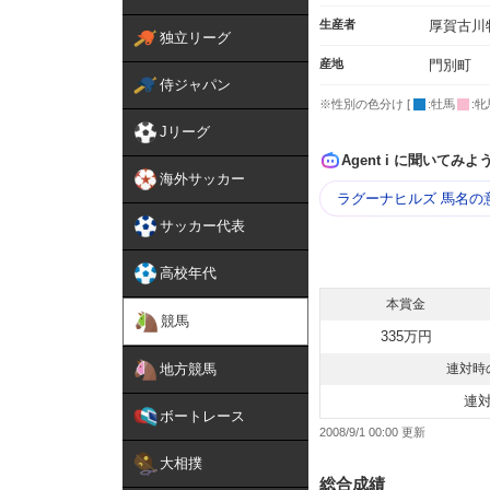
生産者
厚賀古川
独立リーグ
産地
門別町
侍ジャパン
※性別の色分け [
:牡馬
:牝
Jリーグ
Agent i に聞いてみよ
海外サッカー
ラグーナヒルズ 馬名の
サッカー代表
高校年代
本賞金
競馬
335万円
地方競馬
連対時
連
ボートレース
2008/9/1 00:00
大相撲
総合成績