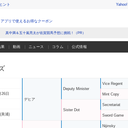
ヒント
Yahoo
、アプリで使えるお得なクーポン
真中満＆五十嵐亮太が佐賀競馬予想に挑戦！（PR）
結果
動画
ニュース
コラム
公式情報
ズ
Vice Regent
Deputy Minister
月26日
Mint Copy
デヒア
Secretariat
Sister Dot
(美浦)
Sword Game
Nijinsky