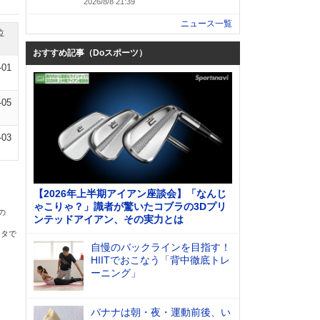
2026/8/8 21:39
ニュース一覧
位
おすすめ記事（Doスポーツ）
-01
-05
-03
【2026年上半期アイアン座談会】「なんじ
ゃこりゃ？」識者が驚いたコブラの3Dプリ
の
ンテッドアイアン、その実力とは
ータで
自慢のバックラインを目指す！
HIITでおこなう「背中徹底トレ
ーニング」
バナナは朝・夜・運動前後、い