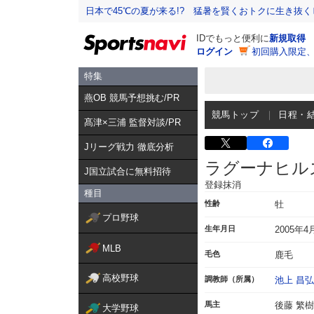
日本で45℃の夏が来る!? 猛暑を賢くおトクに生き抜く
IDでもっと便利に
新規取得
ログイン
初回購入限定
特集
燕OB 競馬予想挑む/PR
競馬トップ
日程・
髙津×三浦 監督対談/PR
Jリーグ戦力 徹底分析
ラグーナヒル
J国立試合に無料招待
登録抹消
種目
性齢
牡
プロ野球
生年月日
2005年4
MLB
毛色
鹿毛
高校野球
調教師（所属）
池上 昌弘
馬主
後藤 繁樹
大学野球