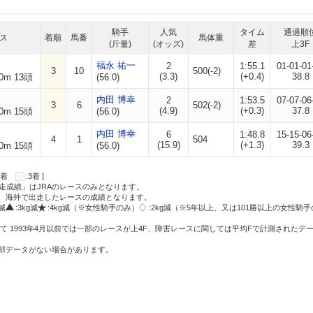
騎手
人気
タイム
通過順
ス
着順
馬番
馬体重
(斤量)
(オッズ)
差
上3F
福永 祐一
2
1:55.1
01-01-01
3
10
500(-2)
(3.3)
(+0.4)
38.8
0m 13頭
(56.0)
内田 博幸
2
1:53.5
07-07-06
3
6
502(-2)
(4.9)
(+0.3)
37.8
0m 15頭
(56.0)
内田 博幸
6
1:48.8
15-15-06
4
1
504
(15.9)
(+1.3)
39.3
0m 15頭
(56.0)
:2着
:3着 ]
走成績」はJRAのレースのみとなります。
方、海外で出走したレースの成績となります。
g減
:3kg減
:4kg減（※女性騎手のみ）
:2kg減（※5年以上、又は101勝以上の女性騎手
て 1993年4月以前では一部のレースが上4F、障害レースに関しては平均Fで計測されたデ
一部データがない場合があります。