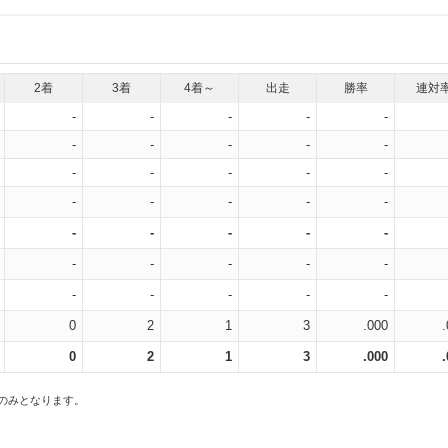
2着
3着
4着～
出走
勝率
連対
-
-
-
-
-
-
-
-
-
-
-
-
-
-
-
-
-
-
-
-
-
-
-
-
-
-
-
-
-
-
-
-
-
-
-
0
2
1
3
.000
0
2
1
3
.000
スのみとなります。