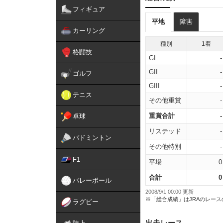
フィギュア
平地
障害
カーリング
種別
1着
格闘技
GI
-
GII
-
ゴルフ
GIII
-
テニス
その他重賞
-
重賞合計
-
卓球
リステッド
-
バドミントン
その他特別
-
F1
平場
0
合計
0
バレーボール
2008/9/1 00:00 更新
※「総合成績」はJRAのレー
ラグビー
出走レース