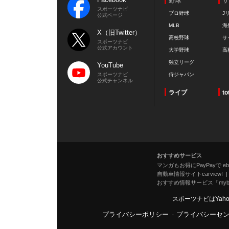
野球
サ
スポーツナビ
プロ野球
J
公式ページ
MLB
海
X（旧Twitter）
高校野球
サ
スポーツナビ
公式アカウント
大学野球
高
独立リーグ
YouTube
スポーツナビ
侍ジャパン
公式チャンネル
ライブ
to
おすすめサービス
マンガもお得にPayPayで eboo
自動車情報サイトcarview!
おすすめ情報サービス「mybe
スポーツナビはYah
プライバシーポリシー
-
プライバシーセ