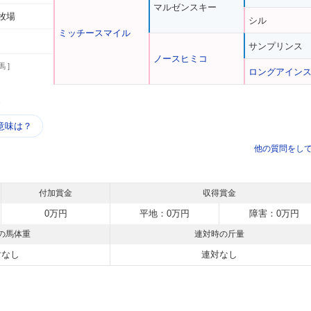
マルゼンスキー
牧場
シル
ミッチースマイル
サンプリンス
ノースヒミコ
馬 ]
ロングアイン
う
意味は？
他の質問をし
付加賞金
収得賞金
0万円
平地：0万円
障害：0万円
の馬体重
連対時の斤量
対なし
連対なし