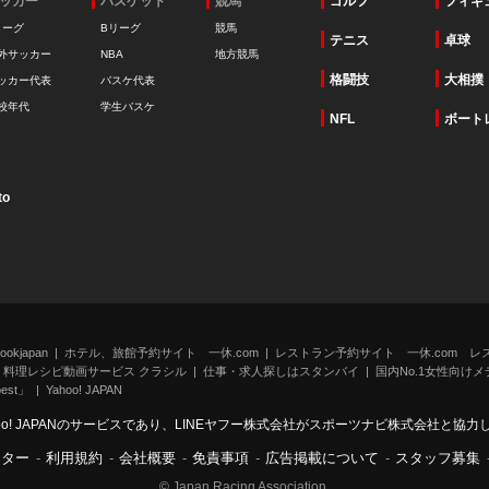
ッカー
バスケット
競馬
ゴルフ
フィギ
リーグ
Bリーグ
競馬
テニス
卓球
外サッカー
NBA
地方競馬
格闘技
大相撲
ッカー代表
バスケ代表
校年代
学生バスケ
NFL
ボート
to
kjapan
ホテル、旅館予約サイト 一休.com
レストラン予約サイト 一休.com レ
料理レシピ動画サービス クラシル
仕事・求人探しはスタンバイ
国内No.1女性向けメデ
st」
Yahoo! JAPAN
oo! JAPANのサービスであり、LINEヤフー株式会社がスポーツナビ株式会社と協
ンター
-
利用規約
-
会社概要
-
免責事項
-
広告掲載について
-
スタッフ募集
© Japan Racing Association.