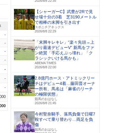
2026/8/8 22:35
【シャーガーC】武豊が2Rで見
せ場十分の3着 芝3190メートル
で相棒の末脚を引き出す
率
スポニチアネックス
2026/8/8 22:29
-
「末脚キレキレ」“楽々先頭→上
-
がり最速デビューV” 新馬をファ
-
ン絶賛「手応えぶっ壊れ」「ク
ラシックいける馬かも」
-
ABEMA TIMES
2026/8/8 22:00
-
2.8億円ホース・アトミックリー
-
チはデビュー4着…藤田晋オーナ
-
ー所有、馬名は「麻雀のリーチ
の極限状態」
.000
競馬のおはなし
2026/8/8 21:45
.000
今村聖奈騎手、落馬負傷で日曜7
鞍すべて乗り替わり…両足を負
傷
競馬のおはなし