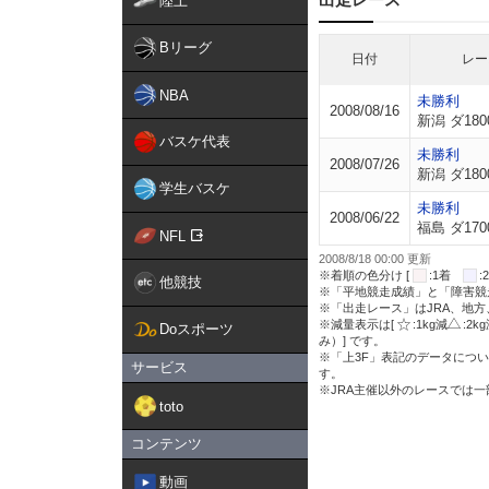
陸上
Bリーグ
日付
レー
NBA
未勝利
2008/08/16
新潟 ダ180
バスケ代表
未勝利
2008/07/26
新潟 ダ180
学生バスケ
未勝利
2008/06/22
福島 ダ170
NFL
2008/8/18 00:00 更新
※着順の色分け [
:1着
他競技
※「平地競走成績」と「障害競
※「出走レース」はJRA、地
※減量表示は[
:1kg減
:2k
Doスポーツ
み）] です。
※「上3F」表記のデータについ
サービス
す。
※JRA主催以外のレースでは
toto
コンテンツ
動画