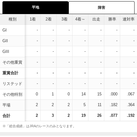
平地
障害
種別
1着
2着
3着
4着～
出走
勝率
連対率
-
-
-
-
-
-
-
GI
-
-
-
-
-
-
-
GII
-
-
-
-
-
-
-
GIII
-
-
-
-
-
-
-
その他重賞
-
-
-
-
-
-
-
重賞合計
-
-
-
-
-
-
-
リステッド
0
1
0
14
15
.000
.067
その他特別
2
2
2
5
11
.182
.364
平場
2
3
2
19
26
.077
.192
合計
※「総合成績」はJRAのレースのみとなります。