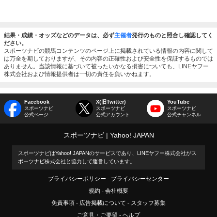
結果・成績・オッズなどのデータは、必ず
主催者
発行のものと照合し確認してく
ださい。
スポーツナビの競馬コンテンツのページ上に掲載されている情報の内容に関して
は万全を期しておりますが、その内容の正確性および安全性を保証するものでは
ありません。当該情報に基づいて被ったいかなる損害についても、LINEヤフー
株式会社および情報提供者は一切の責任を負いかねます。
Facebook
X(旧Twitter)
YouTube
スポーツナビ
スポーツナビ
スポーツナビ
公式ページ
公式アカウント
公式チャンネル
スポーツナビ
Yahoo! JAPAN
スポーツナビはYahoo! JAPANのサービスであり、LINEヤフー株式会社がス
ポーツナビ株式会社と協力して運営しています。
プライバシーポリシー
プライバシーセンター
規約
会社概要
免責事項
広告掲載について
スタッフ募集
ご意見・ご要望
ヘルプ