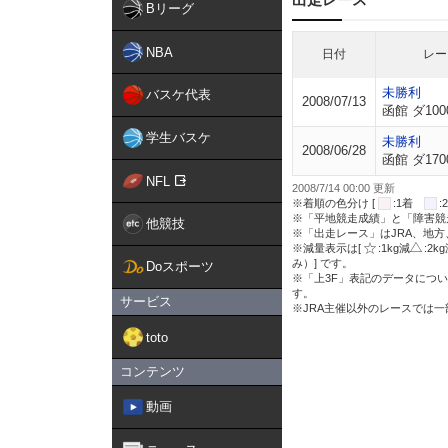
Bリーグ
NBA
日付
レー
未勝利
バスケ代表
2008/07/13
函館 ダ100
学生バスケ
未勝利
2008/06/28
函館 ダ170
NFL
2008/7/14 00:00 更新
※着順の色分け [
:1着
※「平地競走成績」と「障害競
他競技
※「出走レース」はJRA、地
※減量表示は[
:1kg減
:2k
み）] です。
Doスポーツ
※「上3F」表記のデータについ
す。
サービス
※JRA主催以外のレースでは
toto
コンテンツ
動画