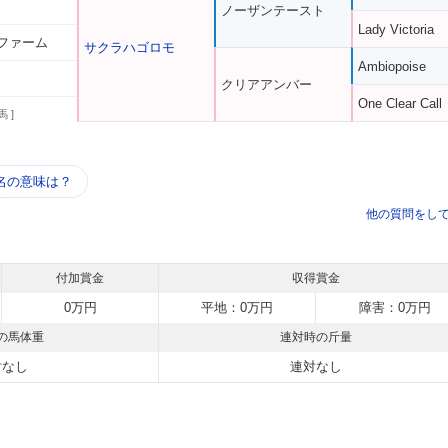
ノーザンテースト
Lady Victoria
ファーム
サクラハゴロモ
Ambiopoise
クリアアンバー
One Clear Call
馬 ]
う
名の意味は？
他の質問をし
付加賞金
収得賞金
0万円
平地：0万円
障害：0万円
の馬体重
連対時の斤量
対なし
連対なし