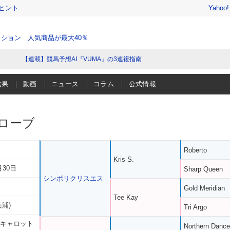
ヒント
Yahoo
ション 人気商品が最大40％
【連載】競馬予想AI『VUMA』の3連複指南
結果
動画
ニュース
コラム
公式情報
ローブ
Roberto
Kris S.
月30日
Sharp Queen
シンボリクリスエス
Gold Meridian
Tee Kay
美浦)
Tri Argo
 キャロット
Northern Dance