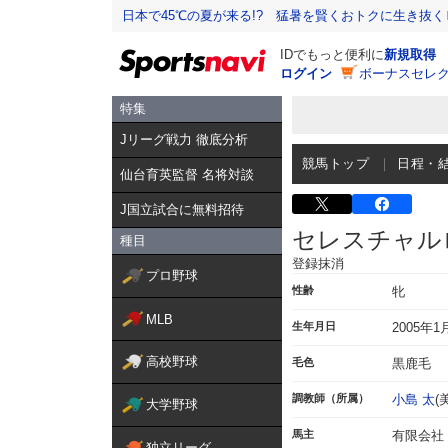
日本で45℃の夏が来る!? 猛暑を賢くおトクに生き抜く
IDでもっと便利に
新規取得
ログイン
ボーナスセレク
特集
Jリーグ戦力 徹底分析
競馬トップ
日程・
仙台育英監督 名将対談
J国立試合に無料招待
セレスチャル
種目
登録抹消
プロ野球
性齢
牝
MLB
生年月日
2005年1
高校野球
毛色
黒鹿毛
調教師（所属）
小島 太
(
大学野球
馬主
有限会社
独立リーグ