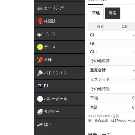
カーリング
平地
障害
格闘技
種別
1着
ゴルフ
GI
-
GII
-
テニス
GIII
-
卓球
その他重賞
-
重賞合計
-
バドミントン
リステッド
-
F1
その他特別
-
平場
0
バレーボール
合計
0
ラグビー
2008/7/21 00:00 更新
※「総合成績」はJRAのレー
陸上
出走レース