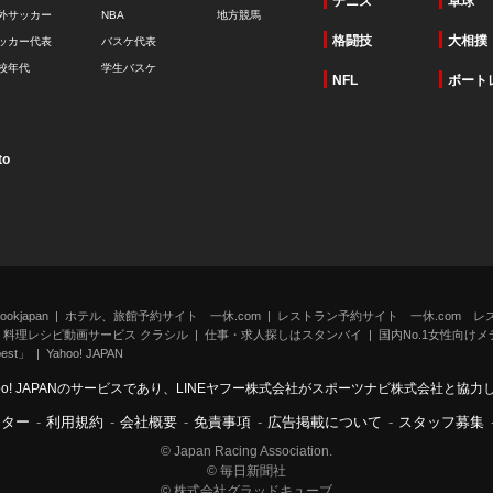
テニス
卓球
外サッカー
NBA
地方競馬
格闘技
大相撲
ッカー代表
バスケ代表
校年代
学生バスケ
NFL
ボート
to
kjapan
ホテル、旅館予約サイト 一休.com
レストラン予約サイト 一休.com レ
料理レシピ動画サービス クラシル
仕事・求人探しはスタンバイ
国内No.1女性向けメデ
st」
Yahoo! JAPAN
oo! JAPANのサービスであり、LINEヤフー株式会社がスポーツナビ株式会社と協
ンター
-
利用規約
-
会社概要
-
免責事項
-
広告掲載について
-
スタッフ募集
© Japan Racing Association.
© 毎日新聞社
© 株式会社グラッドキューブ