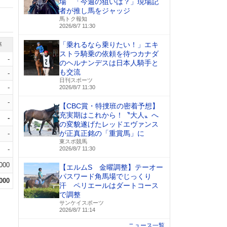
場 「今週の狙いは？」現場記
者が推し馬をジャッジ
馬トク報知
2026/8/7 11:30
「乗れるなら乗りたい！」エキ
率
ストラ騎乗の依頼を待つカナダ
-
のヘルナンデスは日本人騎手と
も交流
-
日刊スポーツ
-
2026/8/7 11:30
-
【CBC賞・特捜班の密着予想】
充実期はこれから！〝大人〟へ
-
の変貌遂げたレッドエヴァンス
が正真正銘の「重賞馬」に
-
東スポ競馬
-
2026/8/7 11:30
.000
【エルムS 金曜調整】テーオー
パスワード角馬場でじっくり
.000
汗 ペリエールはダートコース
で調整
サンケイスポーツ
2026/8/7 11:14
ニュース一覧