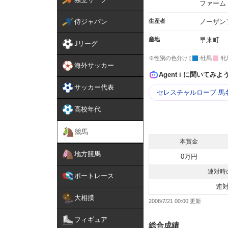
ファーム
侍ジャパン
生産者
ノーザン
産地
早来町
Jリーグ
※性別の色分け [
:牡馬
:牝
海外サッカー
Agent i に聞いてみよ
サッカー代表
セレスチャルローブ 馬
高校年代
競馬
本賞金
地方競馬
0万円
連対時
ボートレース
連
大相撲
2008/7/21 00:00
フィギュア
総合成績