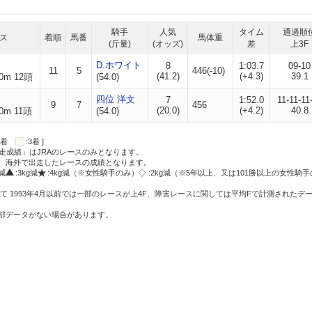
騎手
人気
タイム
通過順
ス
着順
馬番
馬体重
(斤量)
(オッズ)
差
上3F
D.ホワイト
8
1:03.7
09-10
11
5
446(-10)
(41.2)
(+4.3)
39.1
0m 12頭
(54.0)
四位 洋文
7
1:52.0
11-11-11
9
7
456
(20.0)
(+4.2)
40.8
0m 11頭
(54.0)
:2着
:3着 ]
走成績」はJRAのレースのみとなります。
方、海外で出走したレースの成績となります。
g減
:3kg減
:4kg減（※女性騎手のみ）
:2kg減（※5年以上、又は101勝以上の女性騎手
て 1993年4月以前では一部のレースが上4F、障害レースに関しては平均Fで計測されたデ
一部データがない場合があります。