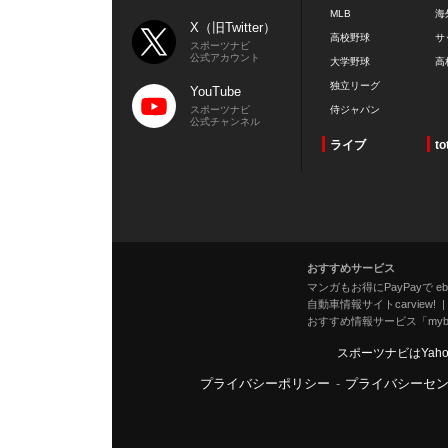
MLB
海
X（旧Twitter）
高校野球
サ
スポーツナビ
公式アカウント
大学野球
高
独立リーグ
YouTube
スポーツナビ
侍ジャパン
公式チャンネル
ライブ
to
おすすめサービス
マンガもお得にPayPayで eboo
自動車情報サイトcarview!
おすすめ情報サービス「mybe
スポーツナビはYah
プライバシーポリシー
-
プライバシーセ