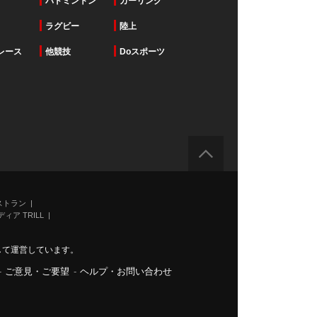
バドミントン
カーリング
ラグビー
陸上
レース
他競技
Doスポーツ
ストラン
ィア TRILL
力して運営しています。
-
ご意見・ご要望
-
ヘルプ・お問い合わせ