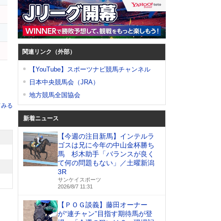
関連リンク（外部）
【YouTube】スポーツナビ競馬チャンネル
日本中央競馬会（JRA）
地方競馬全国協会
てみる
新着ニュース
【今週の注目新馬】インテルラ
ゴスは兄に今年の中山金杯勝ち
馬 杉木助手「バランスが良く
て何の問題もない」／土曜新潟
3R
サンケイスポーツ
2026/8/7 11:31
【ＰＯＧ談義】藤田オーナー
が“連チャン”目指す期待馬が登