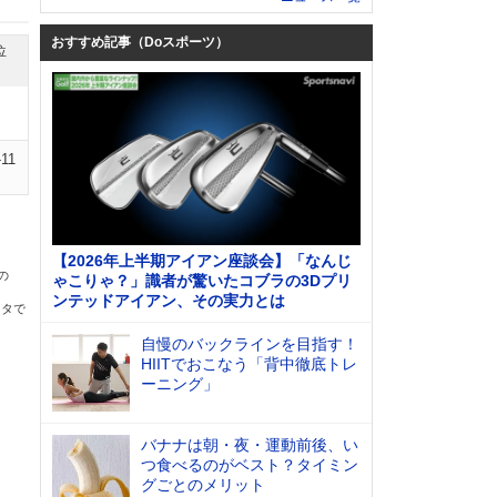
おすすめ記事（Doスポーツ）
位
-11
【2026年上半期アイアン座談会】「なんじ
の
ゃこりゃ？」識者が驚いたコブラの3Dプリ
ンテッドアイアン、その実力とは
ータで
自慢のバックラインを目指す！
HIITでおこなう「背中徹底トレ
ーニング」
バナナは朝・夜・運動前後、い
つ食べるのがベスト？タイミン
グごとのメリット