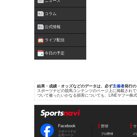
ニュース
コラム
公式情報
ライブ配信
今日の予定
結果・成績・オッズなどのデータは、必ず
主催者
発行の
スポーツナビの競馬コンテンツのページ上に掲載されて
づいて被ったいかなる損害についても、LINEヤフー株
Facebook
野球
サ
スポーツナビ
プロ野球
J
公式ページ