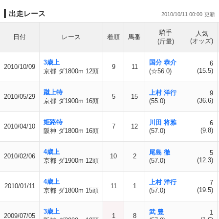
出走レース
2010/10/11 00:00
騎手
人気
日付
レース
着順
馬番
(オッズ)
(斤量)
3歳上
国分 恭介
6
2010/10/09
9
11
(15.5)
京都 ダ1800m 12頭
(☆56.0)
蹴上特
上村 洋行
9
2010/05/29
5
15
(36.6)
京都 ダ1900m 16頭
(55.0)
姫路特
川田 将雅
6
2010/04/10
7
12
(9.8)
阪神 ダ1800m 16頭
(57.0)
4歳上
尾島 徹
5
2010/02/06
10
2
(12.3)
京都 ダ1900m 12頭
(57.0)
4歳上
上村 洋行
7
2010/01/11
11
1
(19.5)
京都 ダ1800m 15頭
(57.0)
3歳上
武 豊
1
2009/07/05
1
8