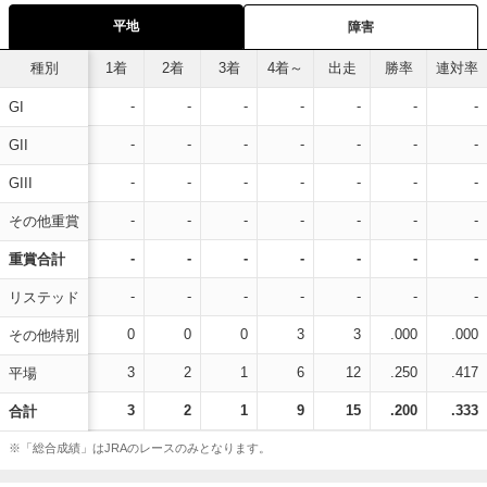
平地
障害
種別
1着
2着
3着
4着～
出走
勝率
連対率
-
-
-
-
-
-
-
GI
-
-
-
-
-
-
-
GII
-
-
-
-
-
-
-
GIII
-
-
-
-
-
-
-
その他重賞
-
-
-
-
-
-
-
重賞合計
-
-
-
-
-
-
-
リステッド
0
0
0
3
3
.000
.000
その他特別
3
2
1
6
12
.250
.417
平場
3
2
1
9
15
.200
.333
合計
※「総合成績」はJRAのレースのみとなります。