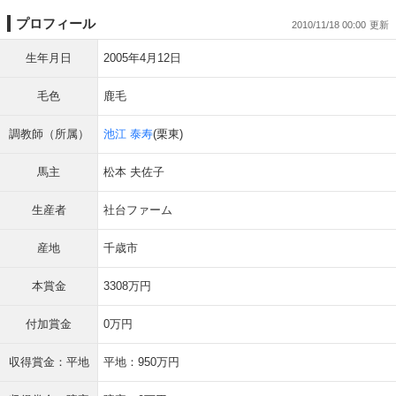
プロフィール
2010/11/18 00:00
生年月日
2005年4月12日
毛色
鹿毛
調教師（所属）
池江 泰寿
(栗東)
馬主
松本 夫佐子
生産者
社台ファーム
産地
千歳市
本賞金
3308万円
付加賞金
0万円
収得賞金：平地
平地：950万円