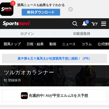
競馬ニュースも結果もすぐわかる
閉じる
スポーツナビ
検索
通知
i
ログイン
ID新規取得
競馬トップ
日程・結果
動画
ニュース
コラム
公式情
真中満＆五十嵐亮太が佐賀競馬予想に挑戦！（PR）
ツルガオカランナー
牡 登録抹消
先週的中! AIが平安エルムSを大予想