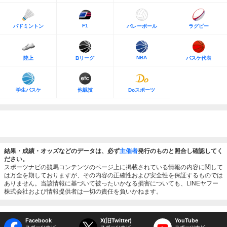
F1
バドミントン
バレーボール
ラグビー
NBA
陸上
Bリーグ
バスケ代表
学生バスケ
他競技
Doスポーツ
結果・成績・オッズなどのデータは、必ず
主催者
発行のものと照合し確認してく
ださい。
スポーツナビの競馬コンテンツのページ上に掲載されている情報の内容に関して
は万全を期しておりますが、その内容の正確性および安全性を保証するものでは
ありません。当該情報に基づいて被ったいかなる損害についても、LINEヤフー
株式会社および情報提供者は一切の責任を負いかねます。
Facebook
X(旧Twitter)
YouTube