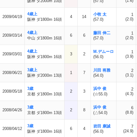
(1.6)
阪神 ダ2000m 10頭
(57.0)
4歳上
小牧 太
1
2009/04/19
4
14
(2.0)
阪神 ダ1800m 16頭
(57.0)
4歳上
藤田 伸二
1
2009/03/14
6
6
(2.0)
中山 ダ1800m 16頭
(57.0)
4歳上
M.デムーロ
1
2009/03/01
3
2
(3.9)
阪神 ダ1800m 16頭
(56.0)
3歳上
川田 将雅
2
2008/06/21
1
7
(3.1)
阪神 ダ2000m 13頭
(54.0)
3歳
浜中 俊
2
2008/05/18
2
3
(4.3)
京都 ダ1800m 10頭
(☆55.0)
3歳
浜中 俊
6
2008/04/26
2
8
(8.8)
京都 ダ1800m 13頭
(△54.0)
3歳
岩田 康誠
7
2008/04/12
6
4
(24.9)
阪神 ダ1800m 16頭
(56.0)