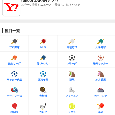
Yahoo! JAPANアプリ
スポーツ情報やニュース、天気もこれひとつで
種目一覧
MLB
プロ野球
高校野球
大学野球
独立リーグ
侍ジャパン
Jリーグ
海外サッカー
サッカー代表
高校年代
競馬
地方競馬
ボートレース
大相撲
フィギュア
カーリング
格闘技
ゴルフ
テニス
卓球