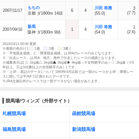
もちの
川田 将雅
3
2007/11/17
6
4
(7.7)
京都 ダ1800m 14頭
(55.0)
新馬
川田 将雅
1
2007/09/16
1
4
(2.6)
阪神 ダ1800m 9頭
(54.0)
2010/10/11 00:00 更新
※着順の色分け [
:1着
:2着
:3着 ]
※「平地競走成績」と「障害競走成績」はJRAのレースのみとなります。
※「出走レース」はJRA、地方、海外で出走したレースの成績となります。
※減量表示は[
:1kg減
:2kg減
:3kg減
:4kg減（※女性騎手のみ）
:2kg減（※5
年以上、又は101勝以上の女性騎手のみ）] です。
※「上3F」表記のデータについて 1993年4月以前では一部のレースが上4F、障害レー
スに関しては平均Fで計測されたデータです。
※JRA主催以外のレースでは一部データがない場合があります。
競馬場/ウィンズ（外部サイト）
札幌競馬場
函館競馬場
福島競馬場
新潟競馬場