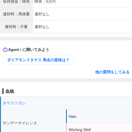
収得賞金：障害
障害：0万円
連対時：馬体重
連対なし
連対時：斤量
連対なし
Agent i に聞いてみよう
ダイアモンドタヤス 馬名の意味は？
他の質問をしてみる
血統
タヤスツヨシ
Halo
サンデーサイレンス
Wishing Well