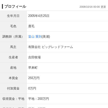
プロフィール
2008/10/16 00:00
生年月日
2005年4月25日
毛色
鹿毛
調教師（所属）
畠山 重則
(美浦)
馬主
有限会社 ビッグレッドファーム
生産者
吉田牧場
産地
早来町
本賞金
255万円
付加賞金
0万円
収得賞金：平地
平地：200万円