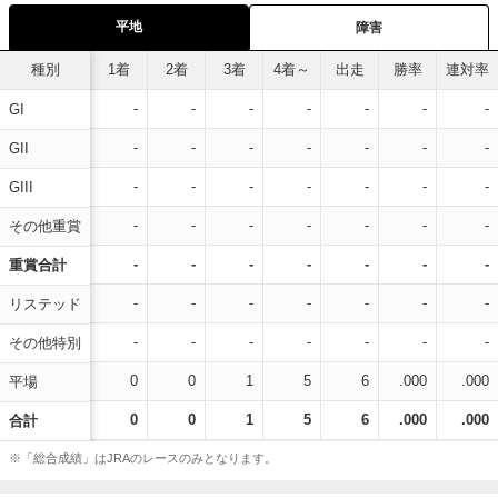
平地
障害
種別
1着
2着
3着
4着～
出走
勝率
連対率
-
-
-
-
-
-
-
GI
-
-
-
-
-
-
-
GII
-
-
-
-
-
-
-
GIII
-
-
-
-
-
-
-
その他重賞
-
-
-
-
-
-
-
重賞合計
-
-
-
-
-
-
-
リステッド
-
-
-
-
-
-
-
その他特別
0
0
1
5
6
.000
.000
平場
0
0
1
5
6
.000
.000
合計
※「総合成績」はJRAのレースのみとなります。