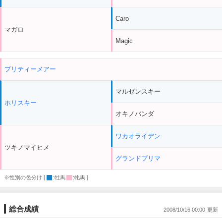
Caro
マガロ
Magic
プリティーメアー
マルゼンスキー
ホリスキー
オキノバンダ
ワカオライデン
ツキノマイヒメ
グランドプリマ
※性別の色分け [
:牡馬
:牝馬 ]
総合成績
2008/10/16 00:00