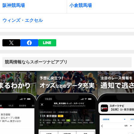
阪神競馬場
小倉競馬場
ウィンズ・エクセル
競馬情報ならスポーツナビアプリ