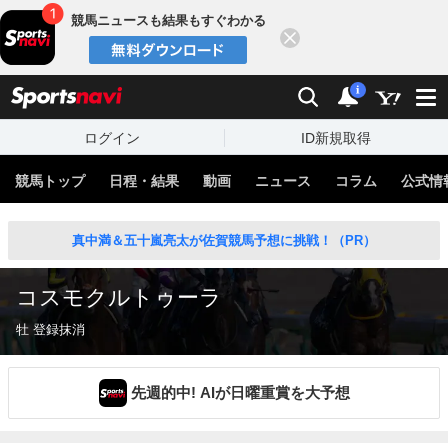
競馬ニュースも結果もすぐわかる
閉じる
スポーツナビ
検索
通知
i
ログイン
ID新規取得
競馬トップ
日程・結果
動画
ニュース
コラム
公式情
真中満＆五十嵐亮太が佐賀競馬予想に挑戦！（PR）
コスモクルトゥーラ
牡 登録抹消
先週的中! AIが日曜重賞を大予想