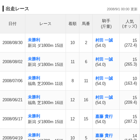
出走レース
2008/9/1 00:00
騎手
人気
日付
レース
着順
馬番
(オッズ)
(斤量)
未勝利
村田 一誠
15
2008/08/30
10
2
(272.4)
新潟 ダ1800m 15頭
(54.0)
未勝利
村田 一誠
15
2008/08/02
11
6
(265.3)
新潟 ダ1800m 15頭
(54.0)
未勝利
村田 一誠
10
2008/07/06
8
11
(163.4)
福島 芝2000m 11頭
(54.0)
未勝利
村田 一誠
15
2008/06/21
12
16
(209.4)
福島 芝1800m 16頭
(54.0)
未勝利
嘉藤 貴行
15
2008/05/17
12
15
(287.2)
新潟 ダ1800m 15頭
(54.0)
未勝利
嘉藤 貴行
14
2008/04/19
10
5