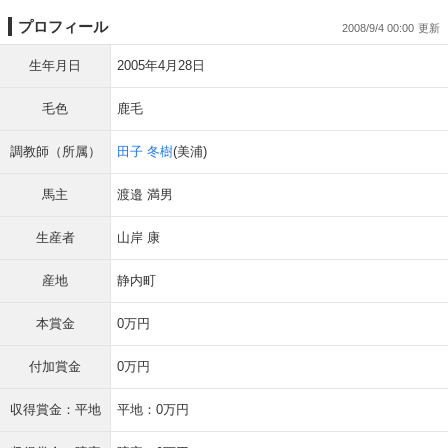
プロフィール
2008/9/4 00:00
生年月日
2005年4月28日
毛色
鹿毛
調教師（所属）
田子 冬樹
(美浦)
馬主
渡邉 満男
生産者
山岸 康
産地
静内町
本賞金
0万円
付加賞金
0万円
収得賞金：平地
平地：0万円