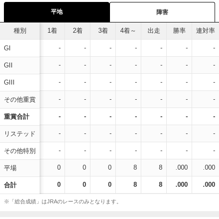
平地
障害
種別
1着
2着
3着
4着～
出走
勝率
連対率
-
-
-
-
-
-
-
GI
-
-
-
-
-
-
-
GII
-
-
-
-
-
-
-
GIII
-
-
-
-
-
-
-
その他重賞
-
-
-
-
-
-
-
重賞合計
-
-
-
-
-
-
-
リステッド
-
-
-
-
-
-
-
その他特別
0
0
0
8
8
.000
.000
平場
0
0
0
8
8
.000
.000
合計
※「総合成績」はJRAのレースのみとなります。