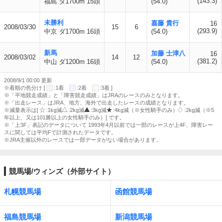
(143.3)
福島 ダ1700m 15頭
(54.0)
未勝利
嘉藤 貴行
16
2008/03/30
15
6
(293.9)
中京 ダ1700m 16頭
(54.0)
新馬
加藤 士津八
16
2008/03/02
14
12
(381.2)
中山 ダ1200m 16頭
(54.0)
2008/9/1 00:00 更新
※着順の色分け [
:1着
:2着
:3着 ]
※「平地競走成績」と「障害競走成績」はJRAのレースのみとなります。
※「出走レース」はJRA、地方、海外で出走したレースの成績となります。
※減量表示は[
:1kg減
:2kg減
:3kg減
:4kg減（※女性騎手のみ）
:2kg減（※5
年以上、又は101勝以上の女性騎手のみ）] です。
※「上3F」表記のデータについて 1993年4月以前では一部のレースが上4F、障害レー
スに関しては平均Fで計測されたデータです。
※JRA主催以外のレースでは一部データがない場合があります。
競馬場/ウィンズ（外部サイト）
札幌競馬場
函館競馬場
福島競馬場
新潟競馬場