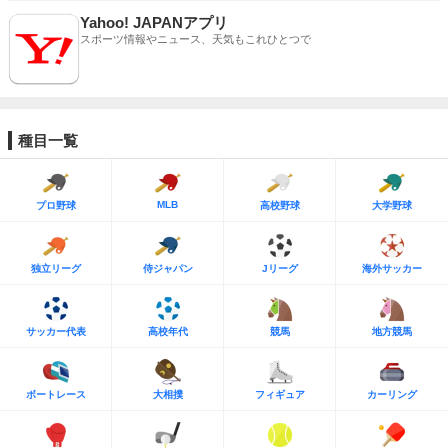
Yahoo! JAPANアプリ
スポーツ情報やニュース、天気もこれひとつで
種目一覧
MLB
プロ野球
高校野球
大学野球
独立リーグ
侍ジャパン
Jリーグ
海外サッカー
サッカー代表
高校年代
競馬
地方競馬
ボートレース
大相撲
フィギュア
カーリング