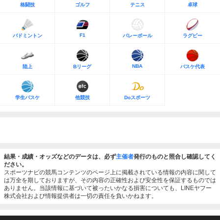
格闘技
ゴルフ
テニス
卓球
F1
バドミントン
バレーボール
ラグビー
NBA
陸上
Bリーグ
バスケ代表
学生バスケ
他競技
Doスポーツ
結果・成績・オッズなどのデータは、必ず
主催者
発行のものと照合し確認してく
ださい。
スポーツナビの競馬コンテンツのページ上に掲載されている情報の内容に関して
は万全を期しておりますが、その内容の正確性および安全性を保証するものでは
ありません。当該情報に基づいて被ったいかなる損害についても、LINEヤフー
株式会社および情報提供者は一切の責任を負いかねます。