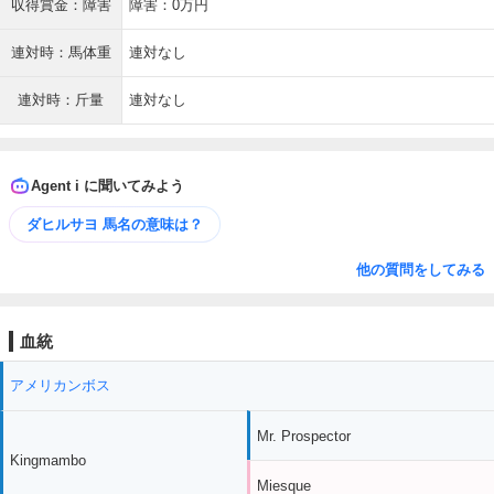
収得賞金：障害
障害：0万円
連対時：馬体重
連対なし
連対時：斤量
連対なし
Agent i に聞いてみよう
ダヒルサヨ 馬名の意味は？
他の質問をしてみる
血統
アメリカンボス
Mr. Prospector
Kingmambo
Miesque