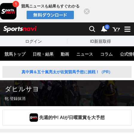
競馬ニュースも結果もすぐわかる
閉じる
スポーツナビ
検索
通知
i
ログイン
ID新規取得
競馬トップ
日程・結果
動画
ニュース
コラム
公式情
真中満＆五十嵐亮太が佐賀競馬予想に挑戦！（PR）
ダヒルサヨ
牝 登録抹消
先週的中! AIが日曜重賞を大予想