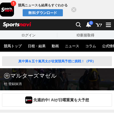
競馬ニュースも結果もすぐわかる
閉じる
スポーツナビ
検索
通知
i
ログイン
ID新規取得
競馬トップ
日程・結果
動画
ニュース
コラム
公式情
真中満＆五十嵐亮太が佐賀競馬予想に挑戦！（PR）
マルターズマゼル
牡 登録抹消
先週的中! AIが日曜重賞を大予想