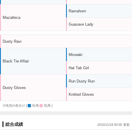
Ramahorn
Mazatleca
Guasave Lady
Dusty Ravi
Miswaki
Black Tie Affair
Hat Tab Girl
Run Dusty Run
Dusty Gloves
Knitted Gloves
※性別の色分け [
:牡馬
:牝馬 ]
総合成績
2010/11/18 00:00