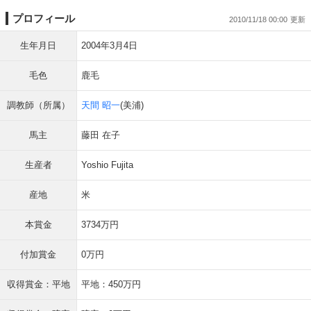
プロフィール
2010/11/18 00:00
生年月日
2004年3月4日
毛色
鹿毛
調教師（所属）
天間 昭一
(美浦)
馬主
藤田 在子
生産者
Yoshio Fujita
産地
米
本賞金
3734万円
付加賞金
0万円
収得賞金：平地
平地：450万円