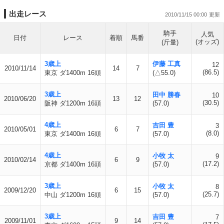
出走レース
2010/11/15 00:00
騎手
人気
日付
レース
着順
馬番
(オッズ)
(斤量)
3歳上
伊藤 工真
12
2010/11/14
14
7
(86.5)
東京 ダ1400m 16頭
(△55.0)
3歳上
田中 勝春
10
2010/06/20
13
12
(30.5)
阪神 ダ1200m 16頭
(57.0)
4歳上
吉田 豊
3
2010/05/01
6
7
(8.0)
東京 ダ1400m 16頭
(57.0)
4歳上
小牧 太
9
2010/02/14
6
9
(17.2)
京都 ダ1400m 16頭
(57.0)
3歳上
小牧 太
8
2009/12/20
6
15
(25.7)
中山 ダ1200m 16頭
(57.0)
3歳上
吉田 豊
7
2009/11/01
9
14