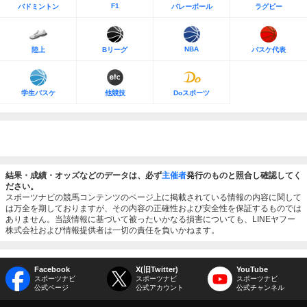
F1
バドミントン
バレーボール
ラグビー
NBA
陸上
Bリーグ
バスケ代表
学生バスケ
他競技
Doスポーツ
結果・成績・オッズなどのデータは、必ず
主催者
発行のものと照合し確認してく
ださい。
スポーツナビの競馬コンテンツのページ上に掲載されている情報の内容に関して
は万全を期しておりますが、その内容の正確性および安全性を保証するものでは
ありません。当該情報に基づいて被ったいかなる損害についても、LINEヤフー
株式会社および情報提供者は一切の責任を負いかねます。
Facebook
X(旧Twitter)
YouTube
スポーツナビ
スポーツナビ
スポーツナビ
公式ページ
公式アカウント
公式チャンネル