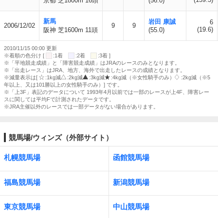
京都 芝1800m 16頭
(56.0)
新馬
岩田 康誠
6
2006/12/02
9
9
(19.6)
阪神 芝1600m 11頭
(55.0)
2010/11/15 00:00 更新
※着順の色分け [
:1着
:2着
:3着 ]
※「平地競走成績」と「障害競走成績」はJRAのレースのみとなります。
※「出走レース」はJRA、地方、海外で出走したレースの成績となります。
※減量表示は[
:1kg減
:2kg減
:3kg減
:4kg減（※女性騎手のみ）
:2kg減（※5
年以上、又は101勝以上の女性騎手のみ）] です。
※「上3F」表記のデータについて 1993年4月以前では一部のレースが上4F、障害レー
スに関しては平均Fで計測されたデータです。
※JRA主催以外のレースでは一部データがない場合があります。
競馬場/ウィンズ（外部サイト）
札幌競馬場
函館競馬場
福島競馬場
新潟競馬場
東京競馬場
中山競馬場