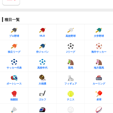
種目一覧
MLB
プロ野球
高校野球
大学野球
独立リーグ
侍ジャパン
Jリーグ
海外サッカー
サッカー代表
高校年代
競馬
地方競馬
ボートレース
大相撲
フィギュア
カーリング
格闘技
ゴルフ
テニス
卓球