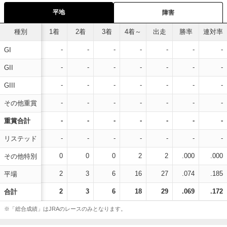
平地
障害
種別
1着
2着
3着
4着～
出走
勝率
連対率
-
-
-
-
-
-
-
GI
-
-
-
-
-
-
-
GII
-
-
-
-
-
-
-
GIII
-
-
-
-
-
-
-
その他重賞
-
-
-
-
-
-
-
重賞合計
-
-
-
-
-
-
-
リステッド
0
0
0
2
2
.000
.000
その他特別
2
3
6
16
27
.074
.185
平場
2
3
6
18
29
.069
.172
合計
※「総合成績」はJRAのレースのみとなります。