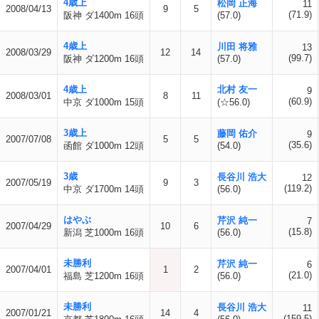
4歳上
松岡 正海
11
2008/04/13
9
5
(71.9)
阪神 ダ1400m 16頭
(57.0)
4歳上
川田 将雅
13
2008/03/29
12
14
(99.7)
阪神 ダ1200m 16頭
(57.0)
4歳上
北村 友一
9
2008/03/01
8
11
(60.9)
中京 ダ1000m 15頭
(☆56.0)
3歳上
藤岡 佑介
9
2007/07/08
5
5
(35.6)
函館 ダ1000m 12頭
(54.0)
3歳
長谷川 浩大
12
2007/05/19
9
3
(119.2)
中京 ダ1700m 14頭
(56.0)
はやぶ
芹沢 純一
7
2007/04/29
10
6
(15.8)
新潟 芝1000m 16頭
(56.0)
未勝利
芹沢 純一
6
2007/04/01
1
2
(21.0)
福島 芝1200m 16頭
(56.0)
未勝利
長谷川 浩大
11
2007/01/21
14
4
(159.5)