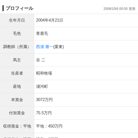
プロフィール
2008/10/6 00:00
生年月日
2004年4月21日
毛色
青鹿毛
調教師（所属）
西浦 勝一
(栗東)
馬主
谷 二
生産者
昭和牧場
産地
浦河町
本賞金
3072万円
付加賞金
75.5万円
収得賞金：平地
平地：450万円