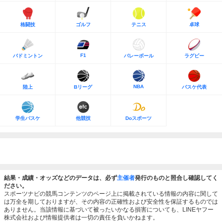
格闘技
ゴルフ
テニス
卓球
F1
バドミントン
バレーボール
ラグビー
NBA
陸上
Bリーグ
バスケ代表
学生バスケ
他競技
Doスポーツ
結果・成績・オッズなどのデータは、必ず
主催者
発行のものと照合し確認してく
ださい。
スポーツナビの競馬コンテンツのページ上に掲載されている情報の内容に関して
は万全を期しておりますが、その内容の正確性および安全性を保証するものでは
ありません。当該情報に基づいて被ったいかなる損害についても、LINEヤフー
株式会社および情報提供者は一切の責任を負いかねます。