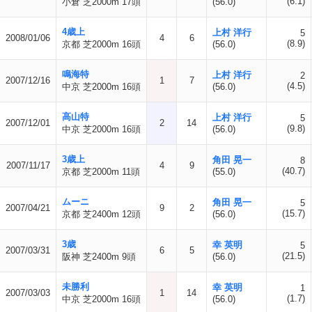
(6.1)
小倉 芝2000m 17頭
(56.0)
4歳上
上村 洋行
5
2008/01/06
4
6
(8.9)
京都 芝2000m 16頭
(56.0)
鳴海特
上村 洋行
2
2007/12/16
1
7
(4.5)
中京 芝2000m 16頭
(56.0)
高山特
上村 洋行
5
2007/12/01
2
14
(9.8)
中京 芝2000m 16頭
(56.0)
3歳上
角田 晃一
8
2007/11/17
4
9
(40.7)
京都 芝2000m 11頭
(55.0)
ムーニ
角田 晃一
5
2007/04/21
9
2
(15.7)
京都 芝2400m 12頭
(56.0)
3歳
幸 英明
5
2007/03/31
6
5
(21.5)
阪神 芝2400m 9頭
(56.0)
未勝利
幸 英明
1
2007/03/03
1
14
(1.7)
中京 芝2000m 16頭
(56.0)