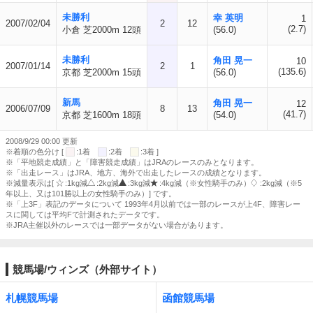
未勝利
幸 英明
1
2007/02/04
2
12
(2.7)
小倉 芝2000m 12頭
(56.0)
未勝利
角田 晃一
10
2007/01/14
2
1
(135.6)
京都 芝2000m 15頭
(56.0)
新馬
角田 晃一
12
2006/07/09
8
13
(41.7)
京都 芝1600m 18頭
(54.0)
2008/9/29 00:00 更新
※着順の色分け [
:1着
:2着
:3着 ]
※「平地競走成績」と「障害競走成績」はJRAのレースのみとなります。
※「出走レース」はJRA、地方、海外で出走したレースの成績となります。
※減量表示は[
:1kg減
:2kg減
:3kg減
:4kg減（※女性騎手のみ）
:2kg減（※5
年以上、又は101勝以上の女性騎手のみ）] です。
※「上3F」表記のデータについて 1993年4月以前では一部のレースが上4F、障害レー
スに関しては平均Fで計測されたデータです。
※JRA主催以外のレースでは一部データがない場合があります。
競馬場/ウィンズ（外部サイト）
札幌競馬場
函館競馬場