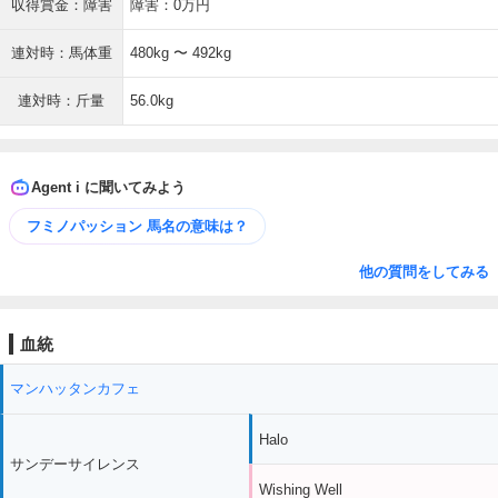
収得賞金：障害
障害：0万円
連対時：馬体重
480kg 〜 492kg
連対時：斤量
56.0kg
Agent i に聞いてみよう
フミノパッション 馬名の意味は？
他の質問をしてみる
血統
マンハッタンカフェ
Halo
サンデーサイレンス
Wishing Well