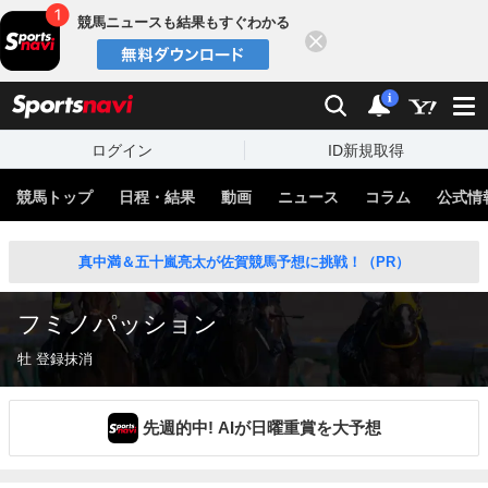
競馬ニュースも結果もすぐわかる
閉じる
スポーツナビ
検索
通知
i
ログイン
ID新規取得
競馬トップ
日程・結果
動画
ニュース
コラム
公式情
真中満＆五十嵐亮太が佐賀競馬予想に挑戦！（PR）
フミノパッション
牡 登録抹消
先週的中! AIが日曜重賞を大予想