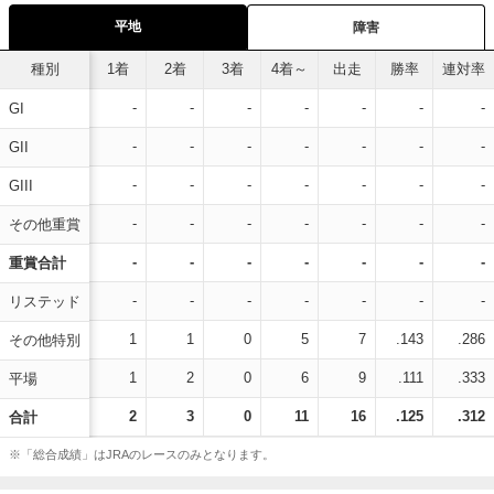
平地
障害
種別
1着
2着
3着
4着～
出走
勝率
連対率
-
-
-
-
-
-
-
GI
-
-
-
-
-
-
-
GII
-
-
-
-
-
-
-
GIII
-
-
-
-
-
-
-
その他重賞
-
-
-
-
-
-
-
重賞合計
-
-
-
-
-
-
-
リステッド
1
1
0
5
7
.143
.286
その他特別
1
2
0
6
9
.111
.333
平場
2
3
0
11
16
.125
.312
合計
※「総合成績」はJRAのレースのみとなります。