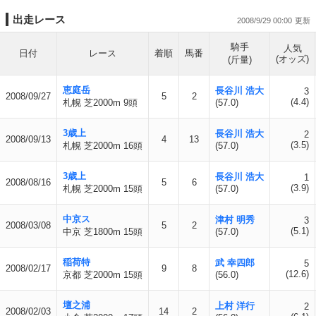
出走レース
2008/9/29 00:00
騎手
人気
日付
レース
着順
馬番
(オッズ)
(斤量)
恵庭岳
長谷川 浩大
3
2008/09/27
5
2
(4.4)
札幌 芝2000m 9頭
(57.0)
3歳上
長谷川 浩大
2
2008/09/13
4
13
(3.5)
札幌 芝2000m 16頭
(57.0)
3歳上
長谷川 浩大
1
2008/08/16
5
6
(3.9)
札幌 芝2000m 15頭
(57.0)
中京ス
津村 明秀
3
2008/03/08
5
2
(5.1)
中京 芝1800m 15頭
(57.0)
稲荷特
武 幸四郎
5
2008/02/17
9
8
(12.6)
京都 芝2000m 15頭
(56.0)
壇之浦
上村 洋行
2
2008/02/03
14
2