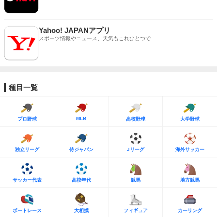
Yahoo! JAPANアプリ
スポーツ情報やニュース、天気もこれひとつで
種目一覧
MLB
プロ野球
高校野球
大学野球
独立リーグ
侍ジャパン
Jリーグ
海外サッカー
サッカー代表
高校年代
競馬
地方競馬
ボートレース
大相撲
フィギュア
カーリング