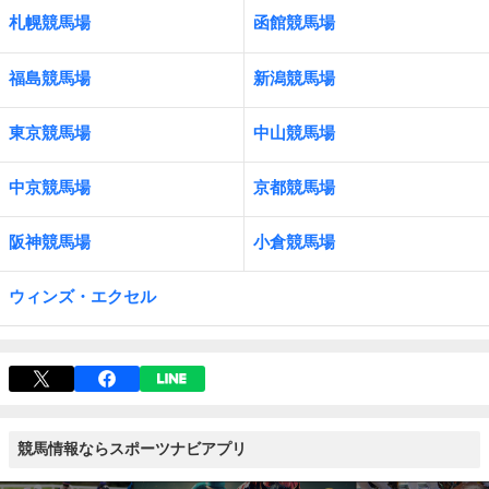
札幌競馬場
函館競馬場
福島競馬場
新潟競馬場
東京競馬場
中山競馬場
中京競馬場
京都競馬場
阪神競馬場
小倉競馬場
ウィンズ・エクセル
競馬情報ならスポーツナビアプリ