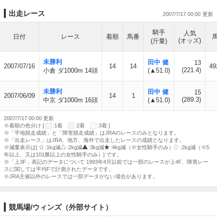
出走レース
2007/7/17 00:00
騎手
人気
日付
レース
着順
馬番
(オッズ)
(斤量)
未勝利
田中 健
13
2007/07/16
14
14
49
(221.4)
小倉 ダ1000m 14頭
(▲51.0)
未勝利
田中 健
15
2007/06/09
14
1
(289.3)
中京 ダ1000m 16頭
(▲51.0)
2007/7/17 00:00 更新
※着順の色分け [
:1着
:2着
:3着 ]
※「平地競走成績」と「障害競走成績」はJRAのレースのみとなります。
※「出走レース」はJRA、地方、海外で出走したレースの成績となります。
※減量表示は[
:1kg減
:2kg減
:3kg減
:4kg減（※女性騎手のみ）
:2kg減（※5
年以上、又は101勝以上の女性騎手のみ）] です。
※「上3F」表記のデータについて 1993年4月以前では一部のレースが上4F、障害レー
スに関しては平均Fで計測されたデータです。
※JRA主催以外のレースでは一部データがない場合があります。
競馬場/ウィンズ（外部サイト）