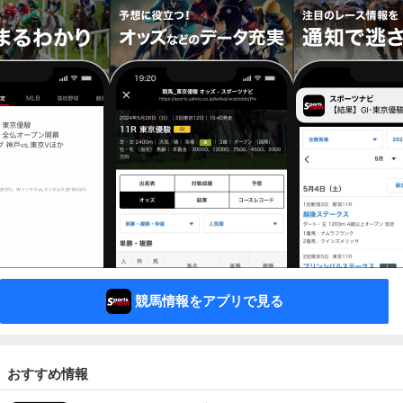
競馬情報をアプリで見る
おすすめ情報