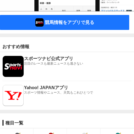
競馬情報をアプリで見る
おすすめ情報
スポーツナビ公式アプリ
注目のレースも最新ニュースも逃さない
Yahoo! JAPANアプリ
スポーツ情報やニュース、天気もこれひとつで
種目一覧