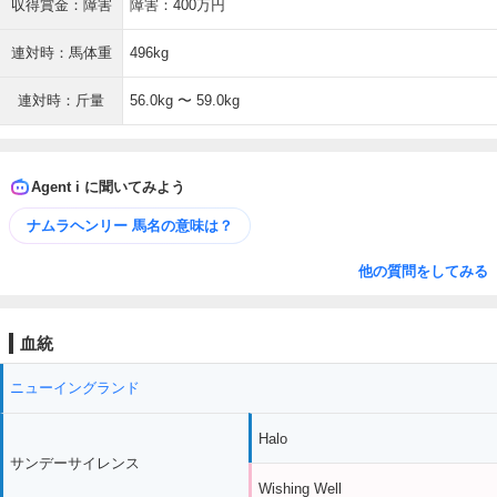
収得賞金：障害
障害：400万円
連対時：馬体重
496kg
連対時：斤量
56.0kg 〜 59.0kg
Agent i に聞いてみよう
ナムラヘンリー 馬名の意味は？
他の質問をしてみる
血統
ニューイングランド
Halo
サンデーサイレンス
Wishing Well