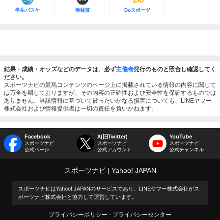
学生バスケ
他競技
Doスポーツ
結果・成績・オッズなどのデータは、必ず
主催者
発行のものと照合し確認してく
ださい。
スポーツナビの競馬コンテンツのページ上に掲載されている情報の内容に関して
は万全を期しておりますが、その内容の正確性および安全性を保証するものでは
ありません。当該情報に基づいて被ったいかなる損害についても、LINEヤフー
株式会社および情報提供者は一切の責任を負いかねます。
Facebook
X(旧Twitter)
YouTube
スポーツナビ
スポーツナビ
スポーツナビ
公式ページ
公式アカウント
公式チャンネル
スポーツナビ
Yahoo! JAPAN
スポーツナビはYahoo! JAPANのサービスであり、LINEヤフー株式会社がス
ポーツナビ株式会社と協力して運営しています。
プライバシーポリシー
プライバシーセンター