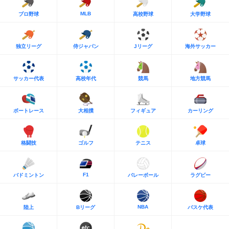
MLB
プロ野球
高校野球
大学野球
独立リーグ
侍ジャパン
Jリーグ
海外サッカー
サッカー代表
高校年代
競馬
地方競馬
ボートレース
大相撲
フィギュア
カーリング
格闘技
ゴルフ
テニス
卓球
F1
バドミントン
バレーボール
ラグビー
NBA
陸上
Bリーグ
バスケ代表