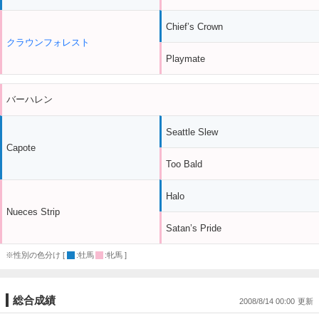
Chief’s Crown
クラウンフォレスト
Playmate
バーハレン
Seattle Slew
Capote
Too Bald
Halo
Nueces Strip
Satan’s Pride
※性別の色分け [
:牡馬
:牝馬 ]
総合成績
2008/8/14 00:00