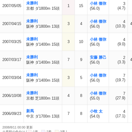
未勝利
小林 徹弥
3
2007/05/05
1
15
(4.7)
京都 ダ1800m 15頭
(56.0)
未勝利
小林 徹弥
4
2007/04/15
3
4
(10.3)
阪神 ダ1800m 13頭
(56.0)
未勝利
小林 徹弥
4
2007/03/25
3
10
(9.0)
阪神 ダ1400m 15頭
(56.0)
未勝利
安藤 勝己
2
2007/03/17
7
9
(3.3)
阪神 ダ1400m 16頭
(56.0)
未勝利
小林 徹弥
7
2007/03/04
3
5
(19.7)
阪神 ダ1400m 15頭
(56.0)
未勝利
小林 徹弥
7
2006/10/08
4
8
(27.9)
京都 芝1800m 11頭
(55.0)
新馬
小牧 太
4
2006/09/23
7
8
(17.1)
中京 ダ1700m 13頭
(54.0)
2008/8/11 00:00 更新
※着順の色分け [
:1着
:2着
:3着 ]