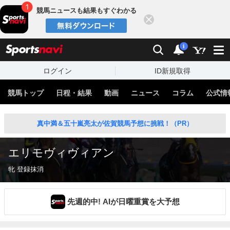
競馬ニュースも結果もすぐわかる
閉じる
スポーツナビ
検索
通知
i
ログイン
ID新規取得
競馬トップ
日程・結果
動画
ニュース
コラム
公式情
真中満＆五十嵐亮太が佐賀競馬予想に挑戦！（PR）
エリモヴィヴィアン
牝 登録抹消
先週的中! AIが日曜重賞を大予想