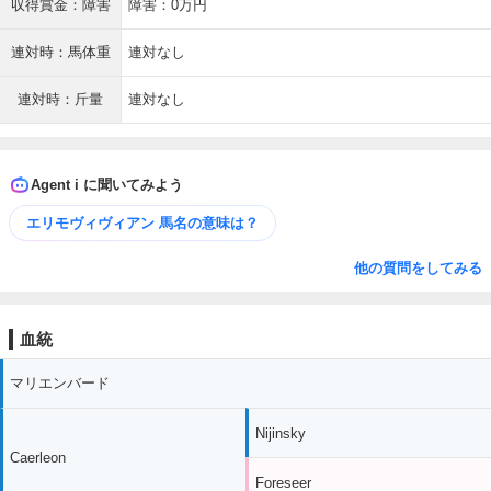
収得賞金：障害
障害：0万円
連対時：馬体重
連対なし
連対時：斤量
連対なし
Agent i に聞いてみよう
エリモヴィヴィアン 馬名の意味は？
他の質問をしてみる
血統
マリエンバード
Nijinsky
Caerleon
Foreseer