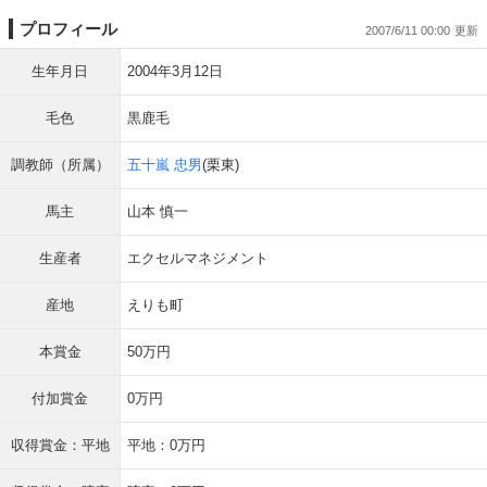
プロフィール
2007/6/11 00:00
生年月日
2004年3月12日
毛色
黒鹿毛
調教師（所属）
五十嵐 忠男
(栗東)
馬主
山本 慎一
生産者
エクセルマネジメント
産地
えりも町
本賞金
50万円
付加賞金
0万円
収得賞金：平地
平地：0万円