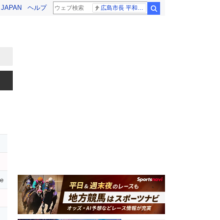
! JAPAN
ヘルプ
広島市長 平和宣言
検索
ce
ス