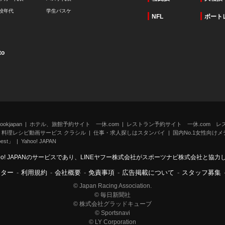
校年代
学生バスケ
NFL
ボート
to
kjapan
ホテル、旅館予約サイト 一休.com
レストラン予約サイト 一休.com レ
料理レシピ動画サービス クラシル
仕事・求人探しはスタンバイ
国内No.1女性向けメデ
st」
Yahoo! JAPAN
oo! JAPANのサービスであり、LINEヤフー株式会社がスポーツナビ株式会社と協
ンター
-
利用規約
-
会社概要
-
免責事項
-
広告掲載について
-
スタッフ募集
© Japan Racing Association.
© 毎日新聞社
© 株式会社グラッドキューブ
© Sportsnavi
© LY Corporation