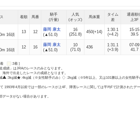
騎手
人気
タイム
通過順
ス
着順
馬番
馬体重
(斤量)
(オッズ)
差
上3F
藤岡 康太
16
1:30.1
15-15
13
12
450(+14)
(251.8)
(+4.2)
39.5
0m 16頭
(▲51.0)
藤岡 康太
10
1:31.1
07-09
12
16
436
(71.0)
(+3.9)
41.7
0m 16頭
(▲51.0)
:2着
:3着 ]
走成績」はJRAのレースのみとなります。
方、海外で出走したレースの成績となります。
g減
:3kg減
:4kg減（※女性騎手のみ）
:2kg減（※5年以上、又は101勝以上の女性騎手
て 1993年4月以前では一部のレースが上4F、障害レースに関しては平均Fで計測されたデ
一部データがない場合があります。