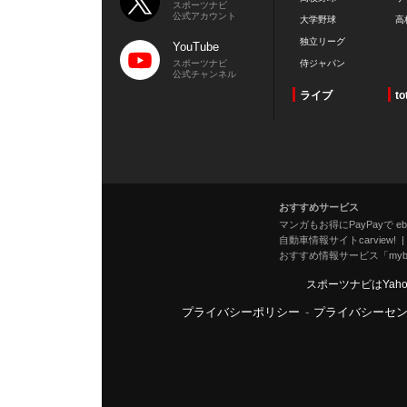
スポーツナビ
公式アカウント
大学野球
高
独立リーグ
YouTube
スポーツナビ
侍ジャパン
公式チャンネル
ライブ
to
おすすめサービス
マンガもお得にPayPayで eboo
自動車情報サイトcarview!
おすすめ情報サービス「mybe
スポーツナビはYah
プライバシーポリシー
-
プライバシーセ