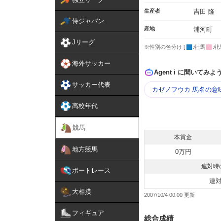
生産者
吉田 隆
侍ジャパン
産地
浦河町
Jリーグ
※性別の色分け [
:牡馬
:牝
海外サッカー
Agent i に聞いてみよ
サッカー代表
カゼノフウカ 馬名の意
高校年代
競馬
本賞金
地方競馬
0万円
連対時
ボートレース
連
大相撲
2007/10/4 00:00
フィギュア
総合成績