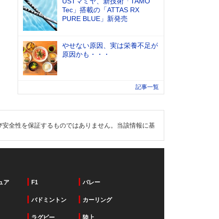
USTマミヤ、新技術「TAMO
Tec」搭載の「ATTAS RX
PURE BLUE」新発売
やせない原因、実は栄養不足が
原因かも・・・
記事一覧
び安全性を保証するものではありません。当該情報に基
ュア
F1
バレー
バドミントン
カーリング
ラグビー
陸上