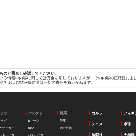
ものと照合し確認してください。
いる情報の内容に関しては万全を期しておりますが、その内容の正確性およ
式会社および情報提供者は一切の責任を負いかねます。
ッカー
バスケット
競馬
ゴルフ
フィギ
リーグ
Bリーグ
競馬
テニス
卓球
外サッカー
NBA
地方競馬
格闘技
大相撲
ッカー代表
バスケ代表