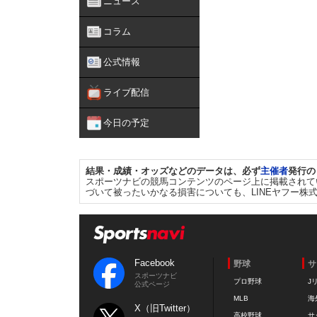
ニュース
コラム
公式情報
ライブ配信
今日の予定
結果・成績・オッズなどのデータは、必ず
主催者
発行の
スポーツナビの競馬コンテンツのページ上に掲載されて
づいて被ったいかなる損害についても、LINEヤフー株
Facebook
野球
サ
スポーツナビ
プロ野球
J
公式ページ
MLB
海
X（旧Twitter）
高校野球
サ