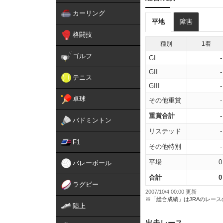
カーリング
平地
障害
格闘技
種別
1着
ゴルフ
GI
-
GII
-
テニス
GIII
-
卓球
その他重賞
-
重賞合計
-
バドミントン
リステッド
-
F1
その他特別
-
平場
0
バレーボール
合計
0
ラグビー
2007/10/4 00:00 更新
※「総合成績」はJRAのレー
陸上
出走レース