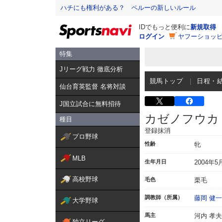
ハチにも権利がある？ ペルーの新しいルール
IDでもっと便利に
新規取得
ログイン
ヤフーショッピ
特集
Jリーグ戦力 徹底分析
競馬トップ
日程・
仙台育英監督 名将対談
J国立試合に無料招待
カゼノフウカ
種目
登録抹消
プロ野球
性齢
牝
MLB
生年月日
2004年5
高校野球
毛色
栗毛
調教師（所属）
藤岡 健一
大学野球
馬主
河内 孝夫
独立リーグ