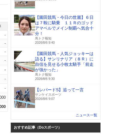
【園田競馬・今日の世麗】６日
は７鞍に騎乗 １１Ｒのゴッド
率
アマベルでメイン制覇へ気合十
分！
-
馬トク報知
2026/8/6 9:40
-
-
【園田競馬・人気ジョッキーは
語る】サンリナリア（８Ｒ）に
-
自信を見せる小牧太騎手「前走
-
が強かった」
馬トク報知
-
2026/8/6 9:30
-
【レパードS】追って一言
サンケイスポーツ
.000
2026/8/6 9:07
.000
ニュース一覧
おすすめ記事（Doスポーツ）