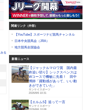
ナ
ス
関連リンク（外部）
【YouTube】スポーツナビ競馬チャンネル
日本中央競馬会（JRA）
地方競馬全国協会
てみる
新着ニュース
【ジャックルマロワ賞 国内最
終追い切り】シックスペンスは
Wコースで機敏に先着！ 田中
博師「躍動感があって、いい動
きができていた」
サンケイスポーツ
2026/8/6 10:31
【エルムS】追って一言
サンケイスポーツ
2026/8/6 10:08