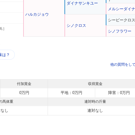
ダイナサンキユー
メルシーダイ
ハルカジョウ
シービークロ
シノクロス
馬 ]
シノフラワー
う
味は？
他の質問をし
付加賞金
収得賞金
0万円
平地：0万円
障害：0万円
の馬体重
連対時の斤量
対なし
連対なし