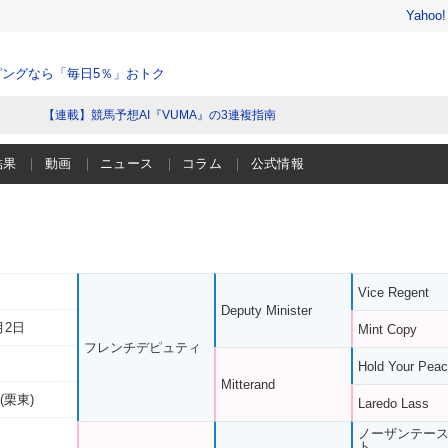
Yahoo
ングなら「毎日5％」おトク
【連載】競馬予想AI『VUMA』の3連複指南
結果
動画
ニュース
コラム
公式情報
Vice Regent
Deputy Minister
月2日
Mint Copy
フレンチデピュティ
Hold Your Pea
Mitterand
(栗東)
Laredo Lass
ノーザンテー
ト