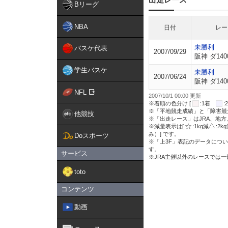
Bリーグ
NBA
日付
レー
未勝利
バスケ代表
2007/09/29
阪神 ダ140
学生バスケ
未勝利
2007/06/24
阪神 ダ140
NFL
2007/10/1 00:00 更新
※着順の色分け [
:1着
※「平地競走成績」と「障害競
他競技
※「出走レース」はJRA、地
※減量表示は[
:1kg減
:2k
み）] です。
Doスポーツ
※「上3F」表記のデータについ
す。
サービス
※JRA主催以外のレースでは
toto
コンテンツ
動画