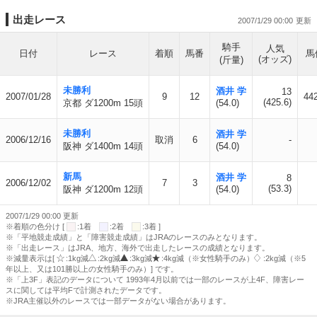
出走レース
2007/1/29 00:00
騎手
人気
日付
レース
着順
馬番
馬
(オッズ)
(斤量)
未勝利
酒井 学
13
2007/01/28
9
12
442
(425.6)
京都 ダ1200m 15頭
(54.0)
未勝利
酒井 学
2006/12/16
取消
6
-
阪神 ダ1400m 14頭
(54.0)
新馬
酒井 学
8
2006/12/02
7
3
(53.3)
阪神 ダ1200m 12頭
(54.0)
2007/1/29 00:00 更新
※着順の色分け [
:1着
:2着
:3着 ]
※「平地競走成績」と「障害競走成績」はJRAのレースのみとなります。
※「出走レース」はJRA、地方、海外で出走したレースの成績となります。
※減量表示は[
:1kg減
:2kg減
:3kg減
:4kg減（※女性騎手のみ）
:2kg減（※5
年以上、又は101勝以上の女性騎手のみ）] です。
※「上3F」表記のデータについて 1993年4月以前では一部のレースが上4F、障害レー
スに関しては平均Fで計測されたデータです。
※JRA主催以外のレースでは一部データがない場合があります。