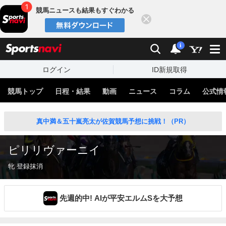
競馬ニュースも結果もすぐわかる
閉じる
スポーツナビ
検索
通知
i
ログイン
ID新規取得
競馬トップ
日程・結果
動画
ニュース
コラム
公式情
真中満＆五十嵐亮太が佐賀競馬予想に挑戦！（PR）
ピリリヴァーニイ
牝 登録抹消
先週的中! AIが平安エルムSを大予想