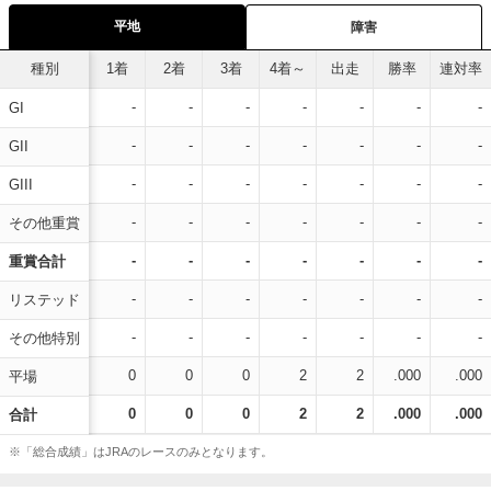
平地
障害
種別
1着
2着
3着
4着～
出走
勝率
連対率
-
-
-
-
-
-
-
GI
-
-
-
-
-
-
-
GII
-
-
-
-
-
-
-
GIII
-
-
-
-
-
-
-
その他重賞
-
-
-
-
-
-
-
重賞合計
-
-
-
-
-
-
-
リステッド
-
-
-
-
-
-
-
その他特別
0
0
0
2
2
.000
.000
平場
0
0
0
2
2
.000
.000
合計
※「総合成績」はJRAのレースのみとなります。