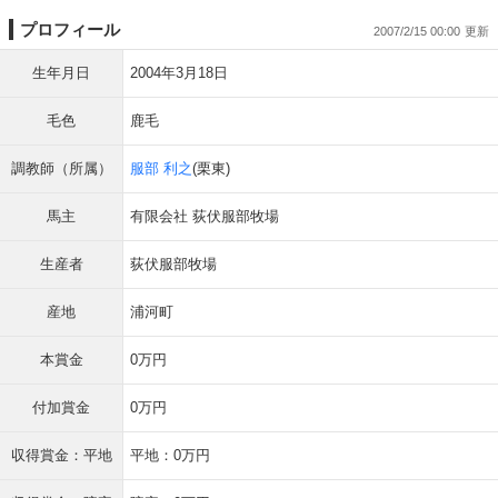
プロフィール
2007/2/15 00:00
生年月日
2004年3月18日
毛色
鹿毛
調教師（所属）
服部 利之
(栗東)
馬主
有限会社 荻伏服部牧場
生産者
荻伏服部牧場
産地
浦河町
本賞金
0万円
付加賞金
0万円
収得賞金：平地
平地：0万円