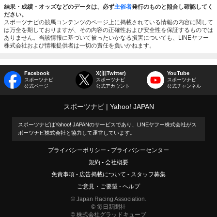
結果・成績・オッズなどのデータは、必ず
主催者
発行のものと照合し確認してく
ださい。
スポーツナビの競馬コンテンツのページ上に掲載されている情報の内容に関して
は万全を期しておりますが、その内容の正確性および安全性を保証するものでは
ありません。当該情報に基づいて被ったいかなる損害についても、LINEヤフー
株式会社および情報提供者は一切の責任を負いかねます。
Facebook
X(旧Twitter)
YouTube
スポーツナビ
スポーツナビ
スポーツナビ
公式ページ
公式アカウント
公式チャンネル
スポーツナビ
Yahoo! JAPAN
スポーツナビはYahoo! JAPANのサービスであり、LINEヤフー株式会社がス
ポーツナビ株式会社と協力して運営しています。
プライバシーポリシー
プライバシーセンター
規約
会社概要
免責事項
広告掲載について
スタッフ募集
ご意見・ご要望
ヘルプ
© Japan Racing Association.
© 毎日新聞社
© 株式会社グラッドキューブ