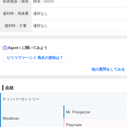
収得賞金：障害
障害：0万円
連対時：馬体重
連対なし
連対時：斤量
連対なし
Agent i に聞いてみよう
ピリリヴァーニイ 馬名の意味は？
他の質問をしてみる
血統
ティンバーカントリー
Mr. Prospector
Woodman
Playmate