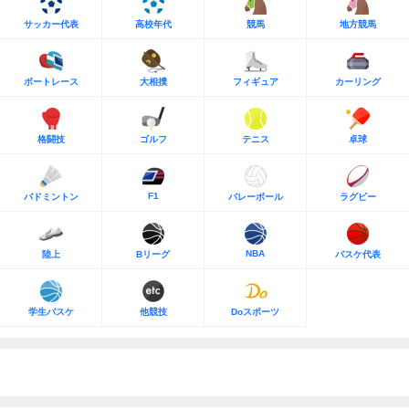
サッカー代表
高校年代
競馬
地方競馬
ボートレース
大相撲
フィギュア
カーリング
格闘技
ゴルフ
テニス
卓球
F1
バドミントン
バレーボール
ラグビー
NBA
陸上
Bリーグ
バスケ代表
学生バスケ
他競技
Doスポーツ