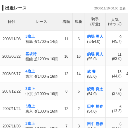
出走レース
2008/11/10 00:00
騎手
人気
日付
レース
着順
馬番
(オッズ)
(斤量)
3歳上
的場 勇人
9
2008/11/08
11
6
(45.7)
福島 ダ1700m 14頭
(☆54.0)
基坂特
的場 勇人
11
2008/06/22
16
16
(63.0)
函館 芝1200m 16頭
(55.0)
4歳上
武 豊
13
2008/05/17
12
14
(44.8)
東京 ダ1400m 16頭
(55.0)
3歳上
鮫島 良太
9
2007/12/22
8
6
(37.6)
中京 ダ1000m 16頭
(54.0)
3歳上
田中 勝春
6
2007/11/24
12
2
(13.3)
東京 ダ1300m 16頭
(54.0)
3歳上
田中 勝春
6
2007/11/03
7
3