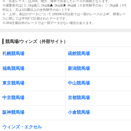
※「出走レース」はJRA、地方、海外で出走したレースの成績となります。
※減量表示は[
:1kg減
:2kg減
:3kg減
:4kg減（※女性騎手のみ）
:2kg減（※5
年以上、又は101勝以上の女性騎手のみ）] です。
※「上3F」表記のデータについて 1993年4月以前では一部のレースが上4F、障害レー
スに関しては平均Fで計測されたデータです。
※JRA主催以外のレースでは一部データがない場合があります。
競馬場/ウィンズ（外部サイト）
札幌競馬場
函館競馬場
福島競馬場
新潟競馬場
東京競馬場
中山競馬場
中京競馬場
京都競馬場
阪神競馬場
小倉競馬場
ウィンズ・エクセル