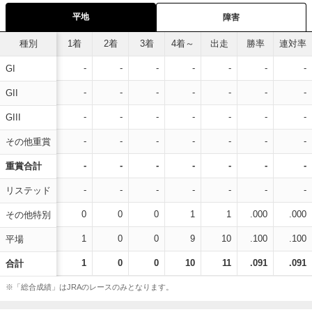
平地
障害
種別
1着
2着
3着
4着～
出走
勝率
連対率
-
-
-
-
-
-
-
GI
-
-
-
-
-
-
-
GII
-
-
-
-
-
-
-
GIII
-
-
-
-
-
-
-
その他重賞
-
-
-
-
-
-
-
重賞合計
-
-
-
-
-
-
-
リステッド
0
0
0
1
1
.000
.000
その他特別
1
0
0
9
10
.100
.100
平場
1
0
0
10
11
.091
.091
合計
※「総合成績」はJRAのレースのみとなります。