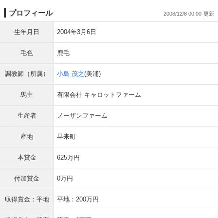
プロフィール
2008/12/8 00:00
生年月日
2004年3月6日
毛色
鹿毛
調教師（所属）
小島 茂之
(美浦)
馬主
有限会社 キャロットファーム
生産者
ノーザンファーム
産地
早来町
本賞金
625万円
付加賞金
0万円
収得賞金：平地
平地：200万円