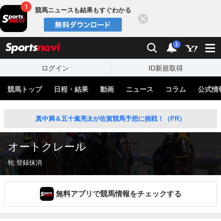
競馬ニュースも結果もすぐわかる
閉じる
スポーツナビ
検索
通知
i
ログイン
ID新規取得
競馬トップ
日程・結果
動画
ニュース
コラム
公式情
真中満＆五十嵐亮太が佐賀競馬予想に挑戦！（PR）
オートクレール
牝 登録抹消
無料アプリで競馬情報をチェックする