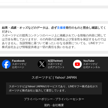
結果・成績・オッズなどのデータは、必ず
主催者
発行のものと照合し確認してく
ださい。
スポーツナビの競馬コンテンツのページ上に掲載されている情報の内容に関して
は万全を期しておりますが、その内容の正確性および安全性を保証するものでは
ありません。当該情報に基づいて被ったいかなる損害についても、LINEヤフー
株式会社および情報提供者は一切の責任を負いかねます。
Facebook
X(旧Twitter)
YouTube
スポーツナビ
スポーツナビ
スポーツナビ
公式ページ
公式アカウント
公式チャンネル
スポーツナビ
Yahoo! JAPAN
スポーツナビはYahoo! JAPANのサービスであり、LINEヤフー株式会社がス
ポーツナビ株式会社と協力して運営しています。
プライバシーポリシー
プライバシーセンター
規約
会社概要