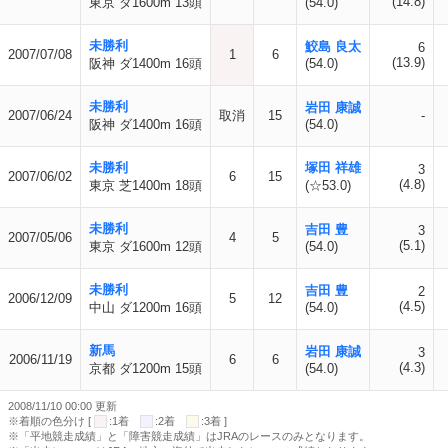
(14.8)
東京 ダ1600m 13頭
(54.0)
未勝利
鮫島 良太
6
2007/07/08
1
6
(13.9)
阪神 ダ1400m 16頭
(54.0)
未勝利
岩田 康誠
2007/06/24
取消
15
-
阪神 ダ1400m 16頭
(54.0)
未勝利
塚田 祥雄
3
2007/06/02
6
15
(4.8)
東京 芝1400m 18頭
(☆53.0)
未勝利
吉田 豊
3
2007/05/06
4
5
(5.1)
東京 ダ1600m 12頭
(54.0)
未勝利
吉田 豊
2
2006/12/09
5
12
(4.5)
中山 ダ1200m 16頭
(54.0)
新馬
岩田 康誠
3
2006/11/19
6
6
(4.3)
京都 ダ1200m 15頭
(54.0)
2008/11/10 00:00 更新
※着順の色分け [
:1着
:2着
:3着 ]
※「平地競走成績」と「障害競走成績」はJRAのレースのみとなります。