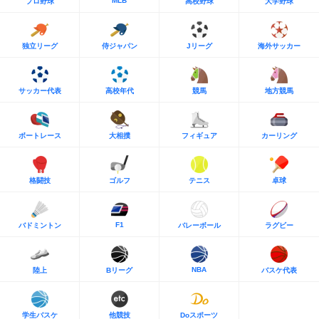
MLB
プロ野球
高校野球
大学野球
独立リーグ
侍ジャパン
Jリーグ
海外サッカー
サッカー代表
高校年代
競馬
地方競馬
ボートレース
大相撲
フィギュア
カーリング
格闘技
ゴルフ
テニス
卓球
F1
バドミントン
バレーボール
ラグビー
NBA
陸上
Bリーグ
バスケ代表
学生バスケ
他競技
Doスポーツ