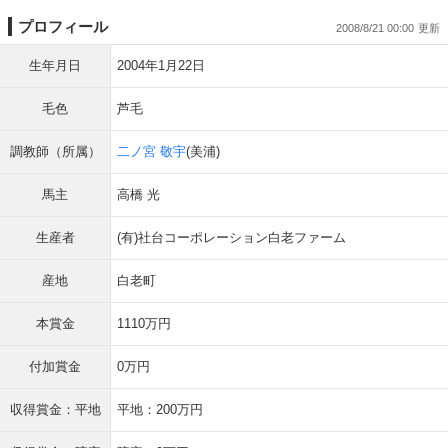
プロフィール
2008/8/21 00:00
生年月日
2004年1月22日
毛色
芦毛
調教師（所属）
二ノ宮 敬宇
(美浦)
馬主
高橋 光
生産者
(有)社台コーポレーション白老ファーム
産地
白老町
本賞金
1110万円
付加賞金
0万円
収得賞金：平地
平地：200万円