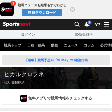
競馬ニュースも結果もすぐわかる
閉じる
スポーツナビ
検索
通知
i
ログイン
ID新規取得
競馬トップ
日程・結果
動画
ニュース
コラム
公式情
【連載】競馬予想AI『VUMA』の3連複指南
ヒカルクロフネ
せん 登録抹消
無料アプリで競馬情報をチェックする