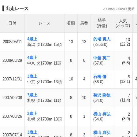
出走レース
2008/5/12 00:00
騎手
人気
日付
レース
着順
馬番
(オッズ)
(斤量)
4歳上
的場 勇人
10
2008/05/11
13
13
(22.2)
新潟 ダ1200m 15頭
(☆56.0)
4歳上
中舘 英二
4
2008/03/29
8
8
(5.8)
中京 ダ1700m 11頭
(57.0)
3歳上
石橋 脩
5
2007/12/01
10
4
4
(12.1)
中京 ダ1700m 13頭
(56.0)
3歳上
菊沢 隆徳
7
2007/09/08
8
10
(11.4)
札幌 ダ1700m 11頭
(54.0)
3歳上
横山 典弘
2
2007/08/26
8
1
(3.9)
札幌 ダ1700m 13頭
(54.0)
3歳上
横山 典弘
2
2007/07/14
8
3