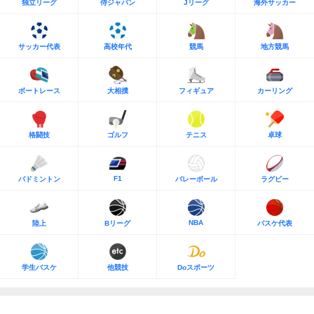
独立リーグ
侍ジャパン
Jリーグ
海外サッカー
サッカー代表
高校年代
競馬
地方競馬
ボートレース
大相撲
フィギュア
カーリング
格闘技
ゴルフ
テニス
卓球
F1
バドミントン
バレーボール
ラグビー
NBA
陸上
Bリーグ
バスケ代表
学生バスケ
他競技
Doスポーツ