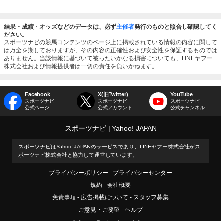
結果・成績・オッズなどのデータは、必ず
主催者
発行のものと照合し確認してく
ださい。
スポーツナビの競馬コンテンツのページ上に掲載されている情報の内容に関して
は万全を期しておりますが、その内容の正確性および安全性を保証するものでは
ありません。当該情報に基づいて被ったいかなる損害についても、LINEヤフー
株式会社および情報提供者は一切の責任を負いかねます。
Facebook
X(旧Twitter)
YouTube
スポーツナビ
スポーツナビ
スポーツナビ
公式ページ
公式アカウント
公式チャンネル
スポーツナビ
Yahoo! JAPAN
スポーツナビはYahoo! JAPANのサービスであり、LINEヤフー株式会社がス
ポーツナビ株式会社と協力して運営しています。
プライバシーポリシー
プライバシーセンター
規約
会社概要
免責事項
広告掲載について
スタッフ募集
ご意見・ご要望
ヘルプ