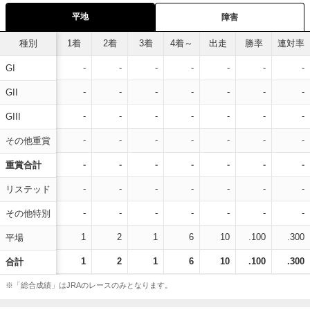
平地
障害
種別
1着
2着
3着
4着～
出走
勝率
連対率
-
-
-
-
-
-
-
GI
-
-
-
-
-
-
-
GII
-
-
-
-
-
-
-
GIII
-
-
-
-
-
-
-
その他重賞
-
-
-
-
-
-
-
重賞合計
-
-
-
-
-
-
-
リステッド
-
-
-
-
-
-
-
その他特別
1
2
1
6
10
.100
.300
平場
1
2
1
6
10
.100
.300
合計
※「総合成績」はJRAのレースのみとなります。