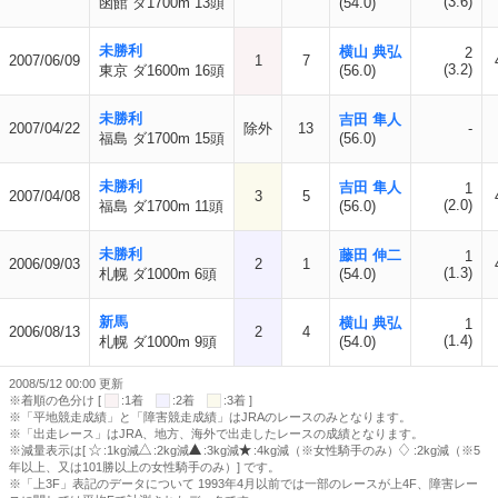
(3.6)
函館 ダ1700m 13頭
(54.0)
未勝利
横山 典弘
2
2007/06/09
1
7
(3.2)
東京 ダ1600m 16頭
(56.0)
未勝利
吉田 隼人
2007/04/22
除外
13
-
福島 ダ1700m 15頭
(56.0)
未勝利
吉田 隼人
1
2007/04/08
3
5
(2.0)
福島 ダ1700m 11頭
(56.0)
未勝利
藤田 伸二
1
2006/09/03
2
1
(1.3)
札幌 ダ1000m 6頭
(54.0)
新馬
横山 典弘
1
2006/08/13
2
4
(1.4)
札幌 ダ1000m 9頭
(54.0)
2008/5/12 00:00 更新
※着順の色分け [
:1着
:2着
:3着 ]
※「平地競走成績」と「障害競走成績」はJRAのレースのみとなります。
※「出走レース」はJRA、地方、海外で出走したレースの成績となります。
※減量表示は[
:1kg減
:2kg減
:3kg減
:4kg減（※女性騎手のみ）
:2kg減（※5
年以上、又は101勝以上の女性騎手のみ）] です。
※「上3F」表記のデータについて 1993年4月以前では一部のレースが上4F、障害レー