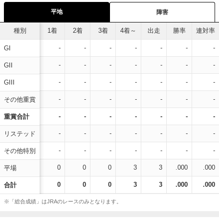
平地
障害
種別
1着
2着
3着
4着～
出走
勝率
連対率
-
-
-
-
-
-
-
GI
-
-
-
-
-
-
-
GII
-
-
-
-
-
-
-
GIII
-
-
-
-
-
-
-
その他重賞
-
-
-
-
-
-
-
重賞合計
-
-
-
-
-
-
-
リステッド
-
-
-
-
-
-
-
その他特別
0
0
0
3
3
.000
.000
平場
0
0
0
3
3
.000
.000
合計
※「総合成績」はJRAのレースのみとなります。