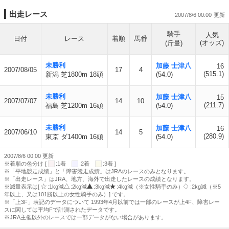
出走レース
2007/8/6 00:00
騎手
人気
日付
レース
着順
馬番
(オッズ)
(斤量)
未勝利
加藤 士津八
16
2007/08/05
17
4
(515.1)
新潟 芝1800m 18頭
(54.0)
未勝利
加藤 士津八
15
2007/07/07
14
10
(211.7)
福島 芝1200m 16頭
(54.0)
未勝利
加藤 士津八
16
2007/06/10
14
5
(280.9)
東京 ダ1400m 16頭
(54.0)
2007/8/6 00:00 更新
※着順の色分け [
:1着
:2着
:3着 ]
※「平地競走成績」と「障害競走成績」はJRAのレースのみとなります。
※「出走レース」はJRA、地方、海外で出走したレースの成績となります。
※減量表示は[
:1kg減
:2kg減
:3kg減
:4kg減（※女性騎手のみ）
:2kg減（※5
年以上、又は101勝以上の女性騎手のみ）] です。
※「上3F」表記のデータについて 1993年4月以前では一部のレースが上4F、障害レー
スに関しては平均Fで計測されたデータです。
※JRA主催以外のレースでは一部データがない場合があります。