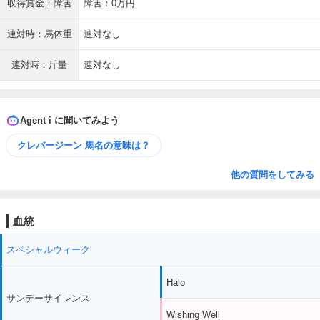
収得賞金：障害
障害：0万円
連対時：馬体重
連対なし
連対時：斤量
連対なし
Agent i に聞いてみよう
クレバージーン 馬名の意味は？
他の質問をしてみる
血統
スペシャルウィーク
Halo
サンデーサイレンス
Wishing Well