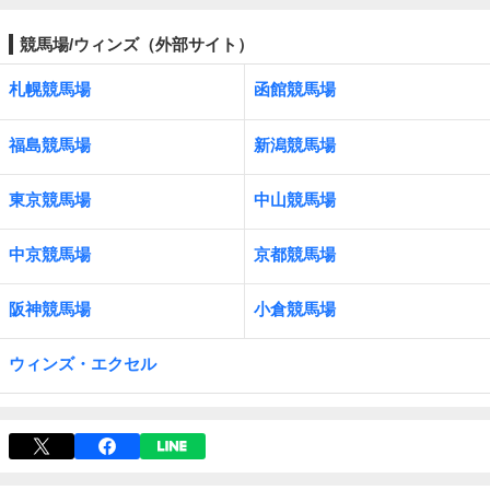
競馬場/ウィンズ（外部サイト）
札幌競馬場
函館競馬場
福島競馬場
新潟競馬場
東京競馬場
中山競馬場
中京競馬場
京都競馬場
阪神競馬場
小倉競馬場
ウィンズ・エクセル