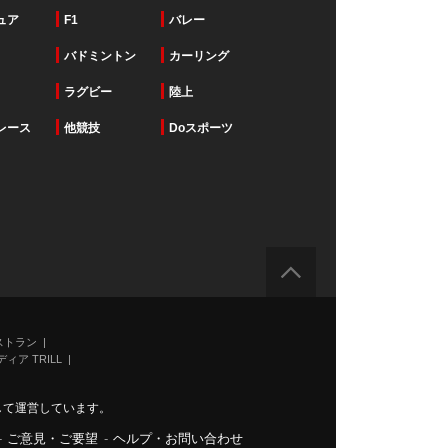
ュア
F1
バレー
バドミントン
カーリング
ラグビー
陸上
レース
他競技
Doスポーツ
ストラン
ィア TRILL
力して運営しています。
-
ご意見・ご要望
-
ヘルプ・お問い合わせ