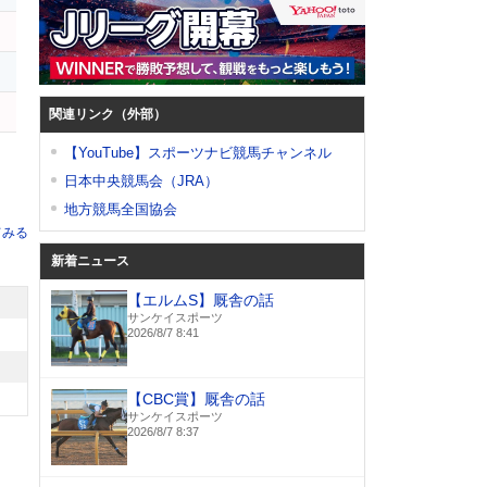
ド
関連リンク（外部）
【YouTube】スポーツナビ競馬チャンネル
日本中央競馬会（JRA）
地方競馬全国協会
てみる
新着ニュース
【エルムS】厩舎の話
サンケイスポーツ
2026/8/7 8:41
【CBC賞】厩舎の話
サンケイスポーツ
2026/8/7 8:37