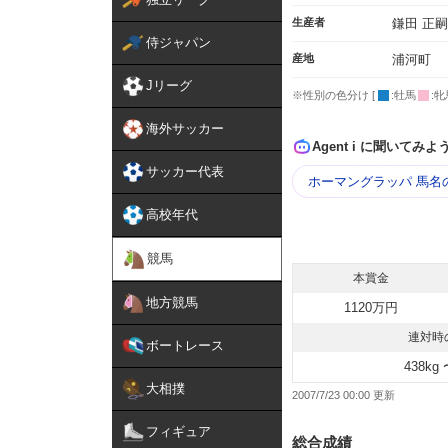
生産者
鎌田 正嗣
侍ジャパン
産地
浦河町
Jリーグ
※性別の色分け [
:牡馬
:牝
海外サッカー
Agent i に聞いてみよ
サッカー代表
ホーマングラッパ 馬名
高校年代
競馬
本賞金
地方競馬
1120万円
連対時
ボートレース
438kg 
大相撲
2007/7/23 00:00
フィギュア
総合成績