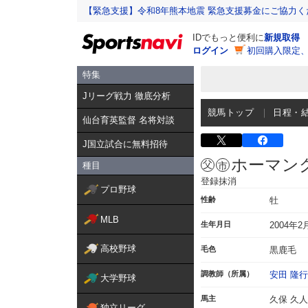
【緊急支援】令和8年熊本地震 緊急支援募金にご協力く
IDでもっと便利に
新規取得
ログイン
初回購入限定
特集
Jリーグ戦力 徹底分析
競馬トップ
日程・
仙台育英監督 名将対談
J国立試合に無料招待
ホーマン
種目
登録抹消
プロ野球
性齢
牡
MLB
生年月日
2004年2
高校野球
毛色
黒鹿毛
調教師（所属）
安田 隆行
大学野球
馬主
久保 久人
独立リーグ