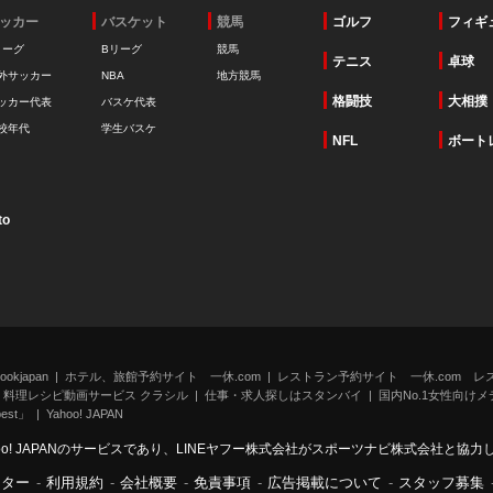
ッカー
バスケット
競馬
ゴルフ
フィギ
リーグ
Bリーグ
競馬
テニス
卓球
外サッカー
NBA
地方競馬
格闘技
大相撲
ッカー代表
バスケ代表
校年代
学生バスケ
NFL
ボート
to
kjapan
ホテル、旅館予約サイト 一休.com
レストラン予約サイト 一休.com レ
料理レシピ動画サービス クラシル
仕事・求人探しはスタンバイ
国内No.1女性向けメデ
st」
Yahoo! JAPAN
oo! JAPANのサービスであり、LINEヤフー株式会社がスポーツナビ株式会社と協
ンター
-
利用規約
-
会社概要
-
免責事項
-
広告掲載について
-
スタッフ募集