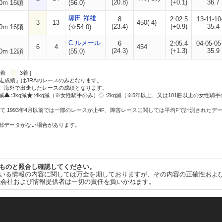
(20.8)
(+0.1)
36.7
0m 16頭
(56.0)
塚田 祥雄
8
2:02.5
13-11-10
3
13
450(-4)
(23.4)
(+0.9)
35.4
0m 16頭
(☆54.0)
C.ルメール
6
2:05.4
04-05-05
6
4
454
(24.3)
(+1.3)
35.9
0m 12頭
(55.0)
:2着
:3着 ]
走成績」はJRAのレースのみとなります。
方、海外で出走したレースの成績となります。
g減
:3kg減
:4kg減（※女性騎手のみ）
:2kg減（※5年以上、又は101勝以上の女性騎手
て 1993年4月以前では一部のレースが上4F、障害レースに関しては平均Fで計測されたデ
一部データがない場合があります。
ものと照合し確認してください。
いる情報の内容に関しては万全を期しておりますが、その内容の正確性およ
式会社および情報提供者は一切の責任を負いかねます。