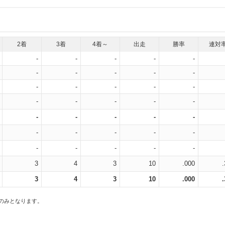
2着
3着
4着～
出走
勝率
連対
-
-
-
-
-
-
-
-
-
-
-
-
-
-
-
-
-
-
-
-
-
-
-
-
-
-
-
-
-
-
-
-
-
-
-
3
4
3
10
.000
3
4
3
10
.000
スのみとなります。