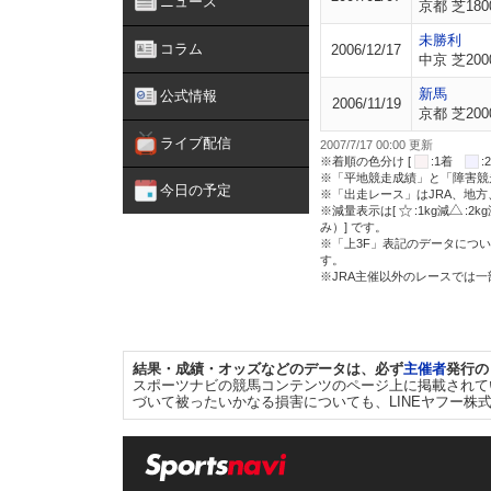
ニュース
京都 芝180
未勝利
コラム
2006/12/17
中京 芝200
新馬
公式情報
2006/11/19
京都 芝200
ライブ配信
2007/7/17 00:00 更新
※着順の色分け [
:1着
※「平地競走成績」と「障害競
今日の予定
※「出走レース」はJRA、地
※減量表示は[
:1kg減
:2k
み）] です。
※「上3F」表記のデータについ
す。
※JRA主催以外のレースでは
結果・成績・オッズなどのデータは、必ず
主催者
発行の
スポーツナビの競馬コンテンツのページ上に掲載されて
づいて被ったいかなる損害についても、LINEヤフー株