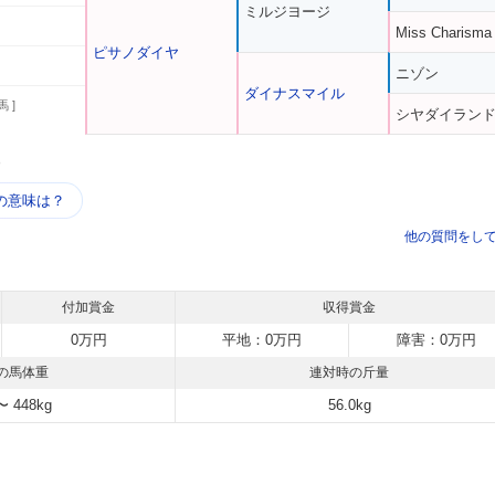
ミルジヨージ
Miss Charisma
ピサノダイヤ
ニゾン
ダイナスマイル
馬 ]
シヤダイラン
う
の意味は？
他の質問をし
付加賞金
収得賞金
0万円
平地：0万円
障害：0万円
の馬体重
連対時の斤量
〜 448kg
56.0kg