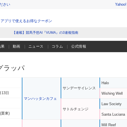
ださい
Yahoo
、アプリで使えるお得なクーポン
【連載】競馬予想AI『VUMA』の3連複指南
結果
動画
ニュース
コラム
公式情報
グラッパ
Halo
サンデーサイレンス
月13日
Wishing Well
マンハッタンカフェ
Law Society
サトルチェンジ
(栗東)
Santa Luciana
Mill Reef