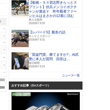
【船橋・ＳⅡ習志野きらっとス
プリント】伏兵メンコイボクチ
ャンが激走Ｖ 昨年覇者ファー
ンヒルはまさかの12着に沈む
東スポ競馬
率
2026/8/7 8:35
-
【レパードS】厩舎の話
-
サンケイスポーツ
2026/8/7 8:31
-
-
「凱旋門賞、勝てますか?」AI武
-
豊に本人が質問 回答は…
毎日新聞
-
2026/8/7 8:15
-
ニュース一覧
.300
おすすめ記事（Doスポーツ）
.300