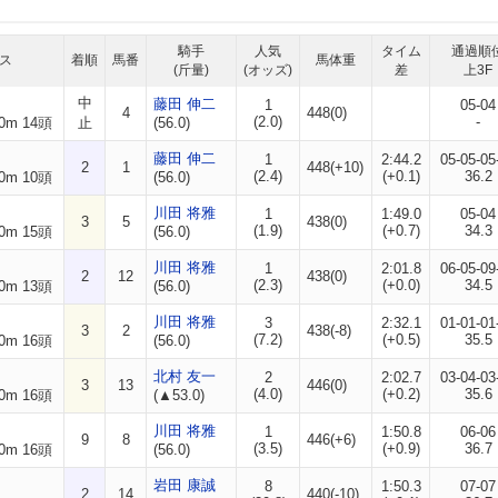
騎手
人気
タイム
通過順
ス
着順
馬番
馬体重
(斤量)
(オッズ)
差
上3F
中
藤田 伸二
1
05-04
4
448(0)
(2.0)
-
0m 14頭
止
(56.0)
藤田 伸二
1
2:44.2
05-05-05
2
1
448(+10)
(2.4)
(+0.1)
36.2
0m 10頭
(56.0)
川田 将雅
1
1:49.0
05-04
3
5
438(0)
(1.9)
(+0.7)
34.3
0m 15頭
(56.0)
川田 将雅
1
2:01.8
06-05-09
2
12
438(0)
(2.3)
(+0.0)
34.5
0m 13頭
(56.0)
川田 将雅
3
2:32.1
01-01-01
3
2
438(-8)
(7.2)
(+0.5)
35.5
0m 16頭
(56.0)
北村 友一
2
2:02.7
03-04-03
3
13
446(0)
(4.0)
(+0.2)
35.6
0m 16頭
(▲53.0)
川田 将雅
1
1:50.8
06-06
9
8
446(+6)
(3.5)
(+0.9)
36.7
0m 16頭
(56.0)
岩田 康誠
8
1:50.3
07-07
2
14
440(-10)