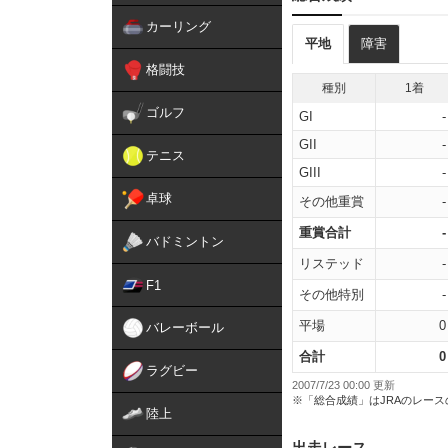
カーリング
平地
障害
格闘技
種別
1着
ゴルフ
GI
-
GII
-
テニス
GIII
-
卓球
その他重賞
-
重賞合計
-
バドミントン
リステッド
-
F1
その他特別
-
平場
0
バレーボール
合計
0
ラグビー
2007/7/23 00:00 更新
※「総合成績」はJRAのレー
陸上
出走レース