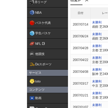
Bリーグ
NBA
日付
レー
未勝利
バスケ代表
2007/07/14
函館 芝260
学生バスケ
未勝利
2007/06/24
函館 芝260
NFL
未勝利
2007/04/28
京都 芝180
他競技
未勝利
2007/04/22
京都 芝200
Doスポーツ
未勝利
2007/04/08
サービス
阪神 芝240
toto
未勝利
2007/03/17
中京 芝200
コンテンツ
未勝利
2007/01/21
京都 芝180
動画
未勝利
2007/01/07