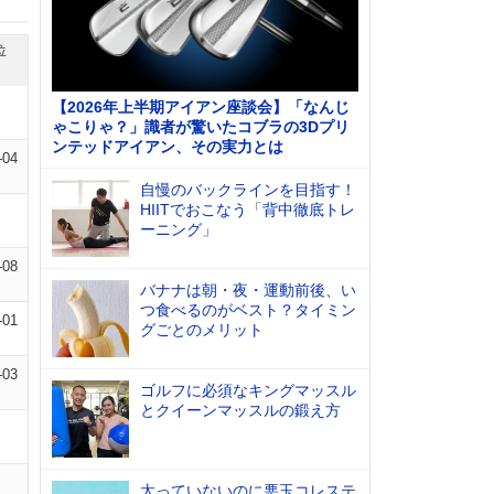
位
【2026年上半期アイアン座談会】「なんじ
ゃこりゃ？」識者が驚いたコブラの3Dプリ
ンテッドアイアン、その実力とは
-04
自慢のバックラインを目指す！
HIITでおこなう「背中徹底トレ
ーニング」
-08
バナナは朝・夜・運動前後、い
つ食べるのがベスト？タイミン
-01
グごとのメリット
-03
ゴルフに必須なキングマッスル
とクイーンマッスルの鍛え方
太っていないのに悪玉コレステ