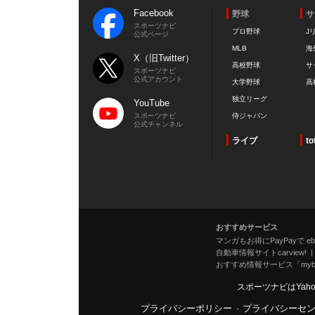
Facebook
野球
サ
スポーツナビ
プロ野球
J
公式ページ
MLB
海
X（旧Twitter）
高校野球
サ
スポーツナビ
公式アカウント
大学野球
高
独立リーグ
YouTube
スポーツナビ
侍ジャパン
公式チャンネル
ライブ
to
おすすめサービス
マンガもお得にPayPayで eboo
自動車情報サイトcarview!
おすすめ情報サービス「mybe
スポーツナビはYah
プライバシーポリシー
-
プライバシーセ