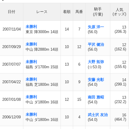
騎手
人気
日付
レース
着順
馬番
(オッズ)
(斤量)
未勝利
矢原 洋一
13
2007/11/04
14
7
(206.3)
東京 障3000m 14頭
(56.0)
未勝利
平沢 健治
12
2007/09/29
10
12
(162.6)
中山 障2880m 14頭
(56.0)
未勝利
大野 拓弥
12
2007/07/07
13
6
(155.6)
福島 ダ1700m 15頭
(☆53.0)
未勝利
安藤 光彰
14
2007/04/22
10
9
(299.1)
福島 芝1800m 16頭
(54.0)
未勝利
南田 雅昭
13
2007/01/08
12
15
(232.2)
中山 ダ1800m 16頭
(54.0)
未勝利
武士沢 友治
16
2006/12/09
10
4
(464.7)
中山 ダ1800m 16頭
(54.0)