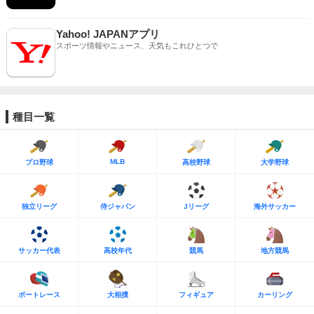
Yahoo! JAPANアプリ
スポーツ情報やニュース、天気もこれひとつで
種目一覧
MLB
プロ野球
高校野球
大学野球
独立リーグ
侍ジャパン
Jリーグ
海外サッカー
サッカー代表
高校年代
競馬
地方競馬
ボートレース
大相撲
フィギュア
カーリング