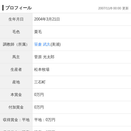
プロフィール
2007/11/8 00:00
生年月日
2004年3月21日
毛色
栗毛
調教師（所属）
笹倉 武久
(美浦)
馬主
菅原 光太郎
生産者
松本牧場
産地
三石町
本賞金
0万円
付加賞金
0万円
収得賞金：平地
平地：0万円