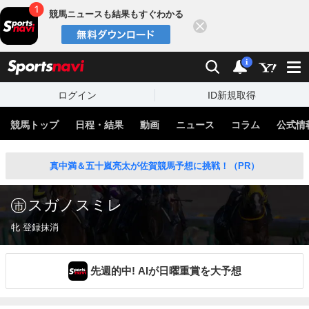
競馬ニュースも結果もすぐわかる
閉じる
スポーツナビ
検索
通知
i
ログイン
ID新規取得
競馬トップ
日程・結果
動画
ニュース
コラム
公式情
真中満＆五十嵐亮太が佐賀競馬予想に挑戦！（PR）
スガノスミレ
牝 登録抹消
先週的中! AIが日曜重賞を大予想