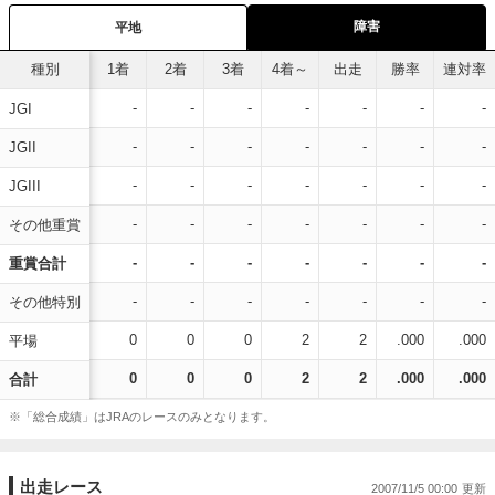
障害
平地
種別
1着
2着
3着
4着～
出走
勝率
連対率
-
-
-
-
-
-
-
JGI
-
-
-
-
-
-
-
JGII
-
-
-
-
-
-
-
JGIII
-
-
-
-
-
-
-
その他重賞
-
-
-
-
-
-
-
重賞合計
-
-
-
-
-
-
-
その他特別
0
0
0
2
2
.000
.000
平場
0
0
0
2
2
.000
.000
合計
※「総合成績」はJRAのレースのみとなります。
出走レース
2007/11/5 00:00