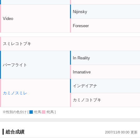
Nijinsky
Video
Foreseer
スミレコトブキ
In Reality
パーフライト
Imanative
インデイアナ
カミノスミレ
カミノコトブキ
※性別の色分け [
:牡馬
:牝馬 ]
総合成績
2007/11/8 00:00