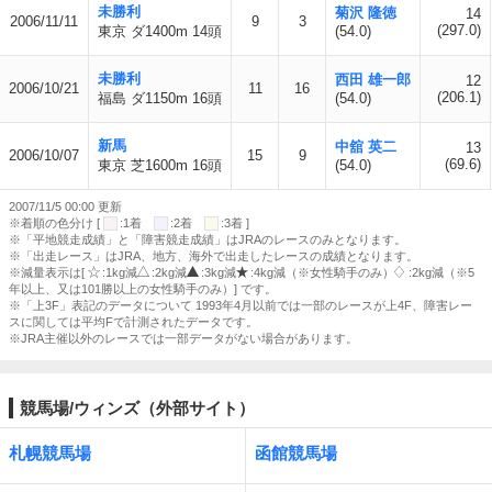
未勝利
菊沢 隆徳
14
2006/11/11
9
3
(297.0)
東京 ダ1400m 14頭
(54.0)
未勝利
西田 雄一郎
12
2006/10/21
11
16
(206.1)
福島 ダ1150m 16頭
(54.0)
新馬
中舘 英二
13
2006/10/07
15
9
(69.6)
東京 芝1600m 16頭
(54.0)
2007/11/5 00:00 更新
※着順の色分け [
:1着
:2着
:3着 ]
※「平地競走成績」と「障害競走成績」はJRAのレースのみとなります。
※「出走レース」はJRA、地方、海外で出走したレースの成績となります。
※減量表示は[
:1kg減
:2kg減
:3kg減
:4kg減（※女性騎手のみ）
:2kg減（※5
年以上、又は101勝以上の女性騎手のみ）] です。
※「上3F」表記のデータについて 1993年4月以前では一部のレースが上4F、障害レー
スに関しては平均Fで計測されたデータです。
※JRA主催以外のレースでは一部データがない場合があります。
競馬場/ウィンズ（外部サイト）
札幌競馬場
函館競馬場