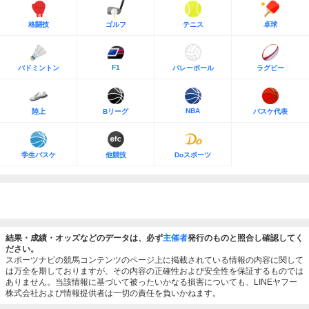
格闘技
ゴルフ
テニス
卓球
F1
バドミントン
バレーボール
ラグビー
NBA
陸上
Bリーグ
バスケ代表
学生バスケ
他競技
Doスポーツ
結果・成績・オッズなどのデータは、必ず
主催者
発行のものと照合し確認してく
ださい。
スポーツナビの競馬コンテンツのページ上に掲載されている情報の内容に関して
は万全を期しておりますが、その内容の正確性および安全性を保証するものでは
ありません。当該情報に基づいて被ったいかなる損害についても、LINEヤフー
株式会社および情報提供者は一切の責任を負いかねます。