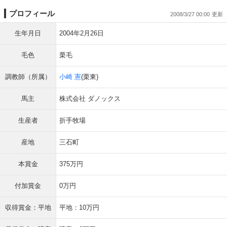
プロフィール
2008/3/27 00:00
生年月日
2004年2月26日
毛色
栗毛
調教師（所属）
小崎 憲
(栗東)
馬主
株式会社 ダノックス
生産者
折手牧場
産地
三石町
本賞金
375万円
付加賞金
0万円
収得賞金：平地
平地：10万円