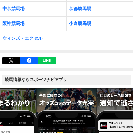
中京競馬場
京都競馬場
阪神競馬場
小倉競馬場
ウィンズ・エクセル
競馬情報ならスポーツナビアプリ