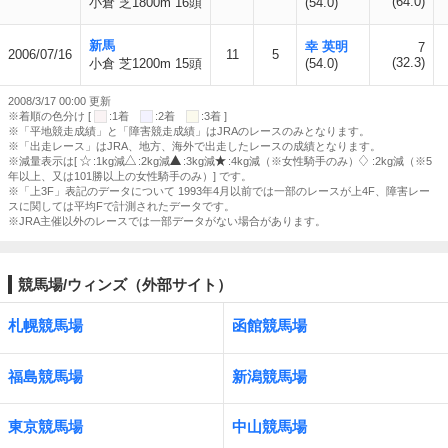
(64.0)
小倉 芝1800m 16頭
(54.0)
新馬
幸 英明
7
2006/07/16
11
5
(32.3)
小倉 芝1200m 15頭
(54.0)
2008/3/17 00:00 更新
※着順の色分け [
:1着
:2着
:3着 ]
※「平地競走成績」と「障害競走成績」はJRAのレースのみとなります。
※「出走レース」はJRA、地方、海外で出走したレースの成績となります。
※減量表示は[
:1kg減
:2kg減
:3kg減
:4kg減（※女性騎手のみ）
:2kg減（※5
年以上、又は101勝以上の女性騎手のみ）] です。
※「上3F」表記のデータについて 1993年4月以前では一部のレースが上4F、障害レー
スに関しては平均Fで計測されたデータです。
※JRA主催以外のレースでは一部データがない場合があります。
競馬場/ウィンズ（外部サイト）
札幌競馬場
函館競馬場
福島競馬場
新潟競馬場
東京競馬場
中山競馬場