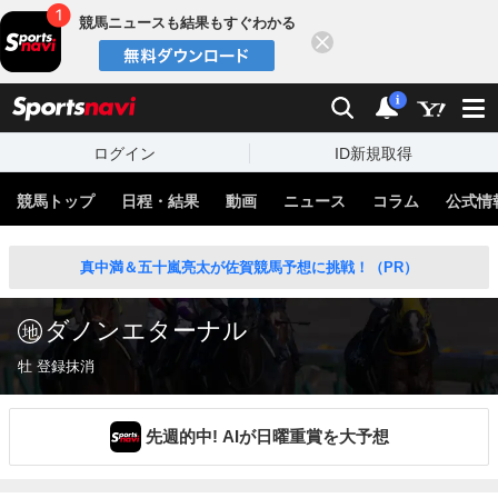
競馬ニュースも結果もすぐわかる
閉じる
スポーツナビ
検索
通知
i
ログイン
ID新規取得
競馬トップ
日程・結果
動画
ニュース
コラム
公式情
真中満＆五十嵐亮太が佐賀競馬予想に挑戦！（PR）
ダノンエターナル
牡 登録抹消
先週的中! AIが日曜重賞を大予想