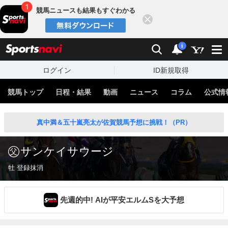
競馬ニュースも結果もすぐわかる
閉じる
スポーツナビ
検索
通知
i
ログイン
ID新規取得
競馬トップ
日程・結果
動画
ニュース
コラム
公式情
真中満＆五十嵐亮太が佐賀競馬予想に挑戦！（PR）
サンケイサウージ
牡 登録抹消
先週的中! AIが平安エルムSを大予想