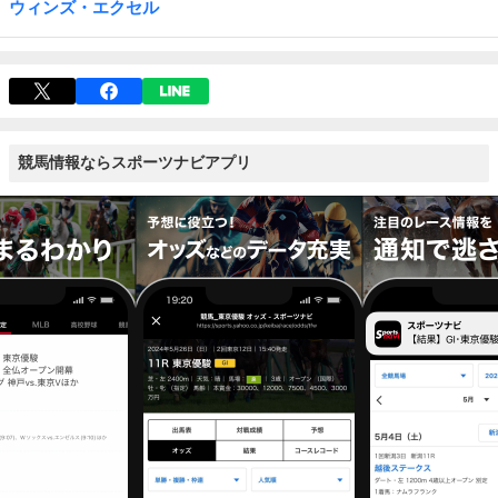
ウィンズ・エクセル
競馬情報ならスポーツナビアプリ