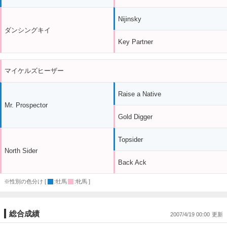
Nijinsky
ダンシングキイ
Key Partner
マイケルズヒーザー
Raise a Native
Mr. Prospector
Gold Digger
Topsider
North Sider
Back Ack
※性別の色分け [
:牡馬
:牝馬 ]
総合成績
2007/4/19 00:00