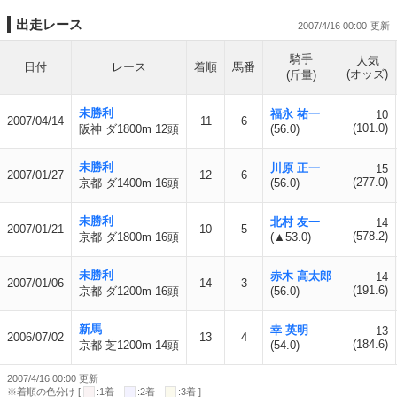
出走レース
2007/4/16 00:00
騎手
人気
日付
レース
着順
馬番
(オッズ)
(斤量)
未勝利
福永 祐一
10
2007/04/14
11
6
(101.0)
阪神 ダ1800m 12頭
(56.0)
未勝利
川原 正一
15
2007/01/27
12
6
(277.0)
京都 ダ1400m 16頭
(56.0)
未勝利
北村 友一
14
2007/01/21
10
5
(578.2)
京都 ダ1800m 16頭
(▲53.0)
未勝利
赤木 高太郎
14
2007/01/06
14
3
(191.6)
京都 ダ1200m 16頭
(56.0)
新馬
幸 英明
13
2006/07/02
13
4
(184.6)
京都 芝1200m 14頭
(54.0)
2007/4/16 00:00 更新
※着順の色分け [
:1着
:2着
:3着 ]