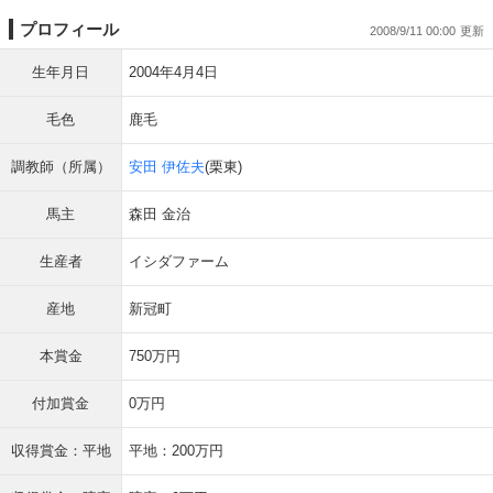
プロフィール
2008/9/11 00:00
生年月日
2004年4月4日
毛色
鹿毛
調教師（所属）
安田 伊佐夫
(栗東)
馬主
森田 金治
生産者
イシダファーム
産地
新冠町
本賞金
750万円
付加賞金
0万円
収得賞金：平地
平地：200万円