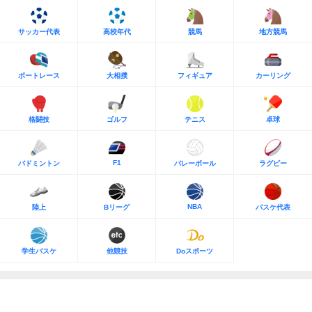
サッカー代表
高校年代
競馬
地方競馬
ボートレース
大相撲
フィギュア
カーリング
格闘技
ゴルフ
テニス
卓球
F1
バドミントン
バレーボール
ラグビー
NBA
陸上
Bリーグ
バスケ代表
学生バスケ
他競技
Doスポーツ