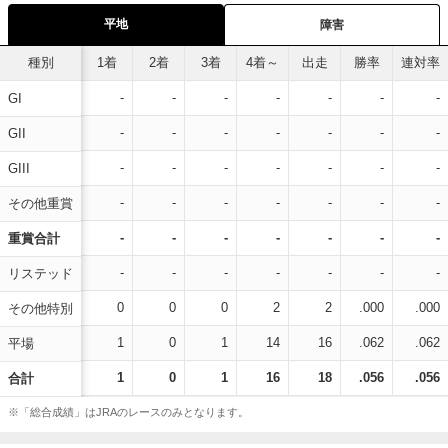
平地
障害
種別
1着
2着
3着
4着～
出走
勝率
連対率
-
-
-
-
-
-
-
GI
-
-
-
-
-
-
-
GII
-
-
-
-
-
-
-
GIII
-
-
-
-
-
-
-
その他重賞
-
-
-
-
-
-
-
重賞合計
-
-
-
-
-
-
-
リステッド
0
0
0
2
2
.000
.000
その他特別
1
0
1
14
16
.062
.062
平場
1
0
1
16
18
.056
.056
合計
※「総合成績」はJRAのレースのみとなります。