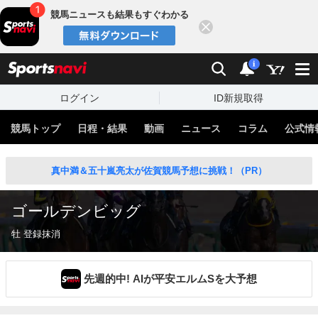
競馬ニュースも結果もすぐわかる
閉じる
スポーツナビ
検索
通知
i
ログイン
ID新規取得
競馬トップ
日程・結果
動画
ニュース
コラム
公式情
真中満＆五十嵐亮太が佐賀競馬予想に挑戦！（PR）
ゴールデンビッグ
牡 登録抹消
先週的中! AIが平安エルムSを大予想