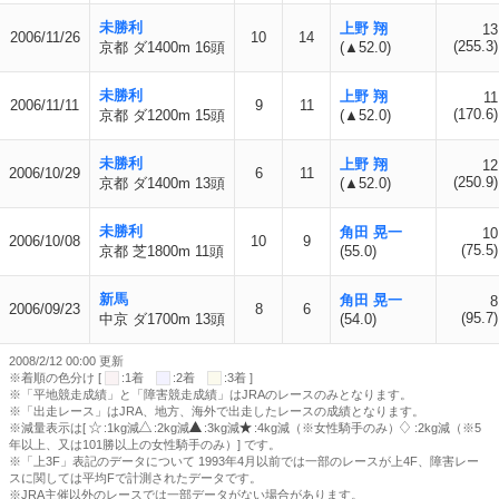
未勝利
上野 翔
13
2006/11/26
10
14
(255.3)
京都 ダ1400m 16頭
(▲52.0)
未勝利
上野 翔
11
2006/11/11
9
11
(170.6)
京都 ダ1200m 15頭
(▲52.0)
未勝利
上野 翔
12
2006/10/29
6
11
(250.9)
京都 ダ1400m 13頭
(▲52.0)
未勝利
角田 晃一
10
2006/10/08
10
9
(75.5)
京都 芝1800m 11頭
(55.0)
新馬
角田 晃一
8
2006/09/23
8
6
(95.7)
中京 ダ1700m 13頭
(54.0)
2008/2/12 00:00 更新
※着順の色分け [
:1着
:2着
:3着 ]
※「平地競走成績」と「障害競走成績」はJRAのレースのみとなります。
※「出走レース」はJRA、地方、海外で出走したレースの成績となります。
※減量表示は[
:1kg減
:2kg減
:3kg減
:4kg減（※女性騎手のみ）
:2kg減（※5
年以上、又は101勝以上の女性騎手のみ）] です。
※「上3F」表記のデータについて 1993年4月以前では一部のレースが上4F、障害レー
スに関しては平均Fで計測されたデータです。
※JRA主催以外のレースでは一部データがない場合があります。