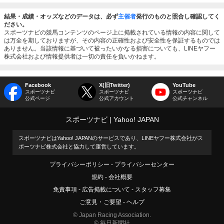
結果・成績・オッズなどのデータは、必ず
主催者
発行のものと照合し確認してく
ださい。
スポーツナビの競馬コンテンツのページ上に掲載されている情報の内容に関して
は万全を期しておりますが、その内容の正確性および安全性を保証するものでは
ありません。当該情報に基づいて被ったいかなる損害についても、LINEヤフー
株式会社および情報提供者は一切の責任を負いかねます。
Facebook
X(旧Twitter)
YouTube
スポーツナビ
スポーツナビ
スポーツナビ
公式ページ
公式アカウント
公式チャンネル
スポーツナビ
Yahoo! JAPAN
スポーツナビはYahoo! JAPANのサービスであり、LINEヤフー株式会社がス
ポーツナビ株式会社と協力して運営しています。
プライバシーポリシー
プライバシーセンター
規約
会社概要
免責事項
広告掲載について
スタッフ募集
ご意見・ご要望
ヘルプ
© Japan Racing Association.
© 毎日新聞社