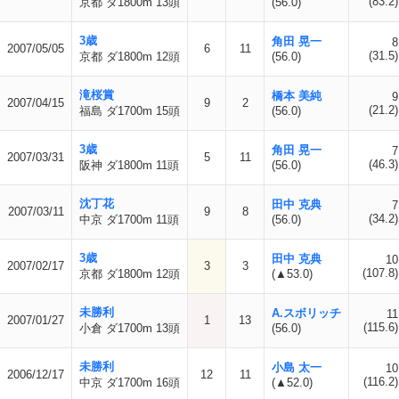
(83.2)
京都 ダ1800m 13頭
(56.0)
3歳
角田 晃一
8
2007/05/05
6
11
(31.5)
京都 ダ1800m 12頭
(56.0)
滝桜賞
橋本 美純
9
2007/04/15
9
2
(21.2)
福島 ダ1700m 15頭
(56.0)
3歳
角田 晃一
7
2007/03/31
5
11
(46.3)
阪神 ダ1800m 11頭
(56.0)
沈丁花
田中 克典
7
2007/03/11
9
8
(34.2)
中京 ダ1700m 11頭
(56.0)
3歳
田中 克典
10
2007/02/17
3
3
(107.8)
京都 ダ1800m 12頭
(▲53.0)
未勝利
A.スボリッチ
11
2007/01/27
1
13
(115.6)
小倉 ダ1700m 13頭
(56.0)
未勝利
小島 太一
10
2006/12/17
12
11
(116.2)
中京 ダ1700m 16頭
(▲52.0)