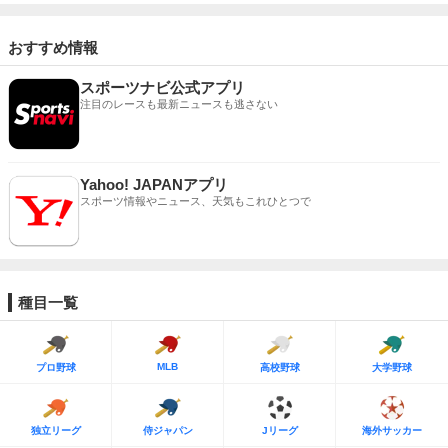
おすすめ情報
スポーツナビ公式アプリ
注目のレースも最新ニュースも逃さない
Yahoo! JAPANアプリ
スポーツ情報やニュース、天気もこれひとつで
種目一覧
MLB
プロ野球
高校野球
大学野球
独立リーグ
侍ジャパン
Jリーグ
海外サッカー