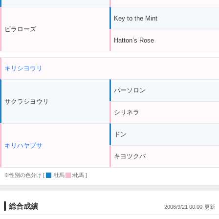
Key to the Mint
ビラローズ
Hatton’s Rose
キリシヨウリ
パーソロン
サクラシヨウリ
シリネラ
ドン
キリハヤブサ
キヨツクバ
※性別の色分け [
:牡馬
:牝馬 ]
総合成績
2006/9/21 00:00