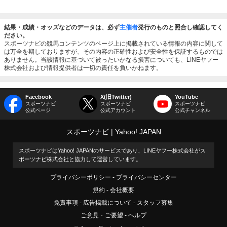
結果・成績・オッズなどのデータは、必ず
主催者
発行のものと照合し確認してく
ださい。
スポーツナビの競馬コンテンツのページ上に掲載されている情報の内容に関して
は万全を期しておりますが、その内容の正確性および安全性を保証するものでは
ありません。当該情報に基づいて被ったいかなる損害についても、LINEヤフー
株式会社および情報提供者は一切の責任を負いかねます。
Facebook
X(旧Twitter)
YouTube
スポーツナビ
スポーツナビ
スポーツナビ
公式ページ
公式アカウント
公式チャンネル
スポーツナビ
Yahoo! JAPAN
スポーツナビはYahoo! JAPANのサービスであり、LINEヤフー株式会社がス
ポーツナビ株式会社と協力して運営しています。
プライバシーポリシー
プライバシーセンター
規約
会社概要
免責事項
広告掲載について
スタッフ募集
ご意見・ご要望
ヘルプ