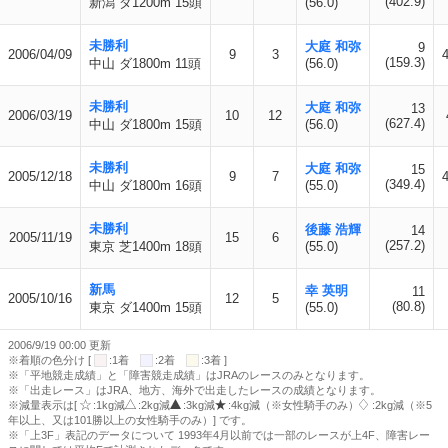
(402.9)
新潟 ダ1200m 15頭
(56.0)
未勝利
大庭 和弥
9
2006/04/09
9
3
(159.3)
中山 ダ1800m 11頭
(56.0)
未勝利
大庭 和弥
13
2006/03/19
10
12
(627.4)
中山 ダ1800m 15頭
(56.0)
未勝利
大庭 和弥
15
2005/12/18
9
7
(349.4)
中山 ダ1800m 16頭
(55.0)
未勝利
後藤 浩輝
14
2005/11/19
15
6
(257.2)
東京 芝1400m 18頭
(55.0)
新馬
幸 英明
11
2005/10/16
12
5
(80.8)
東京 ダ1400m 15頭
(55.0)
2006/9/19 00:00 更新
※着順の色分け [
:1着
:2着
:3着 ]
※「平地競走成績」と「障害競走成績」はJRAのレースのみとなります。
※「出走レース」はJRA、地方、海外で出走したレースの成績となります。
※減量表示は[
:1kg減
:2kg減
:3kg減
:4kg減（※女性騎手のみ）
:2kg減（※5
年以上、又は101勝以上の女性騎手のみ）] です。
※「上3F」表記のデータについて 1993年4月以前では一部のレースが上4F、障害レー