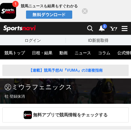
競馬ニュースも結果もすぐわかる
閉じる
スポーツナビ
検索
通知
i
ログイン
ID新規取得
競馬トップ
日程・結果
動画
ニュース
コラム
公式情
【連載】競馬予想AI『VUMA』の3連複指南
ミウラフェニックス
牡 登録抹消
無料アプリで競馬情報をチェックする