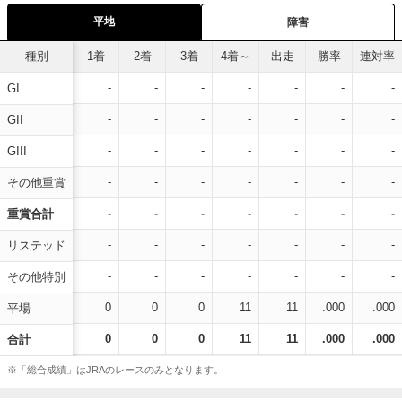
平地
障害
種別
1着
2着
3着
4着～
出走
勝率
連対率
-
-
-
-
-
-
-
GI
-
-
-
-
-
-
-
GII
-
-
-
-
-
-
-
GIII
-
-
-
-
-
-
-
その他重賞
-
-
-
-
-
-
-
重賞合計
-
-
-
-
-
-
-
リステッド
-
-
-
-
-
-
-
その他特別
0
0
0
11
11
.000
.000
平場
0
0
0
11
11
.000
.000
合計
※「総合成績」はJRAのレースのみとなります。