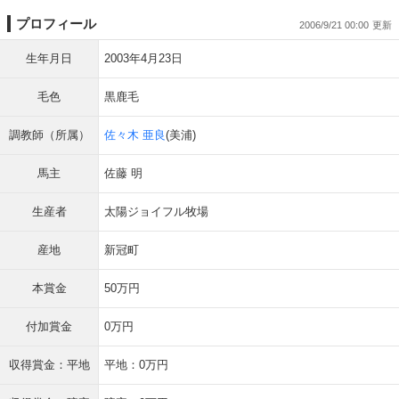
プロフィール
2006/9/21 00:00
生年月日
2003年4月23日
毛色
黒鹿毛
調教師（所属）
佐々木 亜良
(美浦)
馬主
佐藤 明
生産者
太陽ジョイフル牧場
産地
新冠町
本賞金
50万円
付加賞金
0万円
収得賞金：平地
平地：0万円