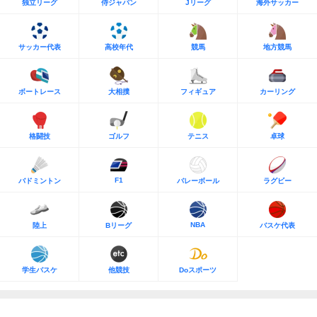
独立リーグ
侍ジャパン
Jリーグ
海外サッカー
サッカー代表
高校年代
競馬
地方競馬
ボートレース
大相撲
フィギュア
カーリング
格闘技
ゴルフ
テニス
卓球
F1
バドミントン
バレーボール
ラグビー
NBA
陸上
Bリーグ
バスケ代表
学生バスケ
他競技
Doスポーツ