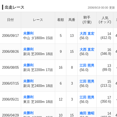
出走レース
2006/9/19 00:00
騎手
人気
日付
レース
着順
馬番
(オッズ)
(斤量)
未勝利
大西 直宏
14
2006/09/17
5
13
(412.0)
中山 ダ1800m 15頭
(56.0)
未勝利
大西 直宏
16
2006/08/26
9
15
(346.9)
新潟 芝2000m 18頭
(56.0)
未勝利
江田 照男
13
2006/08/05
16
8
(89.0)
新潟 芝2200m 17頭
(56.0)
未勝利
江田 照男
15
2006/07/15
6
3
(213.1)
新潟 芝2400m 18頭
(56.0)
未勝利
江田 照男
17
2006/05/21
12
3
(350.6)
東京 芝1600m 18頭
(56.0)
未勝利
南田 雅昭
14
2006/04/29
10
15