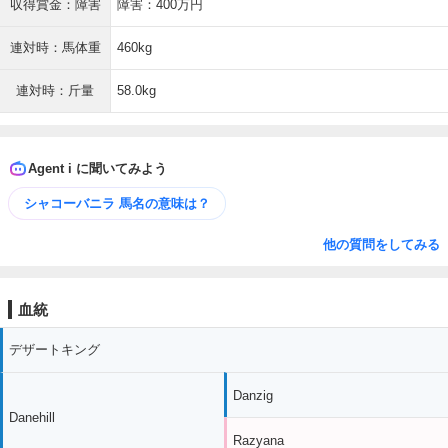
収得賞金：障害
障害：400万円
連対時：馬体重
460kg
連対時：斤量
58.0kg
Agent i に聞いてみよう
シャコーバニラ 馬名の意味は？
他の質問をしてみる
血統
デザートキング
Danzig
Danehill
Razyana