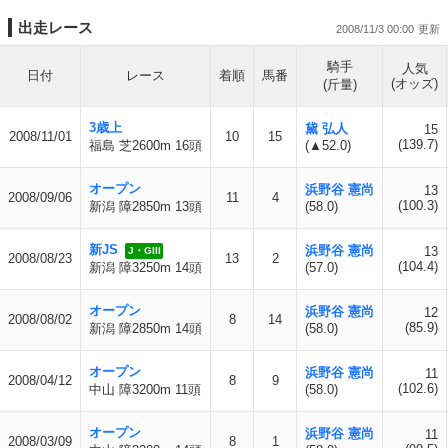
出走レース
2008/11/3 00:00
騎手
人気
日付
レース
着順
馬番
(オッズ)
(斤量)
3歳上
黛 弘人
15
2008/11/01
10
15
(139.7)
福島 芝2600m 16頭
(▲52.0)
オープン
浜野谷 憲尚
13
2008/09/06
11
4
(100.3)
新潟 障2850m 13頭
(58.0)
新JS
浜野谷 憲尚
13
J・GIII
2008/08/23
13
2
(104.4)
新潟 障3250m 14頭
(57.0)
オープン
浜野谷 憲尚
12
2008/08/02
8
14
(85.9)
新潟 障2850m 14頭
(58.0)
オープン
浜野谷 憲尚
11
2008/04/12
8
9
(102.6)
中山 障3200m 11頭
(58.0)
オープン
浜野谷 憲尚
11
2008/03/09
8
1