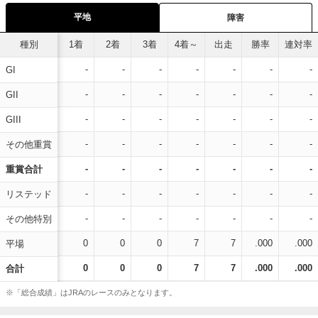
平地
障害
種別
1着
2着
3着
4着～
出走
勝率
連対率
-
-
-
-
-
-
-
GI
-
-
-
-
-
-
-
GII
-
-
-
-
-
-
-
GIII
-
-
-
-
-
-
-
その他重賞
-
-
-
-
-
-
-
重賞合計
-
-
-
-
-
-
-
リステッド
-
-
-
-
-
-
-
その他特別
0
0
0
7
7
.000
.000
平場
0
0
0
7
7
.000
.000
合計
※「総合成績」はJRAのレースのみとなります。