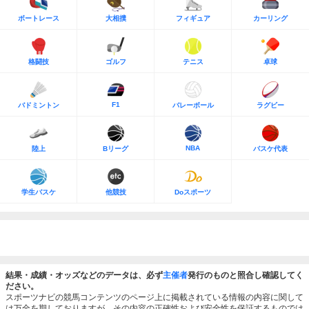
ボートレース
大相撲
フィギュア
カーリング
格闘技
ゴルフ
テニス
卓球
F1
バドミントン
バレーボール
ラグビー
NBA
陸上
Bリーグ
バスケ代表
学生バスケ
他競技
Doスポーツ
結果・成績・オッズなどのデータは、必ず
主催者
発行のものと照合し確認してく
ださい。
スポーツナビの競馬コンテンツのページ上に掲載されている情報の内容に関して
は万全を期しておりますが、その内容の正確性および安全性を保証するものでは