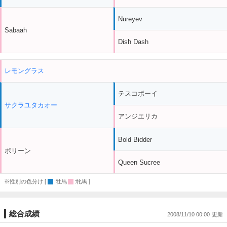
Nureyev
Sabaah
Dish Dash
レモングラス
テスコボーイ
サクラユタカオー
アンジエリカ
Bold Bidder
ボリーン
Queen Sucree
※性別の色分け [
:牡馬
:牝馬 ]
総合成績
2008/11/10 00:00