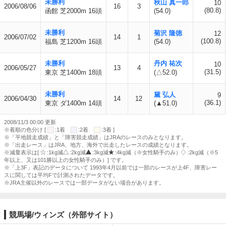
未勝利
秋山 真一郎
10
2006/08/06
16
3
(80.8)
函館 芝2000m 16頭
(54.0)
未勝利
菊沢 隆徳
12
2006/07/02
14
1
(100.8)
福島 芝1200m 16頭
(54.0)
未勝利
丹内 祐次
10
2006/05/27
13
4
(31.5)
東京 芝1400m 18頭
(△52.0)
未勝利
黛 弘人
9
2006/04/30
14
12
(36.1)
東京 ダ1400m 14頭
(▲51.0)
2008/11/3 00:00 更新
※着順の色分け [
:1着
:2着
:3着 ]
※「平地競走成績」と「障害競走成績」はJRAのレースのみとなります。
※「出走レース」はJRA、地方、海外で出走したレースの成績となります。
※減量表示は[
:1kg減
:2kg減
:3kg減
:4kg減（※女性騎手のみ）
:2kg減（※5
年以上、又は101勝以上の女性騎手のみ）] です。
※「上3F」表記のデータについて 1993年4月以前では一部のレースが上4F、障害レー
スに関しては平均Fで計測されたデータです。
※JRA主催以外のレースでは一部データがない場合があります。
競馬場/ウィンズ（外部サイト）