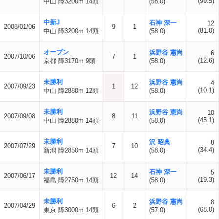
(99.5)
中山 障3200m 14頭
(58.0)
中新J
石神 深一
12
2008/01/06
9
1
(81.0)
中山 障3200m 14頭
(58.0)
オープン
浜野谷 憲尚
6
2007/10/06
7
1
(12.6)
京都 障3170m 9頭
(58.0)
未勝利
浜野谷 憲尚
4
2007/09/23
1
12
(10.1)
中山 障2880m 12頭
(58.0)
未勝利
浜野谷 憲尚
10
2007/09/08
8
11
(45.1)
中山 障2880m 14頭
(58.0)
未勝利
沢 昭典
8
2007/07/29
7
10
(34.4)
新潟 障2850m 14頭
(58.0)
未勝利
石神 深一
5
2007/06/17
12
14
(19.3)
福島 障2750m 14頭
(58.0)
未勝利
浜野谷 憲尚
8
2007/04/29
6
2
(68.0)
東京 障3000m 14頭
(57.0)