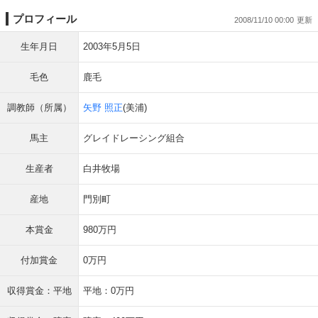
プロフィール
2008/11/10 00:00
生年月日
2003年5月5日
毛色
鹿毛
調教師（所属）
矢野 照正
(美浦)
馬主
グレイドレーシング組合
生産者
白井牧場
産地
門別町
本賞金
980万円
付加賞金
0万円
収得賞金：平地
平地：0万円