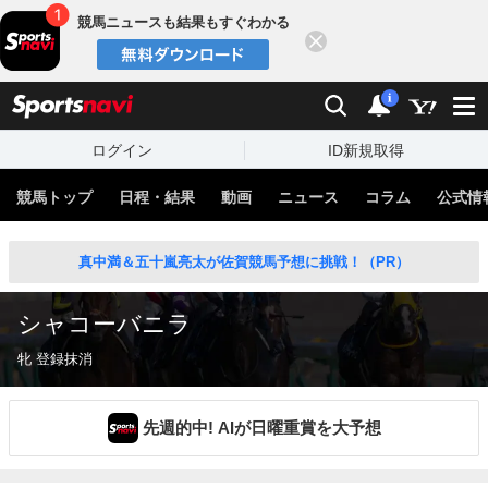
競馬ニュースも結果もすぐわかる
閉じる
スポーツナビ
検索
通知
i
ログイン
ID新規取得
競馬トップ
日程・結果
動画
ニュース
コラム
公式情
真中満＆五十嵐亮太が佐賀競馬予想に挑戦！（PR）
シャコーバニラ
牝 登録抹消
先週的中! AIが日曜重賞を大予想