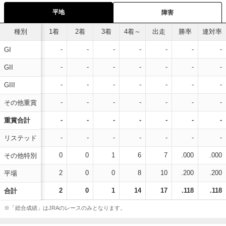
平地
障害
種別
1着
2着
3着
4着～
出走
勝率
連対率
-
-
-
-
-
-
-
GI
-
-
-
-
-
-
-
GII
-
-
-
-
-
-
-
GIII
-
-
-
-
-
-
-
その他重賞
-
-
-
-
-
-
-
重賞合計
-
-
-
-
-
-
-
リステッド
0
0
1
6
7
.000
.000
その他特別
2
0
0
8
10
.200
.200
平場
2
0
1
14
17
.118
.118
合計
※「総合成績」はJRAのレースのみとなります。