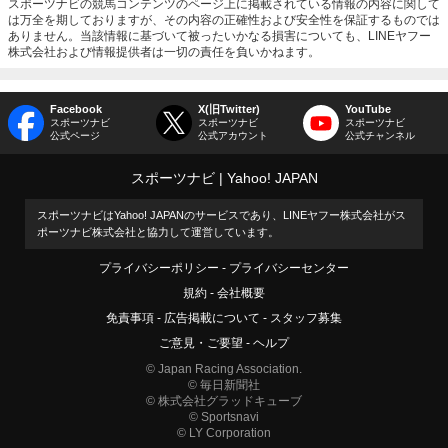
スポーツナビの競馬コンテンツのページ上に掲載されている情報の内容に関して
は万全を期しておりますが、その内容の正確性および安全性を保証するものでは
ありません。当該情報に基づいて被ったいかなる損害についても、LINEヤフー
株式会社および情報提供者は一切の責任を負いかねます。
Facebook
X(旧Twitter)
YouTube
スポーツナビ
スポーツナビ
スポーツナビ
公式ページ
公式アカウント
公式チャンネル
スポーツナビ
Yahoo! JAPAN
スポーツナビはYahoo! JAPANのサービスであり、LINEヤフー株式会社がス
ポーツナビ株式会社と協力して運営しています。
プライバシーポリシー
プライバシーセンター
規約
会社概要
免責事項
広告掲載について
スタッフ募集
ご意見・ご要望
ヘルプ
© Japan Racing Association.
© 毎日新聞社
© 株式会社グラッドキューブ
© Sportsnavi
© LY Corporation