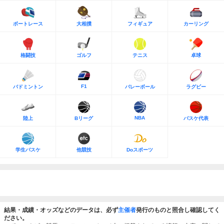
ボートレース
大相撲
フィギュア
カーリング
格闘技
ゴルフ
テニス
卓球
F1
バドミントン
バレーボール
ラグビー
NBA
陸上
Bリーグ
バスケ代表
学生バスケ
他競技
Doスポーツ
結果・成績・オッズなどのデータは、必ず
主催者
発行のものと照合し確認してく
ださい。