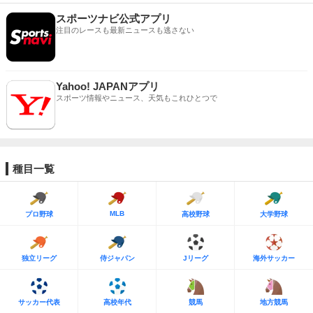
スポーツナビ公式アプリ
注目のレースも最新ニュースも逃さない
Yahoo! JAPANアプリ
スポーツ情報やニュース、天気もこれひとつで
種目一覧
MLB
プロ野球
高校野球
大学野球
独立リーグ
侍ジャパン
Jリーグ
海外サッカー
サッカー代表
高校年代
競馬
地方競馬