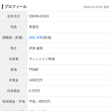
プロフィール
2008/1/24 00:00
生年月日
2003年4月9日
毛色
青鹿毛
調教師（所属）
高松 邦男
(美浦)
馬主
伊達 敏明
生産者
サンシャイン牧場
産地
門別町
本賞金
1450万円
付加賞金
5.5万円
収得賞金：平地
平地：400万円