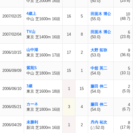
(25.6)
中京 芝2000m 16頭
(50.0)
4歳上
田面木 博公
10
2007/02/25
16
5
(48.7)
中山 芝1600m 16頭
(55.0)
TV山
田面木 博公
6
2007/02/04
14
8
(23.8)
東京 芝1400m 16頭
(50.0)
山中湖
大野 拓弥
9
2006/10/15
17
2
(36.6)
東京 芝1600m 17頭
(53.0)
紫苑S
中舘 英二
5
2006/09/09
15
1
(10.1)
中山 芝1800m 15頭
(54.0)
3歳
藤田 伸二
2
2006/06/10
1
15
(5.0)
東京 芝1600m 18頭
(54.0)
カーネ
藤田 伸二
4
2006/05/21
3
4
(6.7)
東京 芝1800m 16頭
(54.0)
未勝利
丹内 祐次
8
2006/04/29
1
2
(17.9)
新潟 芝1800m 16頭
(△52.0)