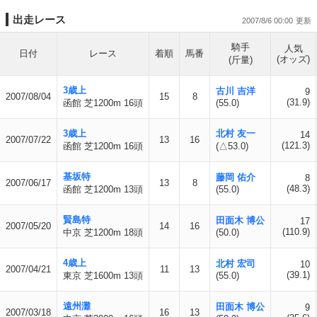
出走レース
2007/8/6 00:00
騎手
人気
日付
レース
着順
馬番
(オッズ)
(斤量)
3歳上
古川 吉洋
9
2007/08/04
15
8
(31.9)
函館 芝1200m 16頭
(55.0)
3歳上
北村 友一
14
2007/07/22
13
16
(121.3)
函館 芝1200m 16頭
(△53.0)
基坂特
藤岡 佑介
8
2007/06/17
13
8
(48.3)
函館 芝1200m 13頭
(55.0)
賢島特
田面木 博公
17
2007/05/20
14
16
(110.9)
中京 芝1200m 18頭
(50.0)
4歳上
北村 宏司
10
2007/04/21
11
13
(39.1)
東京 芝1600m 13頭
(55.0)
遠州灘
田面木 博公
9
2007/03/18
16
13