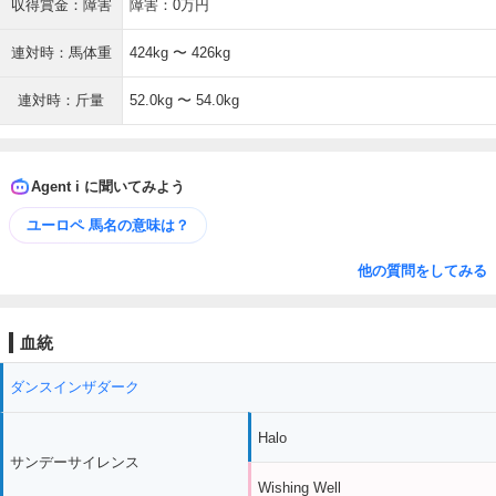
収得賞金：障害
障害：0万円
連対時：馬体重
424kg 〜 426kg
連対時：斤量
52.0kg 〜 54.0kg
Agent i に聞いてみよう
ユーロペ 馬名の意味は？
他の質問をしてみる
血統
ダンスインザダーク
Halo
サンデーサイレンス
Wishing Well