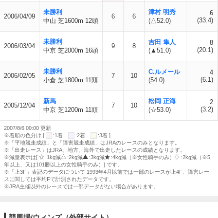
未勝利
津村 明秀
6
2006/04/09
6
6
(33.4)
中山 芝1600m 12頭
(△52.0)
未勝利
吉田 隼人
8
2006/03/04
9
8
(20.1)
中京 芝2000m 16頭
(▲51.0)
未勝利
C.ルメール
4
2006/02/05
7
10
(6.1)
小倉 芝1800m 11頭
(54.0)
新馬
松岡 正海
2
2005/12/04
7
10
(3.2)
中京 芝1200m 11頭
(☆53.0)
2007/8/6 00:00 更新
※着順の色分け [
:1着
:2着
:3着 ]
※「平地競走成績」と「障害競走成績」はJRAのレースのみとなります。
※「出走レース」はJRA、地方、海外で出走したレースの成績となります。
※減量表示は[
:1kg減
:2kg減
:3kg減
:4kg減（※女性騎手のみ）
:2kg減（※5
年以上、又は101勝以上の女性騎手のみ）] です。
※「上3F」表記のデータについて 1993年4月以前では一部のレースが上4F、障害レー
スに関しては平均Fで計測されたデータです。
※JRA主催以外のレースでは一部データがない場合があります。
競馬場/ウィンズ（外部サイト）