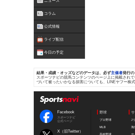
ニュース
コラム
公式情報
ライブ配信
今日の予定
結果・成績・オッズなどのデータは、必ず
主催者
発行の
スポーツナビの競馬コンテンツのページ上に掲載されて
づいて被ったいかなる損害についても、LINEヤフー株
Facebook
野球
サ
スポーツナビ
プロ野球
J
公式ページ
MLB
海
X（旧Twitter）
高校野球
サ