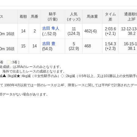
騎手
人気
タイム
通過順
ス
着順
馬番
馬体重
(斤量)
(オッズ)
差
上3F
吉田 隼人
11
2:03.6
12-12-13
14
2
462(-6)
(124.3)
(+2.1)
38.2
0m 16頭
(△52.0)
吉田 豊
5
1:54.3
16-15-
15
14
468
(22.9)
(+2.3)
38.1
0m 16頭
(54.0)
:2着
:3着 ]
走成績」はJRAのレースのみとなります。
方、海外で出走したレースの成績となります。
g減
:3kg減
:4kg減（※女性騎手のみ）
:2kg減（※5年以上、又は101勝以上の女性騎手
て 1993年4月以前では一部のレースが上4F、障害レースに関しては平均Fで計測されたデ
一部データがない場合があります。