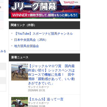
s
関連リンク（外部）
【YouTube】スポーツナビ競馬チャンネル
日本中央競馬会（JRA）
地方競馬全国協会
てみる
新着ニュース
【ジャックルマロワ賞 国内最
終追い切り】シックスペンスは
Wコースで機敏に先着！ 田中
博師「躍動感があって、いい動
きができていた」
サンケイスポーツ
2026/8/6 10:31
【エルムS】追って一言
サンケイスポーツ
2026/8/6 10:08