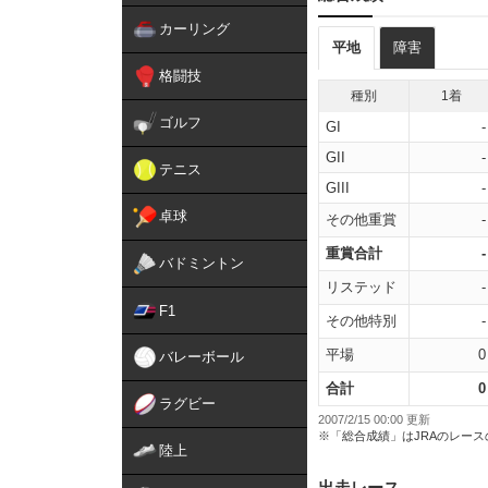
カーリング
平地
障害
格闘技
種別
1着
ゴルフ
GI
-
GII
-
テニス
GIII
-
卓球
その他重賞
-
重賞合計
-
バドミントン
リステッド
-
F1
その他特別
-
平場
0
バレーボール
合計
0
ラグビー
2007/2/15 00:00 更新
※「総合成績」はJRAのレー
陸上
出走レース