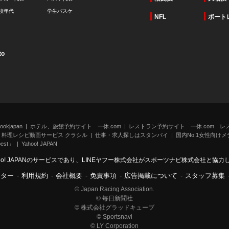
校年代
学生バスケ
NFL
ボート
to
kjapan
ホテル、旅館予約サイト 一休.com
レストラン予約サイト 一休.com レ
料理レシピ動画サービス クラシル
仕事・求人探しはスタンバイ
国内No.1女性向けメデ
st」
Yahoo! JAPAN
oo! JAPANのサービスであり、LINEヤフー株式会社がスポーツナビ株式会社と協
ンター
-
利用規約
-
会社概要
-
免責事項
-
広告掲載について
-
スタッフ募集
© Japan Racing Association.
© 毎日新聞社
© 株式会社グラッドキューブ
© Sportsnavi
© LY Corporation