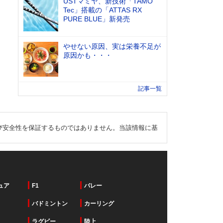
USTマミヤ、新技術「TAMO
Tec」搭載の「ATTAS RX
PURE BLUE」新発売
やせない原因、実は栄養不足が
原因かも・・・
記事一覧
び安全性を保証するものではありません。当該情報に基
ュア
F1
バレー
バドミントン
カーリング
ラグビー
陸上