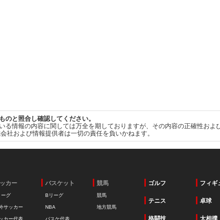
ものと照合し確認してください。
いる情報の内容に関しては万全を期しておりますが、その内容の正確性およ
式会社および情報提供者は一切の責任を負いかねます。
ッカー
バスケット
競馬
ゴルフ
フィギ
リーグ
Bリーグ
競馬
テニス
卓球
外サッカー
NBA
地方競馬
格闘技
大相撲
ッカー代表
バスケ代表