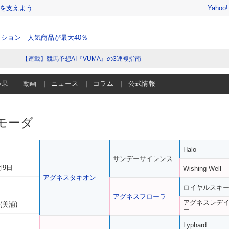
を支えよう
Yahoo
ション 人気商品が最大40％
【連載】競馬予想AI『VUMA』の3連複指南
結果
動画
ニュース
コラム
公式情報
モーダ
Halo
サンデーサイレンス
月9日
Wishing Well
アグネスタキオン
ロイヤルスキ
アグネスフローラ
アグネスレデ
(美浦)
ー
Lyphard