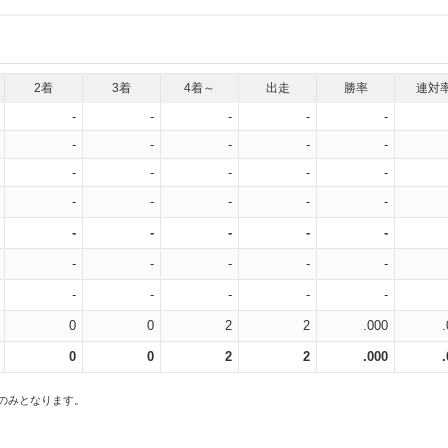
2着
3着
4着～
出走
勝率
連対
-
-
-
-
-
-
-
-
-
-
-
-
-
-
-
-
-
-
-
-
-
-
-
-
-
-
-
-
-
-
-
-
-
-
-
0
0
2
2
.000
0
0
2
2
.000
スのみとなります。