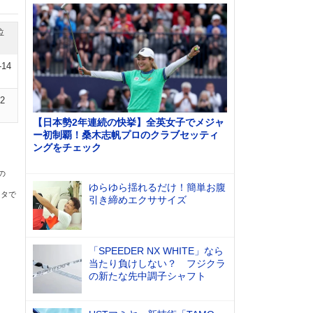
位
-14
12
【日本勢2年連続の快挙】全英女子でメジャ
ー初制覇！桑木志帆プロのクラブセッティ
ングをチェック
の
ゆらゆら揺れるだけ！簡単お腹
ータで
引き締めエクササイズ
「SPEEDER NX WHITE」なら
当たり負けしない？ フジクラ
の新たな先中調子シャフト