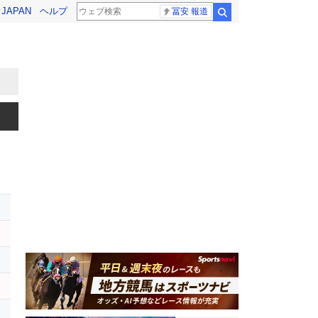
! JAPAN
ヘルプ
冨安 報道
検索
ー
イ