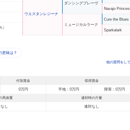
ダンシングブレーヴ
Navajo Princes
ウエスタンレジーナ
Cure the Blues
ミュージカルラーク
馬 ]
Sparkalark
う
の意味は？
他の質問をし
付加賞金
収得賞金
0万円
平地：0万円
障害：0万円
の馬体重
連対時の斤量
対なし
連対なし