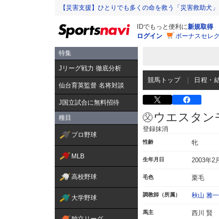
【災害支援】ひとりでも多くの命を救う「災害救助犬」
IDでもっと便利に
新規取得
ログイン
ボーナスセレク
特集
Jリーグ戦力 徹底分析
競馬トップ
日程・
仙台育英監督 名将対談
J国立試合に無料招待
ウエスタン
種目
登録抹消
プロ野球
性齢
牝
MLB
生年月日
2003年2
高校野球
毛色
栗毛
調教師（所属）
秋山 雅一
大学野球
馬主
西川 賢
独立リーグ