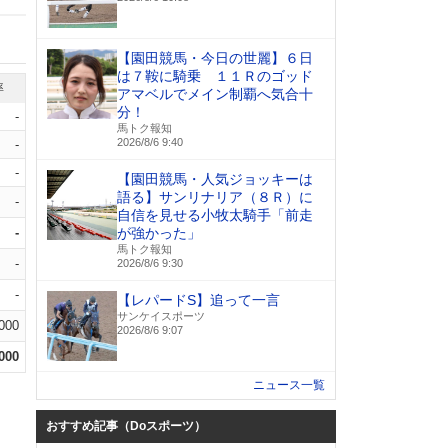
【園田競馬・今日の世麗】６日
は７鞍に騎乗 １１Ｒのゴッド
率
アマベルでメイン制覇へ気合十
分！
-
馬トク報知
2026/8/6 9:40
-
-
【園田競馬・人気ジョッキーは
語る】サンリナリア（８Ｒ）に
-
自信を見せる小牧太騎手「前走
-
が強かった」
馬トク報知
-
2026/8/6 9:30
-
【レパードS】追って一言
サンケイスポーツ
.000
2026/8/6 9:07
.000
ニュース一覧
おすすめ記事（Doスポーツ）