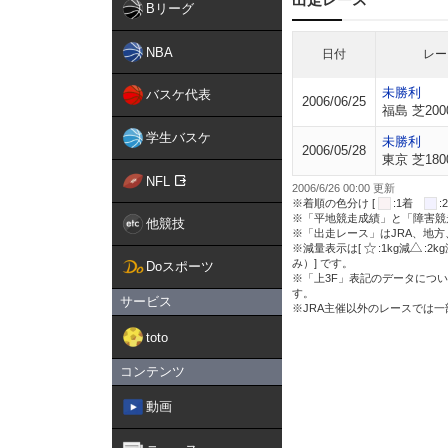
Bリーグ
NBA
日付
レー
未勝利
バスケ代表
2006/06/25
福島 芝200
学生バスケ
未勝利
2006/05/28
東京 芝180
NFL
2006/6/26 00:00 更新
※着順の色分け [
:1着
※「平地競走成績」と「障害競
他競技
※「出走レース」はJRA、地
※減量表示は[
:1kg減
:2k
み）] です。
Doスポーツ
※「上3F」表記のデータについ
す。
サービス
※JRA主催以外のレースでは
toto
コンテンツ
動画