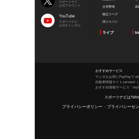
スポーツナビ
公式アカウント
大学野球
高
独立リーグ
YouTube
スポーツナビ
侍ジャパン
公式チャンネル
ライブ
to
おすすめサービス
マンガもお得にPayPayで eboo
自動車情報サイトcarview!
おすすめ情報サービス「mybe
スポーツナビはYah
プライバシーポリシー
-
プライバシーセ