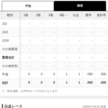
障害
平地
種別
1着
2着
3着
4着～
出走
勝率
連対率
-
-
-
-
-
-
-
JGI
-
-
-
-
-
-
-
JGII
-
-
-
-
-
-
-
JGIII
-
-
-
-
-
-
-
その他重賞
-
-
-
-
-
-
-
重賞合計
-
-
-
-
-
-
-
その他特別
0
0
0
1
1
.000
.000
平場
0
0
0
1
1
.000
.000
合計
※「総合成績」はJRAのレースのみとなります。
出走レース
2009/5/4 00:00