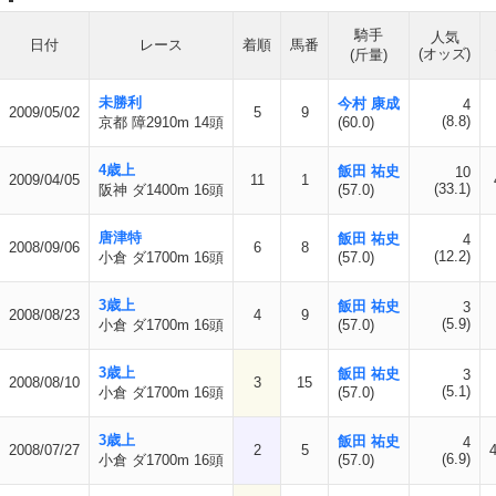
騎手
人気
日付
レース
着順
馬番
(オッズ)
(斤量)
未勝利
今村 康成
4
2009/05/02
5
9
(8.8)
京都 障2910m 14頭
(60.0)
4歳上
飯田 祐史
10
2009/04/05
11
1
(33.1)
阪神 ダ1400m 16頭
(57.0)
唐津特
飯田 祐史
4
2008/09/06
6
8
(12.2)
小倉 ダ1700m 16頭
(57.0)
3歳上
飯田 祐史
3
2008/08/23
4
9
(5.9)
小倉 ダ1700m 16頭
(57.0)
3歳上
飯田 祐史
3
2008/08/10
3
15
(5.1)
小倉 ダ1700m 16頭
(57.0)
3歳上
飯田 祐史
4
2008/07/27
2
5
(6.9)
小倉 ダ1700m 16頭
(57.0)