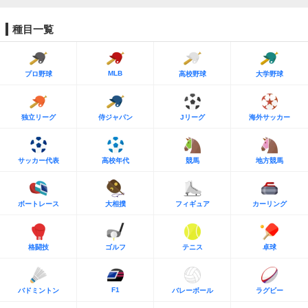
種目一覧
MLB
プロ野球
高校野球
大学野球
独立リーグ
侍ジャパン
Jリーグ
海外サッカー
サッカー代表
高校年代
競馬
地方競馬
ボートレース
大相撲
フィギュア
カーリング
格闘技
ゴルフ
テニス
卓球
F1
バドミントン
バレーボール
ラグビー