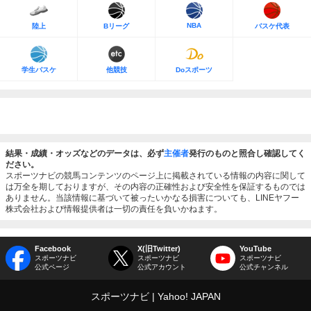
NBA
陸上
Bリーグ
バスケ代表
学生バスケ
他競技
Doスポーツ
結果・成績・オッズなどのデータは、必ず
主催者
発行のものと照合し確認してく
ださい。
スポーツナビの競馬コンテンツのページ上に掲載されている情報の内容に関して
は万全を期しておりますが、その内容の正確性および安全性を保証するものでは
ありません。当該情報に基づいて被ったいかなる損害についても、LINEヤフー
株式会社および情報提供者は一切の責任を負いかねます。
Facebook
X(旧Twitter)
YouTube
スポーツナビ
スポーツナビ
スポーツナビ
公式ページ
公式アカウント
公式チャンネル
スポーツナビ
Yahoo! JAPAN