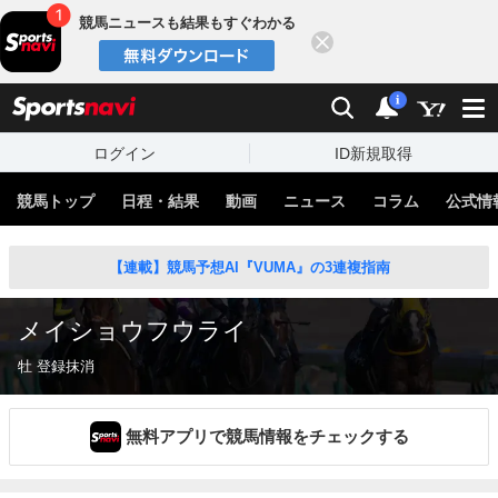
競馬ニュースも結果もすぐわかる
閉じる
スポーツナビ
検索
通知
i
ログイン
ID新規取得
競馬トップ
日程・結果
動画
ニュース
コラム
公式情
【連載】競馬予想AI『VUMA』の3連複指南
メイショウフウライ
牡 登録抹消
無料アプリで競馬情報をチェックする