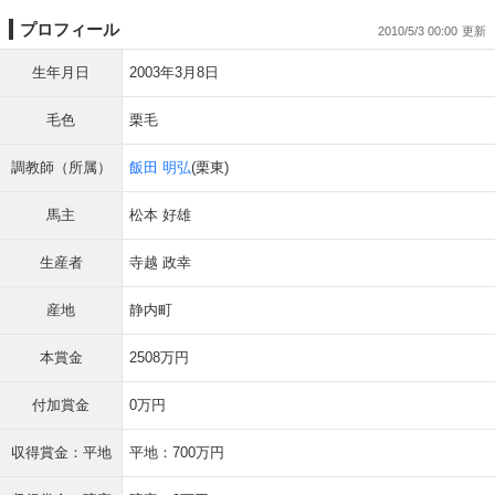
プロフィール
2010/5/3 00:00
生年月日
2003年3月8日
毛色
栗毛
調教師（所属）
飯田 明弘
(栗東)
馬主
松本 好雄
生産者
寺越 政幸
産地
静内町
本賞金
2508万円
付加賞金
0万円
収得賞金：平地
平地：700万円