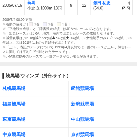
新馬
飯田 祐史
4
2005/07/16
9
12
(8.3)
小倉 芝1000m 13頭
(54.0)
2009/5/4 00:00 更新
※着順の色分け [
:1着
:2着
:3着 ]
※「平地競走成績」と「障害競走成績」はJRAのレースのみとなります。
※「出走レース」はJRA、地方、海外で出走したレースの成績となります。
※減量表示は[
:1kg減
:2kg減
:3kg減
:4kg減（※女性騎手のみ）
:2kg減（※5
年以上、又は101勝以上の女性騎手のみ）] です。
※「上3F」表記のデータについて 1993年4月以前では一部のレースが上4F、障害レー
スに関しては平均Fで計測されたデータです。
※JRA主催以外のレースでは一部データがない場合があります。
競馬場/ウィンズ（外部サイト）
札幌競馬場
函館競馬場
福島競馬場
新潟競馬場
東京競馬場
中山競馬場
中京競馬場
京都競馬場