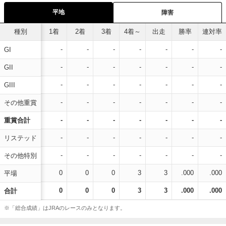
平地
障害
種別
1着
2着
3着
4着～
出走
勝率
連対率
-
-
-
-
-
-
-
GI
-
-
-
-
-
-
-
GII
-
-
-
-
-
-
-
GIII
-
-
-
-
-
-
-
その他重賞
-
-
-
-
-
-
-
重賞合計
-
-
-
-
-
-
-
リステッド
-
-
-
-
-
-
-
その他特別
0
0
0
3
3
.000
.000
平場
0
0
0
3
3
.000
.000
合計
※「総合成績」はJRAのレースのみとなります。