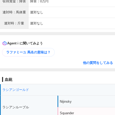
収得賞金：障害
障害：0万円
連対時：馬体重
連対なし
連対時：斤量
連対なし
Agent i に聞いてみよう
ラファミーユ 馬名の意味は？
他の質問をしてみる
血統
ラシアンゴールド
Nijinsky
ラシアンルーブル
Squander