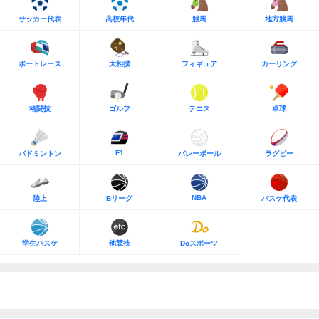
サッカー代表
高校年代
競馬
地方競馬
ボートレース
大相撲
フィギュア
カーリング
格闘技
ゴルフ
テニス
卓球
F1
バドミントン
バレーボール
ラグビー
NBA
陸上
Bリーグ
バスケ代表
学生バスケ
他競技
Doスポーツ