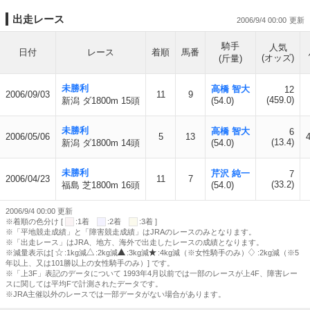
出走レース
2006/9/4 00:00
騎手
人気
日付
レース
着順
馬番
(オッズ)
(斤量)
未勝利
高橋 智大
12
2006/09/03
11
9
(459.0)
新潟 ダ1800m 15頭
(54.0)
未勝利
高橋 智大
6
2006/05/06
5
13
4
(13.4)
新潟 ダ1800m 14頭
(54.0)
未勝利
芹沢 純一
7
2006/04/23
11
7
(33.2)
福島 芝1800m 16頭
(54.0)
2006/9/4 00:00 更新
※着順の色分け [
:1着
:2着
:3着 ]
※「平地競走成績」と「障害競走成績」はJRAのレースのみとなります。
※「出走レース」はJRA、地方、海外で出走したレースの成績となります。
※減量表示は[
:1kg減
:2kg減
:3kg減
:4kg減（※女性騎手のみ）
:2kg減（※5
年以上、又は101勝以上の女性騎手のみ）] です。
※「上3F」表記のデータについて 1993年4月以前では一部のレースが上4F、障害レー
スに関しては平均Fで計測されたデータです。
※JRA主催以外のレースでは一部データがない場合があります。