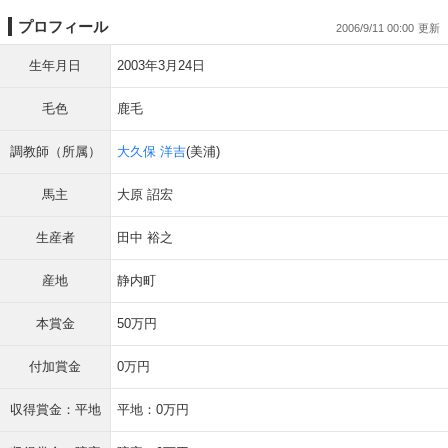
プロフィール
2006/9/11 00:00
生年月日
2003年3月24日
毛色
鹿毛
調教師（所属）
大久保 洋吉
(美浦)
馬主
大原 詔宏
生産者
田中 裕之
産地
静内町
本賞金
50万円
付加賞金
0万円
収得賞金：平地
平地：0万円