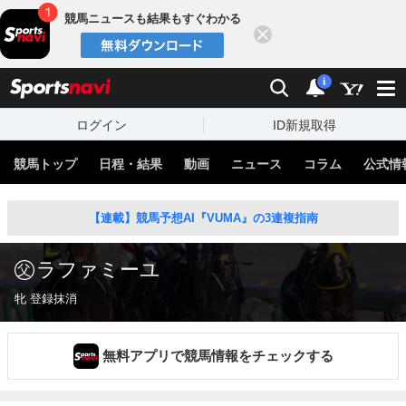
競馬ニュースも結果もすぐわかる
閉じる
スポーツナビ
検索
通知
i
ログイン
ID新規取得
競馬トップ
日程・結果
動画
ニュース
コラム
公式情
【連載】競馬予想AI『VUMA』の3連複指南
ラファミーユ
牝 登録抹消
無料アプリで競馬情報をチェックする