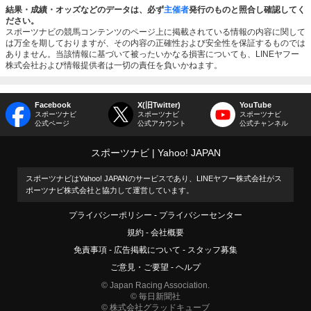
結果・成績・オッズなどのデータは、必ず
主催者
発行のものと照合し確認してく
ださい。
スポーツナビの競馬コンテンツのページ上に掲載されている情報の内容に関して
は万全を期しておりますが、その内容の正確性および安全性を保証するものでは
ありません。当該情報に基づいて被ったいかなる損害についても、LINEヤフー
株式会社および情報提供者は一切の責任を負いかねます。
Facebook
X(旧Twitter)
YouTube
スポーツナビ
スポーツナビ
スポーツナビ
公式ページ
公式アカウント
公式チャンネル
スポーツナビ
Yahoo! JAPAN
スポーツナビはYahoo! JAPANのサービスであり、LINEヤフー株式会社がス
ポーツナビ株式会社と協力して運営しています。
プライバシーポリシー
プライバシーセンター
規約
会社概要
免責事項
広告掲載について
スタッフ募集
ご意見・ご要望
ヘルプ
© Japan Racing Association.
© 毎日新聞社
© 株式会社グラッドキューブ