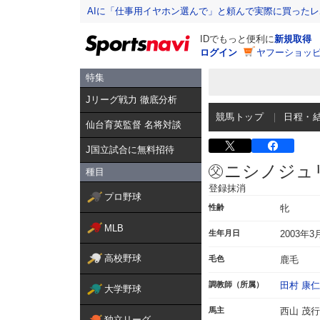
AIに「仕事用イヤホン選んで」と頼んで実際に買った
IDでもっと便利に
新規取得
ログイン
ヤフーショッピ
特集
Jリーグ戦力 徹底分析
競馬トップ
日程・
仙台育英監督 名将対談
J国立試合に無料招待
ニシノジュ
種目
登録抹消
プロ野球
性齢
牝
MLB
生年月日
2003年3
高校野球
毛色
鹿毛
調教師（所属）
田村 康仁
大学野球
馬主
西山 茂行
独立リーグ