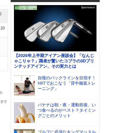
位
-10
【2026年上半期アイアン座談会】「なんじ
ゃこりゃ？」識者が驚いたコブラの3Dプリ
ンテッドアイアン、その実力とは
自慢のバックラインを目指す！
HIITでおこなう「背中徹底トレ
ーニング」
の
ータで
バナナは朝・夜・運動前後、い
つ食べるのがベスト？タイミン
グごとのメリット
ゴルフに必須なキングマッスル