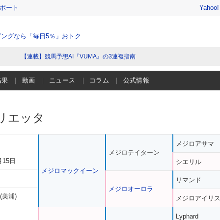
レポート
Yahoo
ングなら「毎日5％」おトク
【連載】競馬予想AI『VUMA』の3連複指南
結果
動画
ニュース
コラム
公式情報
リエッタ
メジロアサマ
メジロテイターン
月15日
シエリル
メジロマックイーン
リマンド
メジロオーロラ
(美浦)
メジロアイリ
Lyphard