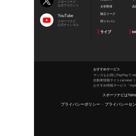
スポーツナビ
公式アカウント
大学野球
高
独立リーグ
YouTube
スポーツナビ
侍ジャパン
公式チャンネル
ライブ
to
おすすめサービス
マンガもお得にPayPayで eboo
自動車情報サイトcarview!
おすすめ情報サービス「mybe
スポーツナビはYah
プライバシーポリシー
-
プライバシーセ