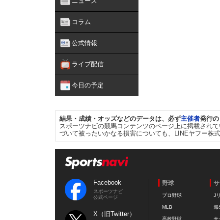
ニュース
コラム
公式情報
ライブ配信
今日の予定
結果・成績・オッズなどのデータは、必ず
主催者
発行の
スポーツナビの競馬コンテンツのページ上に掲載されて
づいて被ったいかなる損害についても、LINEヤフー株
Facebook
野球
サ
スポーツナビ
プロ野球
J
公式ページ
MLB
海
X（旧Twitter）
高校野球
サ