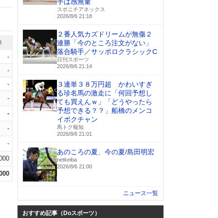
手は感無量
スポニチアネックス
2026/8/6 21:18
２番人気カズドリームが無傷２
連勝「今のところ注文がない」
率
落合騎手／サッポロクラシックC
-
日刊スポーツ
2026/8/6 21:14
-
-
３連単３８万円超 かわいすぎ
る珍名馬の激走に「何回予想し
-
ても買えんｗ」「どうやったら
予想できる？？」船橋のメンコ
-
イボクチャン
馬トク報知
-
2026/8/6 21:01
-
あのころの夏、今の夏/島田明宏
.000
netkeiba
2026/8/6 21:00
.000
ニュース一覧
おすすめ記事（Doスポーツ）