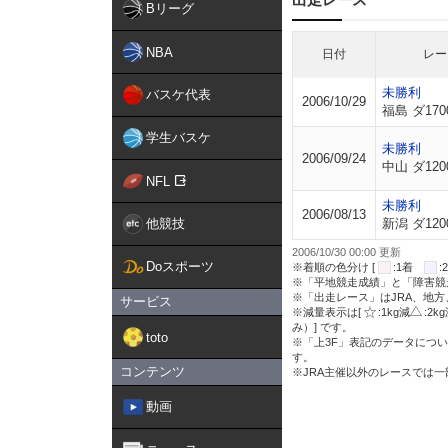
Bリーグ
NBA
日付
レー
未勝利
バスケ代表
2006/10/29
福島 ダ170
学生バスケ
未勝利
2006/09/24
中山 ダ120
NFL
未勝利
2006/08/13
他競技
新潟 ダ120
2006/10/30 00:00 更新
Doスポーツ
※着順の色分け [
:1着
※「平地競走成績」と「障害競
※「出走レース」はJRA、地
サービス
※減量表示は[
:1kg減
:2k
み）] です。
toto
※「上3F」表記のデータについ
す。
コンテンツ
※JRA主催以外のレースでは
動画