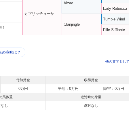
Alzao
Lady Rebecca
カプリッチョーサ
Tumble Wind
Clanjingle
馬 ]
Fille Sifflante
う
名の意味は？
他の質問をし
付加賞金
収得賞金
0万円
平地：0万円
障害：0万円
の馬体重
連対時の斤量
対なし
連対なし