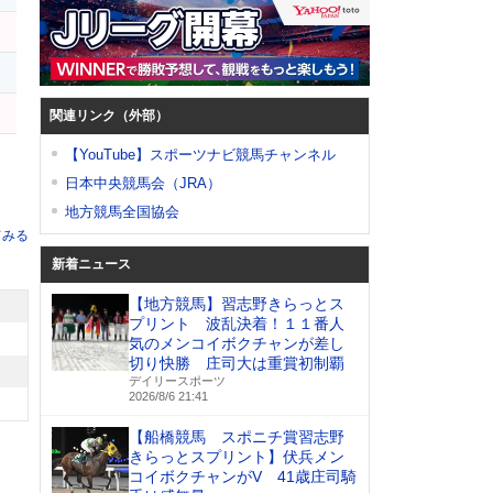
関連リンク（外部）
【YouTube】スポーツナビ競馬チャンネル
日本中央競馬会（JRA）
地方競馬全国協会
てみる
新着ニュース
【地方競馬】習志野きらっとス
プリント 波乱決着！１１番人
気のメンコイボクチャンが差し
切り快勝 庄司大は重賞初制覇
デイリースポーツ
2026/8/6 21:41
【船橋競馬 スポニチ賞習志野
きらっとスプリント】伏兵メン
コイボクチャンがV 41歳庄司騎