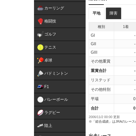
カーリング
平地
障害
格闘技
種別
1着
ゴルフ
GI
-
GII
-
テニス
GIII
-
卓球
その他重賞
-
重賞合計
-
バドミントン
リステッド
-
F1
その他特別
-
平場
0
バレーボール
合計
0
ラグビー
2006/11/2 00:00 更新
※「総合成績」はJRAのレー
陸上
出走レース