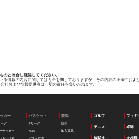
ものと照合し確認してください。
いる情報の内容に関しては万全を期しておりますが、その内容の正確性およ
式会社および情報提供者は一切の責任を負いかねます。
ッカー
バスケット
競馬
ゴルフ
フィギ
リーグ
Bリーグ
競馬
テニス
卓球
外サッカー
NBA
地方競馬
格闘技
大相撲
ッカー代表
バスケ代表