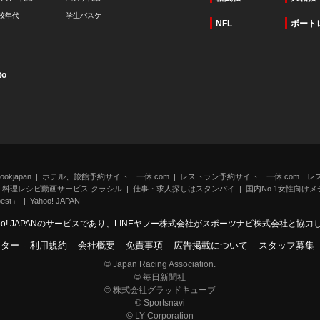
校年代
学生バスケ
NFL
ボート
to
kjapan
ホテル、旅館予約サイト 一休.com
レストラン予約サイト 一休.com レ
料理レシピ動画サービス クラシル
仕事・求人探しはスタンバイ
国内No.1女性向けメデ
st」
Yahoo! JAPAN
oo! JAPANのサービスであり、LINEヤフー株式会社がスポーツナビ株式会社と協
ンター
-
利用規約
-
会社概要
-
免責事項
-
広告掲載について
-
スタッフ募集
© Japan Racing Association.
© 毎日新聞社
© 株式会社グラッドキューブ
© Sportsnavi
© LY Corporation