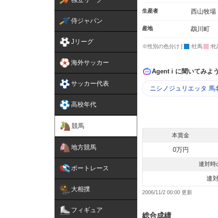
生産者
西山牧場
侍ジャパン
産地
鵡川町
Jリーグ
※性別の色分け [
:牡馬
:牝
海外サッカー
Agent i に聞いてみよ
サッカー代表
ニシノジュリエッタ 馬
高校年代
競馬
本賞金
地方競馬
0万円
連対時
ボートレース
連
大相撲
2006/11/2 00:00
フィギュア
総合成績