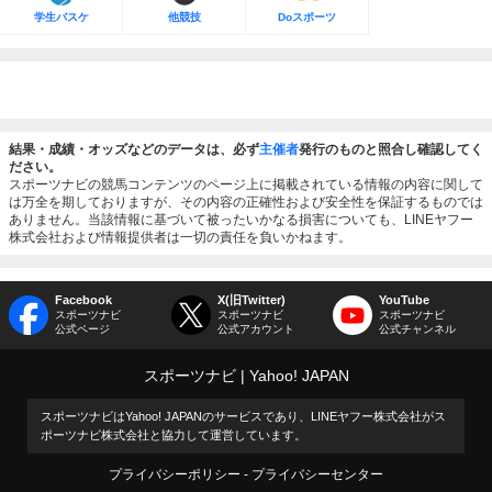
学生バスケ
他競技
Doスポーツ
結果・成績・オッズなどのデータは、必ず
主催者
発行のものと照合し確認してく
ださい。
スポーツナビの競馬コンテンツのページ上に掲載されている情報の内容に関して
は万全を期しておりますが、その内容の正確性および安全性を保証するものでは
ありません。当該情報に基づいて被ったいかなる損害についても、LINEヤフー
株式会社および情報提供者は一切の責任を負いかねます。
Facebook
X(旧Twitter)
YouTube
スポーツナビ
スポーツナビ
スポーツナビ
公式ページ
公式アカウント
公式チャンネル
スポーツナビ
Yahoo! JAPAN
スポーツナビはYahoo! JAPANのサービスであり、LINEヤフー株式会社がス
ポーツナビ株式会社と協力して運営しています。
プライバシーポリシー
プライバシーセンター