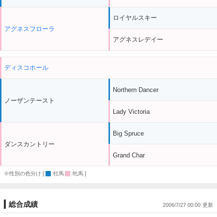
ロイヤルスキー
アグネスフローラ
アグネスレデイー
ディスコホール
Northern Dancer
ノーザンテースト
Lady Victoria
Big Spruce
ダンスカントリー
Grand Char
※性別の色分け [
:牡馬
:牝馬 ]
総合成績
2006/7/27 00:00