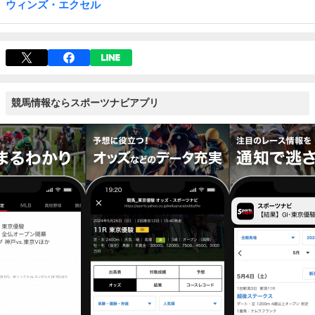
ウィンズ・エクセル
競馬情報ならスポーツナビアプリ