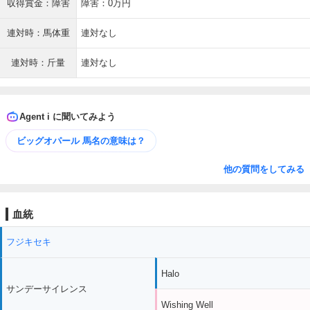
収得賞金：障害
障害：0万円
連対時：馬体重
連対なし
連対時：斤量
連対なし
Agent i に聞いてみよう
ビッグオパール 馬名の意味は？
他の質問をしてみる
血統
フジキセキ
Halo
サンデーサイレンス
Wishing Well