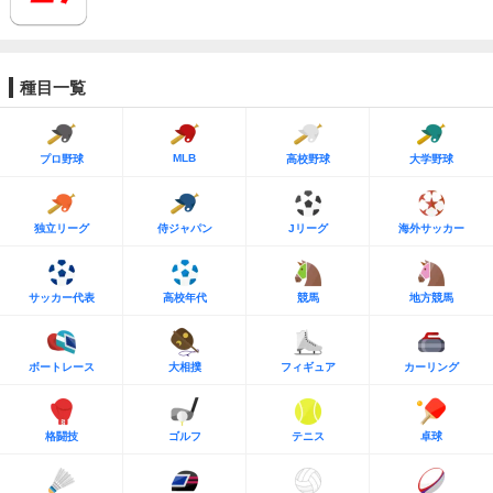
種目一覧
MLB
プロ野球
高校野球
大学野球
独立リーグ
侍ジャパン
Jリーグ
海外サッカー
サッカー代表
高校年代
競馬
地方競馬
ボートレース
大相撲
フィギュア
カーリング
格闘技
ゴルフ
テニス
卓球