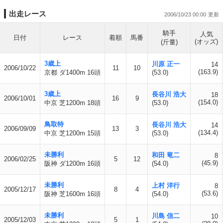
出走レース
2006/10/23 00:00
騎手
人気
日付
レース
着順
馬番
(オッズ)
(斤量)
3歳上
川原 正一
14
2006/10/22
11
10
(163.9)
京都 ダ1400m 16頭
(53.0)
3歳上
長谷川 浩大
18
2006/10/01
16
9
(154.0)
中京 芝1200m 18頭
(53.0)
鳥取特
長谷川 浩大
14
2006/09/09
13
3
(134.4)
中京 芝1200m 15頭
(53.0)
未勝利
和田 竜二
8
2006/02/25
5
12
(45.9)
阪神 ダ1200m 16頭
(54.0)
未勝利
上村 洋行
8
2005/12/17
8
4
(53.6)
阪神 芝1600m 16頭
(54.0)
未勝利
川島 信二
10
2005/12/03
5
1