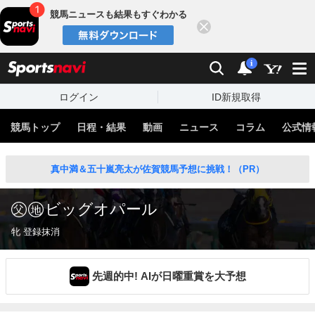
競馬ニュースも結果もすぐわかる
閉じる
スポーツナビ
検索
通知
i
ログイン
ID新規取得
競馬トップ
日程・結果
動画
ニュース
コラム
公式情
真中満＆五十嵐亮太が佐賀競馬予想に挑戦！（PR）
ビッグオパール
牝 登録抹消
先週的中! AIが日曜重賞を大予想