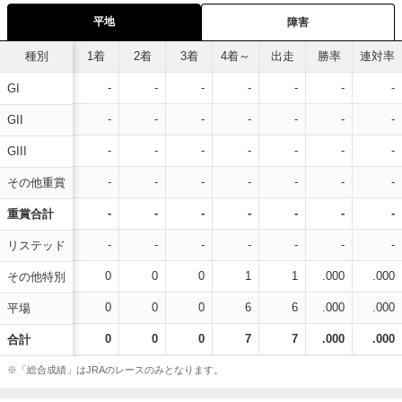
平地
障害
種別
1着
2着
3着
4着～
出走
勝率
連対率
-
-
-
-
-
-
-
GI
-
-
-
-
-
-
-
GII
-
-
-
-
-
-
-
GIII
-
-
-
-
-
-
-
その他重賞
-
-
-
-
-
-
-
重賞合計
-
-
-
-
-
-
-
リステッド
0
0
0
1
1
.000
.000
その他特別
0
0
0
6
6
.000
.000
平場
0
0
0
7
7
.000
.000
合計
※「総合成績」はJRAのレースのみとなります。