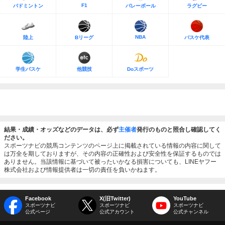
F1
バドミントン
バレーボール
ラグビー
NBA
陸上
Bリーグ
バスケ代表
学生バスケ
他競技
Doスポーツ
結果・成績・オッズなどのデータは、必ず
主催者
発行のものと照合し確認してく
ださい。
スポーツナビの競馬コンテンツのページ上に掲載されている情報の内容に関して
は万全を期しておりますが、その内容の正確性および安全性を保証するものでは
ありません。当該情報に基づいて被ったいかなる損害についても、LINEヤフー
株式会社および情報提供者は一切の責任を負いかねます。
Facebook
X(旧Twitter)
YouTube
スポーツナビ
スポーツナビ
スポーツナビ
公式ページ
公式アカウント
公式チャンネル