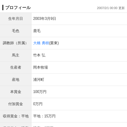
プロフィール
2007/2/1 00:00
生年月日
2003年3月9日
毛色
鹿毛
調教師（所属）
大橋 勇樹
(栗東)
馬主
竹本 弘
生産者
岡本牧場
産地
浦河町
本賞金
100万円
付加賞金
0万円
収得賞金：平地
平地：15万円