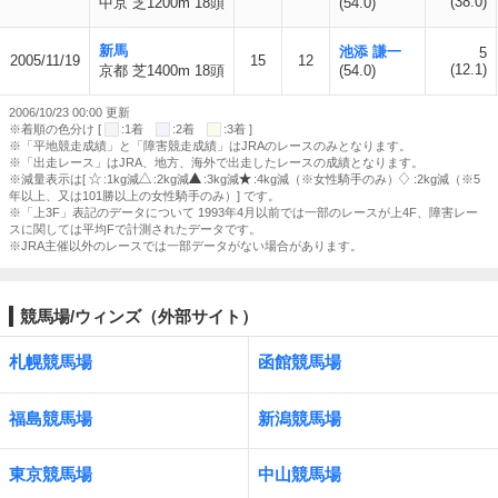
(38.0)
中京 芝1200m 18頭
(54.0)
新馬
池添 謙一
5
2005/11/19
15
12
(12.1)
京都 芝1400m 18頭
(54.0)
2006/10/23 00:00 更新
※着順の色分け [
:1着
:2着
:3着 ]
※「平地競走成績」と「障害競走成績」はJRAのレースのみとなります。
※「出走レース」はJRA、地方、海外で出走したレースの成績となります。
※減量表示は[
:1kg減
:2kg減
:3kg減
:4kg減（※女性騎手のみ）
:2kg減（※5
年以上、又は101勝以上の女性騎手のみ）] です。
※「上3F」表記のデータについて 1993年4月以前では一部のレースが上4F、障害レー
スに関しては平均Fで計測されたデータです。
※JRA主催以外のレースでは一部データがない場合があります。
競馬場/ウィンズ（外部サイト）
札幌競馬場
函館競馬場
福島競馬場
新潟競馬場
東京競馬場
中山競馬場