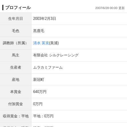
プロフィール
2007/6/28 00:00
生年月日
2003年2月3日
毛色
黒鹿毛
調教師（所属）
清水 英克
(美浦)
馬主
有限会社 シルクレーシング
生産者
ムラカミファーム
産地
新冠町
本賞金
640万円
付加賞金
0万円
収得賞金：平地
平地：0万円