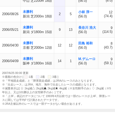
(6.0)
中山 芝2200m 18頭
(56.0)
未勝利
小林 淳一
12
2006/08/26
2
5
(74.4)
新潟 芝2000m 18頭
(56.0)
未勝利
長谷川 浩大
9
2006/05/21
9
13
(114.5)
新潟 ダ1800m 15頭
(56.0)
未勝利
田島 裕和
8
2006/04/30
12
12
(43.7)
京都 芝2000m 12頭
(56.0)
未勝利
M.デムーロ
9
2006/04/09
14
1
(59.1)
阪神 ダ1800m 16頭
(56.0)
2007/6/25 00:00 更新
※着順の色分け [
:1着
:2着
:3着 ]
※「平地競走成績」と「障害競走成績」はJRAのレースのみとなります。
※「出走レース」はJRA、地方、海外で出走したレースの成績となります。
※減量表示は[
:1kg減
:2kg減
:3kg減
:4kg減（※女性騎手のみ）
:2kg減（※5
年以上、又は101勝以上の女性騎手のみ）] です。
※「上3F」表記のデータについて 1993年4月以前では一部のレースが上4F、障害レー
スに関しては平均Fで計測されたデータです。
※JRA主催以外のレースでは一部データがない場合があります。