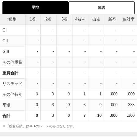
平地
障害
種別
1着
2着
3着
4着～
出走
勝率
連対率
-
-
-
-
-
-
-
GI
-
-
-
-
-
-
-
GII
-
-
-
-
-
-
-
GIII
-
-
-
-
-
-
-
その他重賞
-
-
-
-
-
-
-
重賞合計
-
-
-
-
-
-
-
リステッド
0
0
0
1
1
.000
.000
その他特別
0
3
0
6
9
.000
.333
平場
0
3
0
7
10
.000
.300
合計
※「総合成績」はJRAのレースのみとなります。