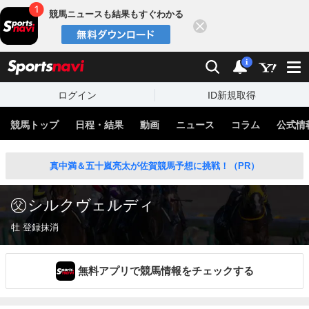
競馬ニュースも結果もすぐわかる
閉じる
スポーツナビ
検索
通知
i
ログイン
ID新規取得
競馬トップ
日程・結果
動画
ニュース
コラム
公式情
真中満＆五十嵐亮太が佐賀競馬予想に挑戦！（PR）
シルクヴェルディ
牡 登録抹消
無料アプリで競馬情報をチェックする