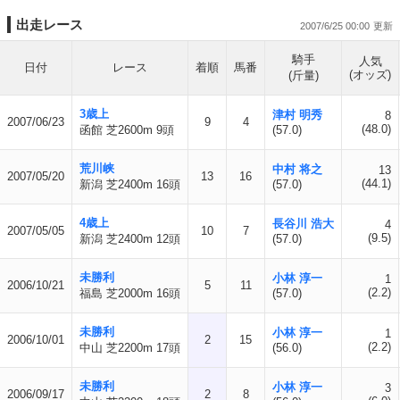
出走レース
2007/6/25 00:00
騎手
人気
日付
レース
着順
馬番
(オッズ)
(斤量)
3歳上
津村 明秀
8
2007/06/23
9
4
(48.0)
函館 芝2600m 9頭
(57.0)
荒川峡
中村 将之
13
2007/05/20
13
16
(44.1)
新潟 芝2400m 16頭
(57.0)
4歳上
長谷川 浩大
4
2007/05/05
10
7
(9.5)
新潟 芝2400m 12頭
(57.0)
未勝利
小林 淳一
1
2006/10/21
5
11
(2.2)
福島 芝2000m 16頭
(57.0)
未勝利
小林 淳一
1
2006/10/01
2
15
(2.2)
中山 芝2200m 17頭
(56.0)
未勝利
小林 淳一
3
2006/09/17
2
8