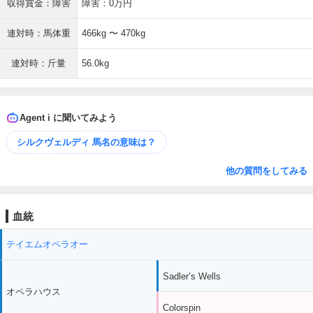
収得賞金：障害
障害：0万円
連対時：馬体重
466kg 〜 470kg
連対時：斤量
56.0kg
Agent i に聞いてみよう
シルクヴェルディ 馬名の意味は？
他の質問をしてみる
血統
テイエムオペラオー
Sadler’s Wells
オペラハウス
Colorspin