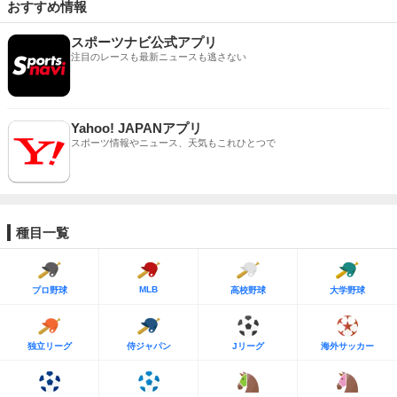
おすすめ情報
スポーツナビ公式アプリ
注目のレースも最新ニュースも逃さない
Yahoo! JAPANアプリ
スポーツ情報やニュース、天気もこれひとつで
種目一覧
MLB
プロ野球
高校野球
大学野球
独立リーグ
侍ジャパン
Jリーグ
海外サッカー