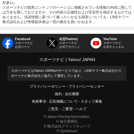
ださい。
スポーツナビの競馬コンテンツのページ上に掲載されている情報の内容に関して
は万全を期しておりますが、その内容の正確性および安全性を保証するものでは
ありません。当該情報に基づいて被ったいかなる損害についても、LINEヤフー
株式会社および情報提供者は一切の責任を負いかねます。
Facebook
X(旧Twitter)
YouTube
スポーツナビ
スポーツナビ
スポーツナビ
公式ページ
公式アカウント
公式チャンネル
スポーツナビ
Yahoo! JAPAN
スポーツナビはYahoo! JAPANのサービスであり、LINEヤフー株式会社がス
ポーツナビ株式会社と協力して運営しています。
プライバシーポリシー
プライバシーセンター
規約
会社概要
免責事項
広告掲載について
スタッフ募集
ご意見・ご要望
ヘルプ
© Japan Racing Association.
© 毎日新聞社
© 株式会社グラッドキューブ
© Sportsnavi