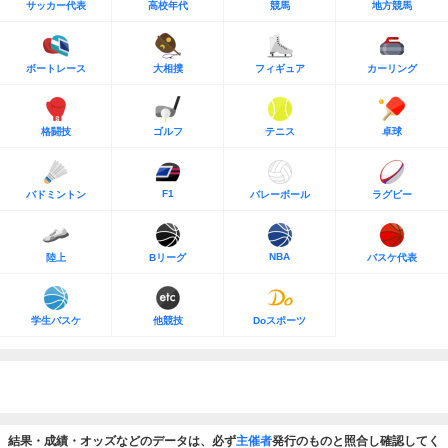
サッカー代表
高校年代
競馬
地方競馬
ボートレース
大相撲
フィギュア
カーリング
格闘技
ゴルフ
テニス
卓球
F1
バドミントン
バレーボール
ラグビー
NBA
陸上
Bリーグ
バスケ代表
学生バスケ
他競技
Doスポーツ
結果・成績・オッズなどのデータは、必ず
主催者
発行のものと照合し確認してく