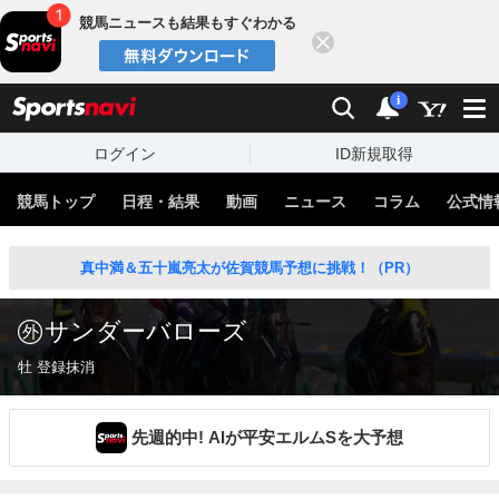
競馬ニュースも結果もすぐわかる
閉じる
スポーツナビ
検索
通知
i
ログイン
ID新規取得
競馬トップ
日程・結果
動画
ニュース
コラム
公式情
真中満＆五十嵐亮太が佐賀競馬予想に挑戦！（PR）
サンダーバローズ
牡 登録抹消
先週的中! AIが平安エルムSを大予想