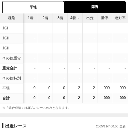
障害
平地
種別
1着
2着
3着
4着～
出走
勝率
連対率
-
-
-
-
-
-
-
JGI
-
-
-
-
-
-
-
JGII
-
-
-
-
-
-
-
JGIII
-
-
-
-
-
-
-
その他重賞
-
-
-
-
-
-
-
重賞合計
-
-
-
-
-
-
-
その他特別
0
0
0
2
2
.000
.000
平場
0
0
0
2
2
.000
.000
合計
※「総合成績」はJRAのレースのみとなります。
出走レース
2005/11/7 00:00