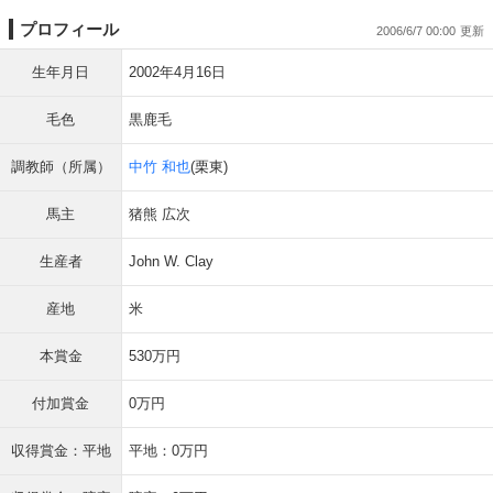
プロフィール
2006/6/7 00:00
生年月日
2002年4月16日
毛色
黒鹿毛
調教師（所属）
中竹 和也
(栗東)
馬主
猪熊 広次
生産者
John W. Clay
産地
米
本賞金
530万円
付加賞金
0万円
収得賞金：平地
平地：0万円