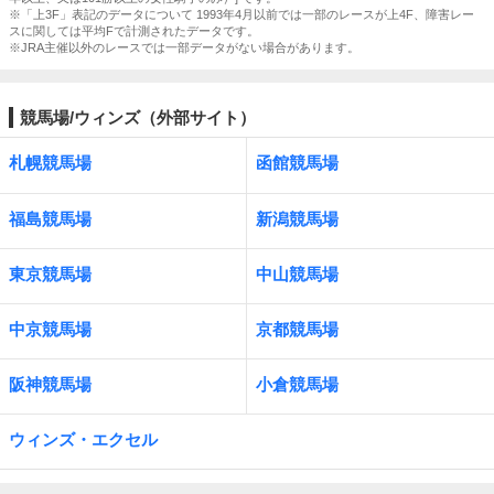
※「上3F」表記のデータについて 1993年4月以前では一部のレースが上4F、障害レー
スに関しては平均Fで計測されたデータです。
※JRA主催以外のレースでは一部データがない場合があります。
競馬場/ウィンズ（外部サイト）
札幌競馬場
函館競馬場
福島競馬場
新潟競馬場
東京競馬場
中山競馬場
中京競馬場
京都競馬場
阪神競馬場
小倉競馬場
ウィンズ・エクセル