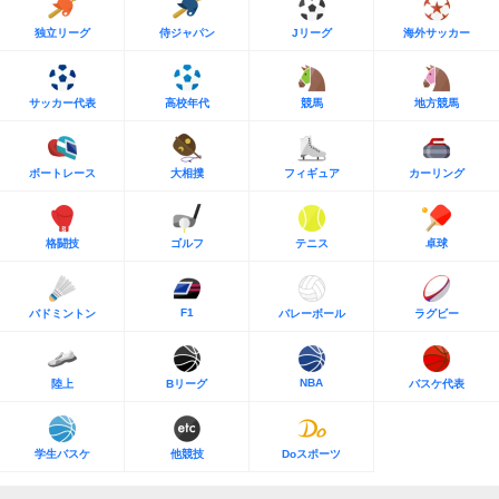
独立リーグ
侍ジャパン
Jリーグ
海外サッカー
サッカー代表
高校年代
競馬
地方競馬
ボートレース
大相撲
フィギュア
カーリング
格闘技
ゴルフ
テニス
卓球
F1
バドミントン
バレーボール
ラグビー
NBA
陸上
Bリーグ
バスケ代表
学生バスケ
他競技
Doスポーツ