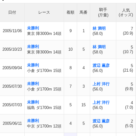
騎手
人気
日付
レース
着順
馬番
(オッズ)
(斤量)
未勝利
林 満明
7
2005/11/06
9
1
(20.9)
東京 障3000m 14頭
(58.0)
未勝利
林 満明
5
2005/10/23
10
5
(10.7)
東京 障3000m 14頭
(58.0)
未勝利
渡辺 薫彦
5
2005/09/04
8
4
(21.6)
小倉 ダ1700m 15頭
(56.0)
未勝利
上村 洋行
5
2005/07/30
7
3
(9.8)
小倉 ダ1700m 15頭
(56.0)
未勝利
上村 洋行
4
2005/07/03
5
15
(7.0)
福島 ダ1700m 15頭
(56.0)
未勝利
渡辺 薫彦
2
2005/06/11
4
5
(5.0)
中京 ダ1700m 12頭
(56.0)