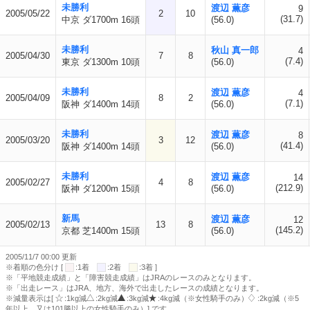
未勝利
渡辺 薫彦
9
2005/05/22
2
10
(31.7)
中京 ダ1700m 16頭
(56.0)
未勝利
秋山 真一郎
4
2005/04/30
7
8
(7.4)
東京 ダ1300m 10頭
(56.0)
未勝利
渡辺 薫彦
4
2005/04/09
8
2
(7.1)
阪神 ダ1400m 14頭
(56.0)
未勝利
渡辺 薫彦
8
2005/03/20
3
12
(41.4)
阪神 ダ1400m 14頭
(56.0)
未勝利
渡辺 薫彦
14
2005/02/27
4
8
(212.9)
阪神 ダ1200m 15頭
(56.0)
新馬
渡辺 薫彦
12
2005/02/13
13
8
(145.2)
京都 芝1400m 15頭
(56.0)
2005/11/7 00:00 更新
※着順の色分け [
:1着
:2着
:3着 ]
※「平地競走成績」と「障害競走成績」はJRAのレースのみとなります。
※「出走レース」はJRA、地方、海外で出走したレースの成績となります。
※減量表示は[
:1kg減
:2kg減
:3kg減
:4kg減（※女性騎手のみ）
:2kg減（※5
年以上、又は101勝以上の女性騎手のみ）] です。