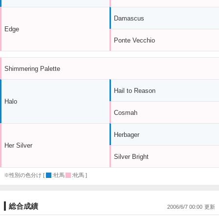
Damascus
Edge
Ponte Vecchio
Shimmering Palette
Hail to Reason
Halo
Cosmah
Herbager
Her Silver
Silver Bright
※性別の色分け [
:牡馬
:牝馬 ]
総合成績
2006/6/7 00:00