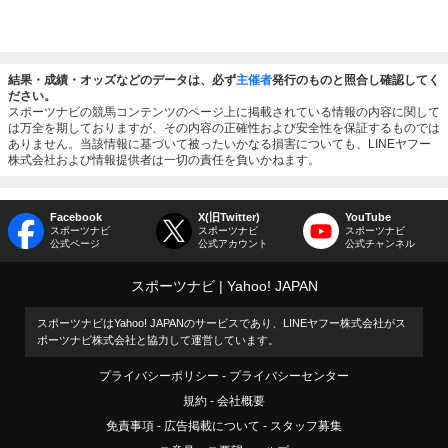
結果・成績・オッズなどのデータは、必ず
主催者
発行のものと照合し確認してく
ださい。
スポーツナビの競馬コンテンツのページ上に掲載されている情報の内容に関して
は万全を期しておりますが、その内容の正確性および安全性を保証するものでは
ありません。当該情報に基づいて被ったいかなる損害についても、LINEヤフー
株式会社および情報提供者は一切の責任を負いかねます。
Facebook
X(旧Twitter)
YouTube
スポーツナビ
スポーツナビ
スポーツナビ
公式ページ
公式アカウント
公式チャンネル
スポーツナビ
Yahoo! JAPAN
スポーツナビはYahoo! JAPANのサービスであり、LINEヤフー株式会社がス
ポーツナビ株式会社と協力して運営しています。
プライバシーポリシー
プライバシーセンター
規約
会社概要
免責事項
広告掲載について
スタッフ募集