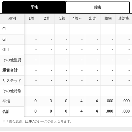
平地
障害
種別
1着
2着
3着
4着～
出走
勝率
連対率
-
-
-
-
-
-
-
GI
-
-
-
-
-
-
-
GII
-
-
-
-
-
-
-
GIII
-
-
-
-
-
-
-
その他重賞
-
-
-
-
-
-
-
重賞合計
-
-
-
-
-
-
-
リステッド
-
-
-
-
-
-
-
その他特別
0
0
0
4
4
.000
.000
平場
0
0
0
4
4
.000
.000
合計
※「総合成績」はJRAのレースのみとなります。