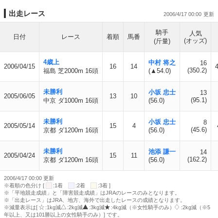
出走レース
2006/4/17 00:00
騎手
人気
日付
レース
着順
馬番
(オッズ)
(斤量)
4歳上
中村 将之
16
2006/04/15
16
14
(350.2)
福島 芝2000m 16頭
(▲54.0)
未勝利
小坂 忠士
13
2005/06/05
13
10
(95.1)
中京 ダ1000m 16頭
(56.0)
未勝利
小坂 忠士
8
2005/05/14
15
4
(45.6)
京都 ダ1200m 16頭
(56.0)
未勝利
池添 謙一
14
2005/04/24
15
11
(162.2)
京都 ダ1200m 16頭
(56.0)
2006/4/17 00:00 更新
※着順の色分け [
:1着
:2着
:3着 ]
※「平地競走成績」と「障害競走成績」はJRAのレースのみとなります。
※「出走レース」はJRA、地方、海外で出走したレースの成績となります。
※減量表示は[
:1kg減
:2kg減
:3kg減
:4kg減（※女性騎手のみ）
:2kg減（※5
年以上、又は101勝以上の女性騎手のみ）] です。