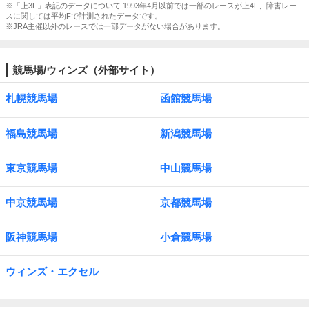
※「上3F」表記のデータについて 1993年4月以前では一部のレースが上4F、障害レー
スに関しては平均Fで計測されたデータです。
※JRA主催以外のレースでは一部データがない場合があります。
競馬場/ウィンズ（外部サイト）
札幌競馬場
函館競馬場
福島競馬場
新潟競馬場
東京競馬場
中山競馬場
中京競馬場
京都競馬場
阪神競馬場
小倉競馬場
ウィンズ・エクセル