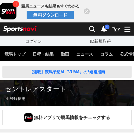
競馬ニュースも結果もすぐわかる
閉じる
スポーツナビ
検索
通知
i
ログイン
ID新規取得
競馬トップ
日程・結果
動画
ニュース
コラム
公式情
【連載】競馬予想AI『VUMA』の3連複指南
セントレアスタート
牡 登録抹消
無料アプリで競馬情報をチェックする