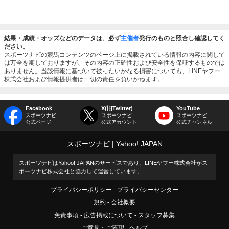
結果・成績・オッズなどのデータは、必ず
主催者
発行のものと照合し確認してく
ださい。
スポーツナビの競馬コンテンツのページ上に掲載されている情報の内容に関して
は万全を期しておりますが、その内容の正確性および安全性を保証するものでは
ありません。当該情報に基づいて被ったいかなる損害についても、LINEヤフー
株式会社および情報提供者は一切の責任を負いかねます。
Facebook
X(旧Twitter)
YouTube
スポーツナビ
スポーツナビ
スポーツナビ
公式ページ
公式アカウント
公式チャンネル
スポーツナビ
Yahoo! JAPAN
スポーツナビはYahoo! JAPANのサービスであり、LINEヤフー株式会社がス
ポーツナビ株式会社と協力して運営しています。
プライバシーポリシー
プライバシーセンター
規約
会社概要
免責事項
広告掲載について
スタッフ募集
ご意見・ご要望
ヘルプ