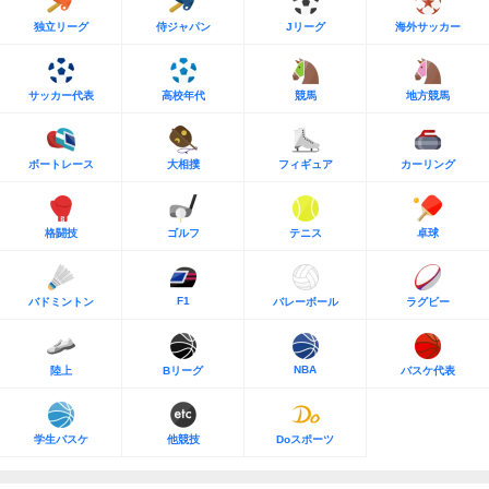
独立リーグ
侍ジャパン
Jリーグ
海外サッカー
サッカー代表
高校年代
競馬
地方競馬
ボートレース
大相撲
フィギュア
カーリング
格闘技
ゴルフ
テニス
卓球
F1
バドミントン
バレーボール
ラグビー
NBA
陸上
Bリーグ
バスケ代表
学生バスケ
他競技
Doスポーツ