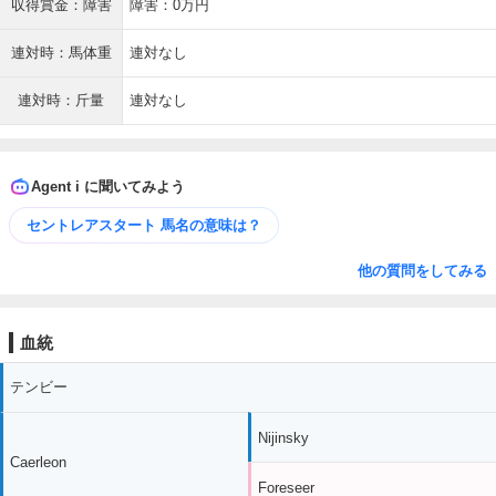
収得賞金：障害
障害：0万円
連対時：馬体重
連対なし
連対時：斤量
連対なし
Agent i に聞いてみよう
セントレアスタート 馬名の意味は？
他の質問をしてみる
血統
テンビー
Nijinsky
Caerleon
Foreseer