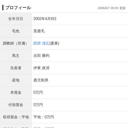
プロフィール
2006/6/7 00:00
生年月日
2002年4月8日
毛色
黒鹿毛
調教師（所属）
田所 清広
(栗東)
馬主
吉田 勝利
生産者
伊東 政清
産地
鹿児島県
本賞金
0万円
付加賞金
0万円
収得賞金：平地
平地：0万円