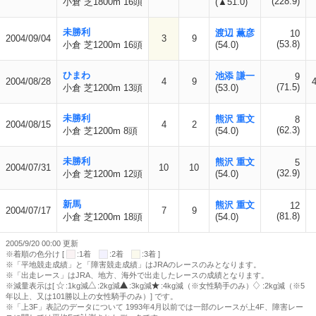
(228.9)
小倉 芝1800m 16頭
(▲51.0)
未勝利
渡辺 薫彦
10
2004/09/04
3
9
(53.8)
小倉 芝1200m 16頭
(54.0)
ひまわ
池添 謙一
9
2004/08/28
4
9
(71.5)
小倉 芝1200m 13頭
(53.0)
未勝利
熊沢 重文
8
2004/08/15
4
2
(62.3)
小倉 芝1200m 8頭
(54.0)
未勝利
熊沢 重文
5
2004/07/31
10
10
(32.9)
小倉 芝1200m 12頭
(54.0)
新馬
熊沢 重文
12
2004/07/17
7
9
(81.8)
小倉 芝1200m 18頭
(54.0)
2005/9/20 00:00 更新
※着順の色分け [
:1着
:2着
:3着 ]
※「平地競走成績」と「障害競走成績」はJRAのレースのみとなります。
※「出走レース」はJRA、地方、海外で出走したレースの成績となります。
※減量表示は[
:1kg減
:2kg減
:3kg減
:4kg減（※女性騎手のみ）
:2kg減（※5
年以上、又は101勝以上の女性騎手のみ）] です。
※「上3F」表記のデータについて 1993年4月以前では一部のレースが上4F、障害レー