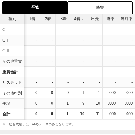
平地
障害
種別
1着
2着
3着
4着～
出走
勝率
連対率
-
-
-
-
-
-
-
GI
-
-
-
-
-
-
-
GII
-
-
-
-
-
-
-
GIII
-
-
-
-
-
-
-
その他重賞
-
-
-
-
-
-
-
重賞合計
-
-
-
-
-
-
-
リステッド
0
0
0
1
1
.000
.000
その他特別
0
0
1
9
10
.000
.000
平場
0
0
1
10
11
.000
.000
合計
※「総合成績」はJRAのレースのみとなります。