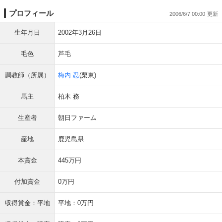
プロフィール
2006/6/7 00:00
生年月日
2002年3月26日
毛色
芦毛
調教師（所属）
梅内 忍
(栗東)
馬主
柏木 務
生産者
朝日ファーム
産地
鹿児島県
本賞金
445万円
付加賞金
0万円
収得賞金：平地
平地：0万円