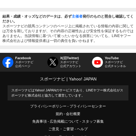
結果・成績・オッズなどのデータは、必ず
主催者
発行のものと照合し確認してく
ださい。
スポーツナビの競馬コンテンツのページ上に掲載されている情報の内容に関して
は万全を期しておりますが、その内容の正確性および安全性を保証するものでは
ありません。当該情報に基づいて被ったいかなる損害についても、LINEヤフー
株式会社および情報提供者は一切の責任を負いかねます。
Facebook
X(旧Twitter)
YouTube
スポーツナビ
スポーツナビ
スポーツナビ
公式ページ
公式アカウント
公式チャンネル
スポーツナビ
Yahoo! JAPAN
スポーツナビはYahoo! JAPANのサービスであり、LINEヤフー株式会社がス
ポーツナビ株式会社と協力して運営しています。
プライバシーポリシー
プライバシーセンター
規約
会社概要
免責事項
広告掲載について
スタッフ募集
ご意見・ご要望
ヘルプ