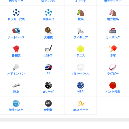
独立リーグ
侍ジャパン
Jリーグ
海外サッカー
サッカー代表
高校年代
競馬
地方競馬
ボートレース
大相撲
フィギュア
カーリング
格闘技
ゴルフ
テニス
卓球
F1
バドミントン
バレーボール
ラグビー
NBA
陸上
Bリーグ
バスケ代表
学生バスケ
他競技
Doスポーツ