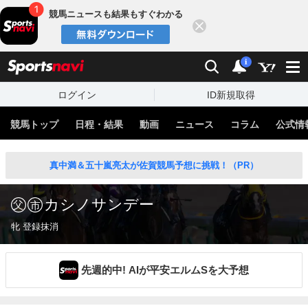
競馬ニュースも結果もすぐわかる
閉じる
スポーツナビ
検索
通知
i
ログイン
ID新規取得
競馬トップ
日程・結果
動画
ニュース
コラム
公式情
真中満＆五十嵐亮太が佐賀競馬予想に挑戦！（PR）
カシノサンデー
牝 登録抹消
先週的中! AIが平安エルムSを大予想