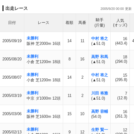
出走レース
2005/9/20 00:00
騎手
人気
日付
レース
着順
馬番
(オッズ)
(斤量)
未勝利
中村 将之
16
2005/09/19
14
11
(443.4)
阪神 芝2000m 16頭
(▲51.0)
未勝利
高野 和馬
18
2005/08/20
8
16
(294.0)
小倉 芝1200m 18頭
(▲51.0)
未勝利
中村 将之
15
2005/08/07
14
2
(295.8)
小倉 芝1200m 18頭
(▲51.0)
未勝利
川田 将雅
7
2005/03/19
11
2
(12.8)
中京 ダ1000m 12頭
(▲51.0)
未勝利
高野 容輔
16
2005/03/06
15
10
(261.3)
阪神 芝1600m 16頭
(54.0)
未勝利
生野 賢一
12
2005/02/13
9
12