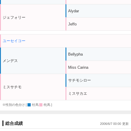
Alydar
ジェフォリー
Jeffo
ユーセイコー
Bellypha
メンデス
Miss Carina
サチモシロー
ミスサチモ
ミスサカエ
※性別の色分け [
:牡馬
:牝馬 ]
総合成績
2006/6/7 00:00