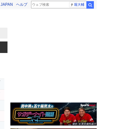
! JAPAN
ヘルプ
堀大輔
検索
ダ
サ
ー