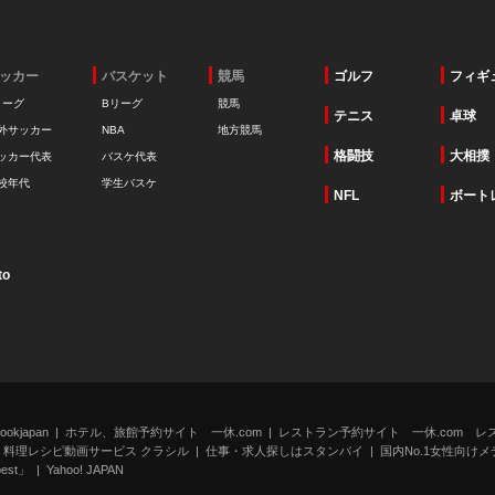
ッカー
バスケット
競馬
ゴルフ
フィギ
リーグ
Bリーグ
競馬
テニス
卓球
外サッカー
NBA
地方競馬
格闘技
大相撲
ッカー代表
バスケ代表
校年代
学生バスケ
NFL
ボート
to
kjapan
ホテル、旅館予約サイト 一休.com
レストラン予約サイト 一休.com レ
料理レシピ動画サービス クラシル
仕事・求人探しはスタンバイ
国内No.1女性向けメデ
st」
Yahoo! JAPAN