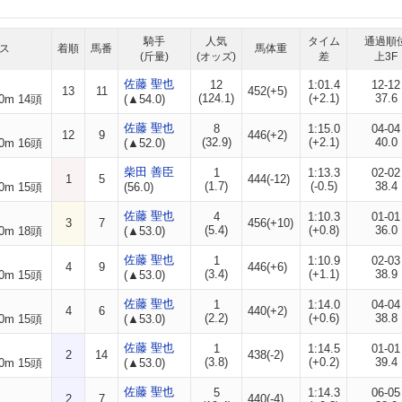
騎手
人気
タイム
通過順
ス
着順
馬番
馬体重
(斤量)
(オッズ)
差
上3F
佐藤 聖也
12
1:01.4
12-12
13
11
452(+5)
(124.1)
(+2.1)
37.6
0m 14頭
(▲54.0)
佐藤 聖也
8
1:15.0
04-04
12
9
446(+2)
(32.9)
(+2.1)
40.0
0m 16頭
(▲52.0)
柴田 善臣
1
1:13.3
02-02
1
5
444(-12)
(1.7)
(-0.5)
38.4
0m 15頭
(56.0)
佐藤 聖也
4
1:10.3
01-01
3
7
456(+10)
(5.4)
(+0.8)
36.0
0m 18頭
(▲53.0)
佐藤 聖也
1
1:10.9
02-03
4
9
446(+6)
(3.4)
(+1.1)
38.9
0m 15頭
(▲53.0)
佐藤 聖也
1
1:14.0
04-04
4
6
440(+2)
(2.2)
(+0.6)
38.8
0m 15頭
(▲53.0)
佐藤 聖也
1
1:14.5
01-01
2
14
438(-2)
(3.8)
(+0.2)
39.4
0m 15頭
(▲53.0)
佐藤 聖也
5
1:14.3
06-05
2
7
440(-4)