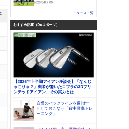
2026/8/8 7:00
ニュース一覧
位
おすすめ記事（Doスポーツ）
【2026年上半期アイアン座談会】「なんじ
ゃこりゃ？」識者が驚いたコブラの3Dプリ
ンテッドアイアン、その実力とは
自慢のバックラインを目指す！
HIITでおこなう「背中徹底トレ
ーニング」