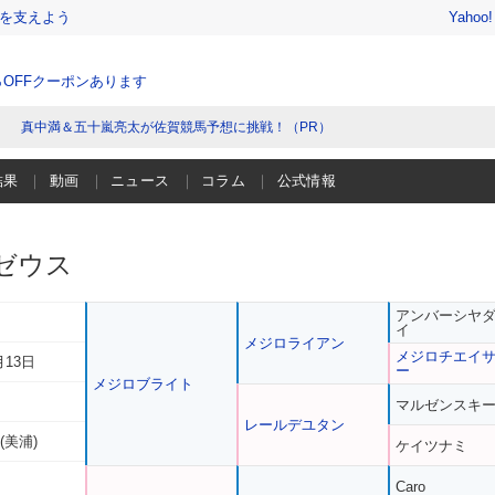
を支えよう
Yahoo
％OFFクーポンあります
真中満＆五十嵐亮太が佐賀競馬予想に挑戦！（PR）
結果
動画
ニュース
コラム
公式情報
ゼウス
アンバーシヤ
イ
メジロライアン
メジロチエイ
月13日
ー
メジロブライト
マルゼンスキ
レールデユタン
(美浦)
ケイツナミ
Caro