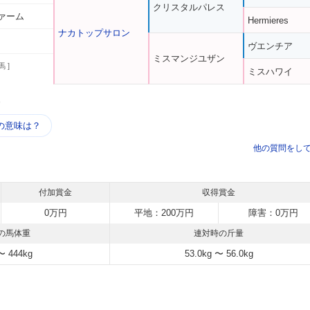
クリスタルパレス
ァーム
Hermieres
ナカトップサロン
ヴエンチア
ミスマンジユザン
馬 ]
ミスハワイ
う
の意味は？
他の質問をし
付加賞金
収得賞金
0万円
平地：200万円
障害：0万円
の馬体重
連対時の斤量
〜 444kg
53.0kg 〜 56.0kg