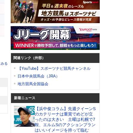
関連リンク（外部）
てみる
【YouTube】スポーツナビ競馬チャンネル
日本中央競馬会（JRA）
地方競馬全国協会
新着ニュース
【浜中俊コラム】先週クイーンS
のカテリーナは重賞でめどが立
ったのは大きい 土曜は札幌で7
鞍、エルムSのアクションプラン
はいいイメージを持って臨む