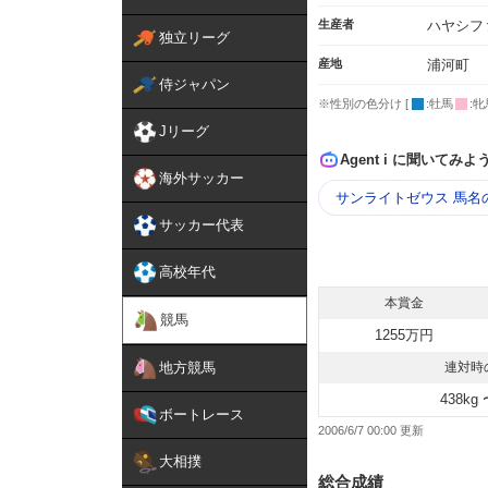
生産者
ハヤシフ
独立リーグ
産地
浦河町
侍ジャパン
※性別の色分け [
:牡馬
:牝
Jリーグ
Agent i に聞いてみよ
海外サッカー
サンライトゼウス 馬名
サッカー代表
高校年代
本賞金
競馬
1255万円
地方競馬
連対時
438kg 
ボートレース
2006/6/7 00:00
大相撲
総合成績