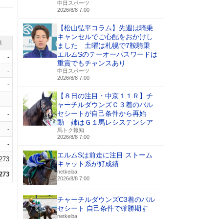
中日スポーツ
2026/8/8 7:00
【松山弘平コラム】先週は騎乗
キャンセルでご心配をおかけし
率
ました 土曜は札幌で7鞍騎乗
エルムSのテーオーパスワードは
-
重賞でもチャンスあり
-
中日スポーツ
2026/8/8 7:00
-
【８日の注目・中京１１Ｒ】チ
-
ャーチルダウンズＣ３着のバル
セシートが自己条件から再始
-
動 姉はＧ１馬レシステンシア
-
馬トク報知
2026/8/8 7:00
-
エルムSは前走に注目 ストーム
.273
キャット系が好成績
netkeiba
.273
2026/8/8 7:00
チャーチルダウンズC3着のバル
セシート 自己条件で確勝期す
netkeiba