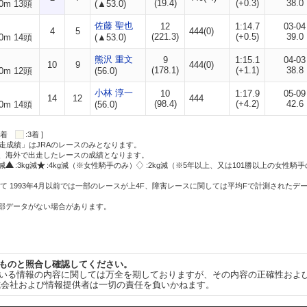
(19.4)
(+0.3)
38.0
0m 13頭
(▲53.0)
佐藤 聖也
12
1:14.7
03-04
4
5
444(0)
(221.3)
(+0.5)
39.0
0m 14頭
(▲53.0)
熊沢 重文
9
1:15.1
04-03
10
9
444(0)
(178.1)
(+1.1)
38.8
0m 12頭
(56.0)
小林 淳一
10
1:17.9
05-09
14
12
444
(98.4)
(+4.2)
42.6
0m 14頭
(56.0)
:2着
:3着 ]
走成績」はJRAのレースのみとなります。
方、海外で出走したレースの成績となります。
g減
:3kg減
:4kg減（※女性騎手のみ）
:2kg減（※5年以上、又は101勝以上の女性騎手
て 1993年4月以前では一部のレースが上4F、障害レースに関しては平均Fで計測されたデ
一部データがない場合があります。
ものと照合し確認してください。
いる情報の内容に関しては万全を期しておりますが、その内容の正確性およ
式会社および情報提供者は一切の責任を負いかねます。