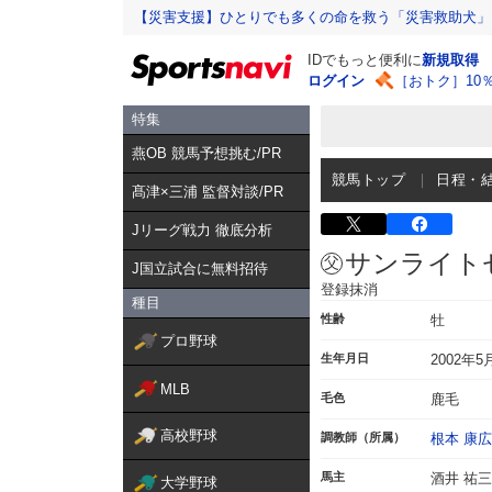
【災害支援】ひとりでも多くの命を救う「災害救助犬」
IDでもっと便利に
新規取得
ログイン
［おトク］10
特集
燕OB 競馬予想挑む/PR
競馬トップ
日程・
髙津×三浦 監督対談/PR
Jリーグ戦力 徹底分析
サンライト
J国立試合に無料招待
登録抹消
種目
性齢
牡
プロ野球
生年月日
2002年5
MLB
毛色
鹿毛
高校野球
調教師（所属）
根本 康広
馬主
酒井 祐三
大学野球