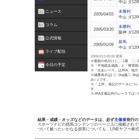
中山 ダ120
ニュース
未勝利
2005/04/03
中山 ダ120
コラム
未勝利
2005/03/20
阪神 ダ120
公式情報
新馬
2005/01/09
中山 ダ120
ライブ配信
2006/2/13 00:00 更新
※着順の色分け [
:1着
今日の予定
※「平地競走成績」と「障害競
※「出走レース」はJRA、地
※減量表示は[
:1kg減
:2k
み）] です。
※「上3F」表記のデータについ
す。
※JRA主催以外のレースでは
結果・成績・オッズなどのデータは、必ず
主催者
発行の
スポーツナビの競馬コンテンツのページ上に掲載されて
づいて被ったいかなる損害についても、LINEヤフー株