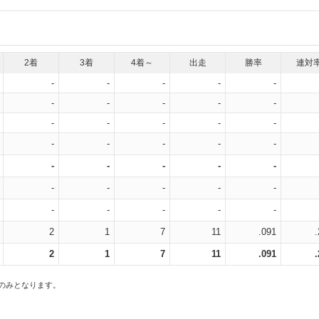
2着
3着
4着～
出走
勝率
連対
-
-
-
-
-
-
-
-
-
-
-
-
-
-
-
-
-
-
-
-
-
-
-
-
-
-
-
-
-
-
-
-
-
-
-
2
1
7
11
.091
2
1
7
11
.091
スのみとなります。