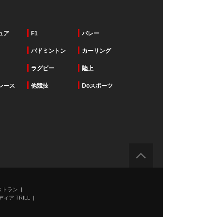
ュア
F1
バレー
バドミントン
カーリング
ラグビー
陸上
レース
他競技
Doスポーツ
ストラン
ィア TRILL