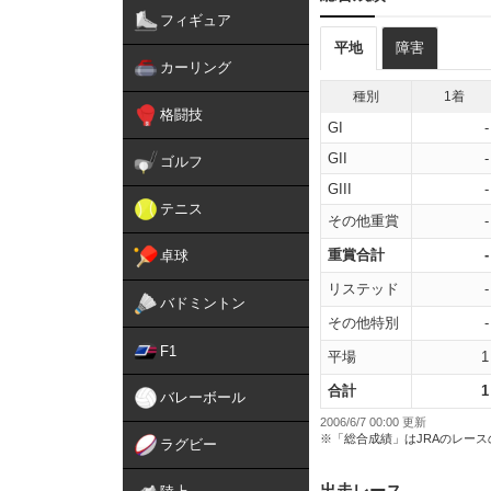
フィギュア
平地
障害
カーリング
種別
1着
格闘技
GI
-
GII
-
ゴルフ
GIII
-
テニス
その他重賞
-
重賞合計
-
卓球
リステッド
-
バドミントン
その他特別
-
F1
平場
1
合計
1
バレーボール
2006/6/7 00:00 更新
※「総合成績」はJRAのレー
ラグビー
出走レース