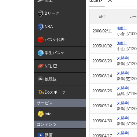
陸上
Bリーグ
日付
レー
NBA
4歳上
2006/02/11
小倉 ダ100
バスケ代表
3歳上
2005/10/02
中山 ダ120
学生バスケ
未勝利
2005/08/20
新潟 ダ120
NFL
未勝利
2005/08/14
新潟 芝120
他競技
未勝利
2005/06/26
Doスポーツ
福島 ダ115
サービス
未勝利
2005/05/14
新潟 ダ120
toto
未勝利
2005/04/30
新潟 ダ120
コンテンツ
未勝利
動画
2005/04/17