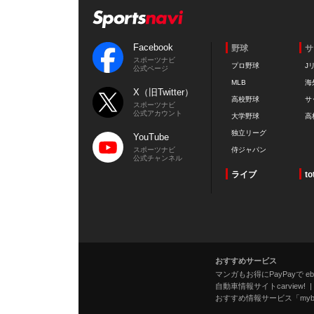
Facebook
野球
サ
スポーツナビ
プロ野球
J
公式ページ
MLB
海
X（旧Twitter）
高校野球
サ
スポーツナビ
公式アカウント
大学野球
高
独立リーグ
YouTube
スポーツナビ
侍ジャパン
公式チャンネル
ライブ
to
おすすめサービス
マンガもお得にPayPayで eboo
自動車情報サイトcarview!
おすすめ情報サービス「mybe