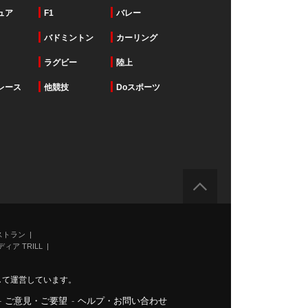
ュア
F1
バレー
バドミントン
カーリング
ラグビー
陸上
レース
他競技
Doスポーツ
ストラン
ィア TRILL
力して運営しています。
-
ご意見・ご要望
-
ヘルプ・お問い合わせ