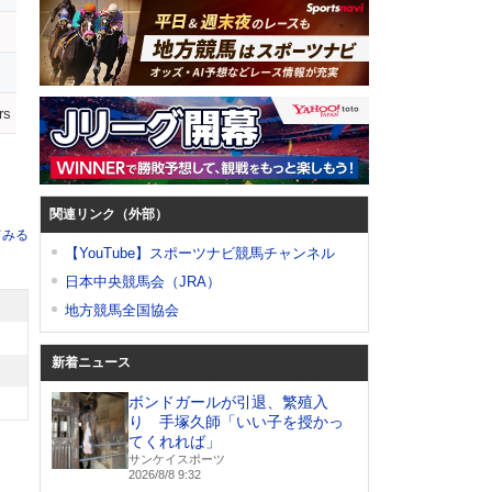
rs
関連リンク（外部）
てみる
【YouTube】スポーツナビ競馬チャンネル
日本中央競馬会（JRA）
地方競馬全国協会
新着ニュース
ボンドガールが引退、繁殖入
り 手塚久師「いい子を授かっ
てくれれば」
サンケイスポーツ
2026/8/8 9:32