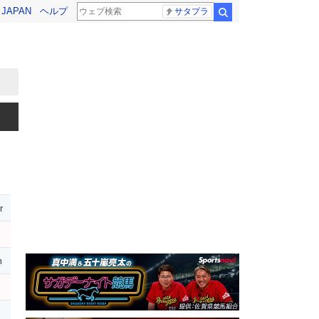
! JAPAN
ヘルプ
サタプラ
検索
r
m