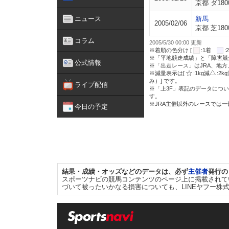
京都 ダ180
ニュース
新馬
2005/02/06
京都 芝180
コラム
2005/5/30 00:00 更新
※着順の色分け [
:1着
※「平地競走成績」と「障害競
公式情報
※「出走レース」はJRA、地
※減量表示は[
:1kg減
:2k
み）] です。
ライブ配信
※「上3F」表記のデータについ
す。
※JRA主催以外のレースでは
今日の予定
結果・成績・オッズなどのデータは、必ず
主催者
発行の
スポーツナビの競馬コンテンツのページ上に掲載されて
づいて被ったいかなる損害についても、LINEヤフー株