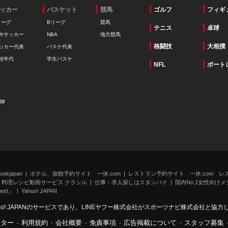
ッカー
バスケット
競馬
ゴルフ
フィギ
リーグ
Bリーグ
競馬
テニス
卓球
外サッカー
NBA
地方競馬
格闘技
大相撲
ッカー代表
バスケ代表
校年代
学生バスケ
NFL
ボート
to
kjapan
ホテル、旅館予約サイト 一休.com
レストラン予約サイト 一休.com レ
料理レシピ動画サービス クラシル
仕事・求人探しはスタンバイ
国内No.1女性向けメデ
st」
Yahoo! JAPAN
oo! JAPANのサービスであり、LINEヤフー株式会社がスポーツナビ株式会社と協
ンター
-
利用規約
-
会社概要
-
免責事項
-
広告掲載について
-
スタッフ募集