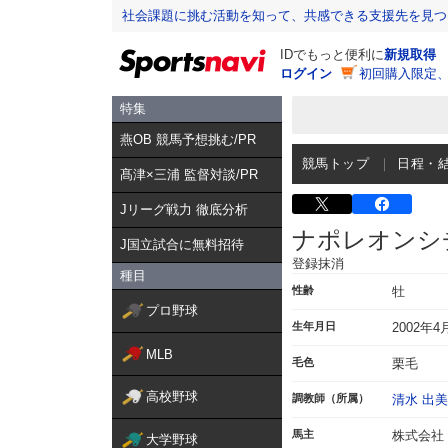
社会課題に挑む活動を知って、共感できる支援先を見つ
IDでもっと便利に
新規取得
ログイン
初回購入限定
特集
燕OB 競馬予想挑む/PR
競馬トップ
日程・
髙津×三浦 監督対談/PR
Jリーグ戦力 徹底分析
ナポレオンシ
J国立試合に無料招待
登録抹消
種目
性齢
牡
プロ野球
生年月日
2002年4
MLB
毛色
栗毛
高校野球
調教師（所属）
清水 出美
馬主
株式会社
大学野球