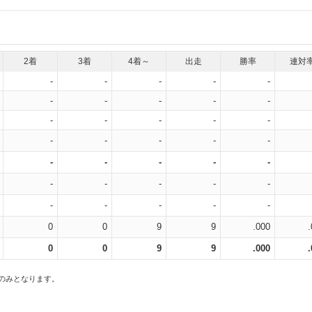
2着
3着
4着～
出走
勝率
連対
-
-
-
-
-
-
-
-
-
-
-
-
-
-
-
-
-
-
-
-
-
-
-
-
-
-
-
-
-
-
-
-
-
-
-
0
0
9
9
.000
0
0
9
9
.000
スのみとなります。