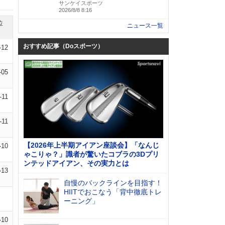
サンケイスポーツ
2026/8/8 8:16
位
ニュース一覧
おすすめ記事（Doスポーツ）
-12
-05
-11
-11
【2026年上半期アイアン座談会】「なんじ
-10
ゃこりゃ？」識者が驚いたコブラの3Dプリ
ンテッドアイアン、その実力とは
-13
自慢のバックラインを目指す！
HIITでおこなう「背中徹底トレ
ーニング」
-10