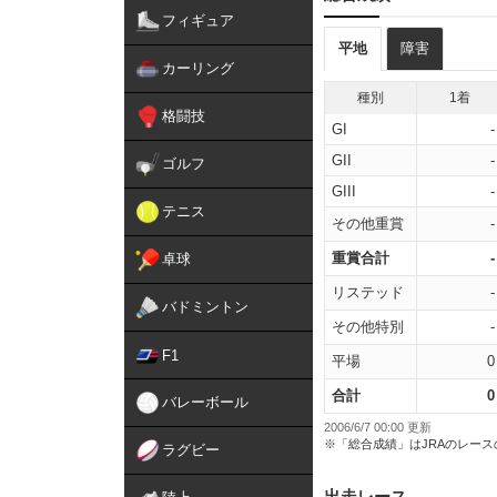
フィギュア
平地
障害
カーリング
種別
1着
格闘技
GI
-
GII
-
ゴルフ
GIII
-
テニス
その他重賞
-
重賞合計
-
卓球
リステッド
-
バドミントン
その他特別
-
F1
平場
0
合計
0
バレーボール
2006/6/7 00:00 更新
※「総合成績」はJRAのレー
ラグビー
出走レース