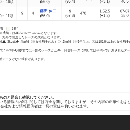
(95.4)
(+3.1)
40.5
0m 16頭
(56.0)
藤田 伸二
9
1:52.5
07-07
9
4
478
(67.8)
(+1.2)
35.0
0m 11頭
(56.0)
:2着
:3着 ]
走成績」はJRAのレースのみとなります。
方、海外で出走したレースの成績となります。
g減
:3kg減
:4kg減（※女性騎手のみ）
:2kg減（※5年以上、又は101勝以上の女性騎手
て 1993年4月以前では一部のレースが上4F、障害レースに関しては平均Fで計測されたデ
一部データがない場合があります。
ものと照合し確認してください。
いる情報の内容に関しては万全を期しておりますが、その内容の正確性およ
式会社および情報提供者は一切の責任を負いかねます。