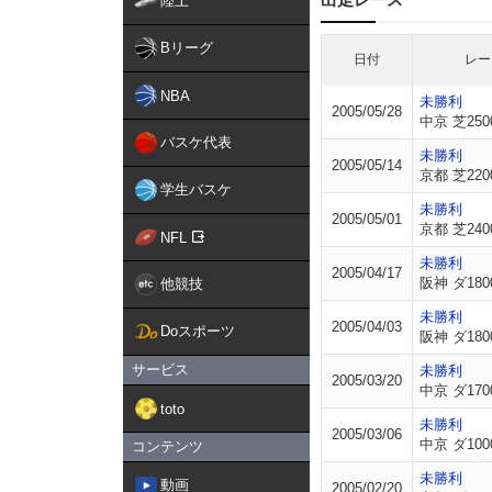
陸上
Bリーグ
日付
レー
NBA
未勝利
2005/05/28
中京 芝250
バスケ代表
未勝利
2005/05/14
京都 芝220
学生バスケ
未勝利
2005/05/01
京都 芝240
NFL
未勝利
2005/04/17
阪神 ダ180
他競技
未勝利
2005/04/03
Doスポーツ
阪神 ダ180
サービス
未勝利
2005/03/20
中京 ダ170
toto
未勝利
2005/03/06
中京 ダ100
コンテンツ
未勝利
動画
2005/02/20