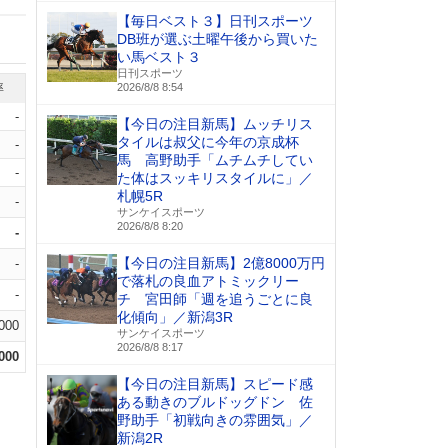
【毎日ベスト３】日刊スポーツ
DB班が選ぶ土曜午後から買いた
い馬ベスト３
日刊スポーツ
率
2026/8/8 8:54
-
【今日の注目新馬】ムッチリス
タイルは叔父に今年の京成杯
-
馬 高野助手「ムチムチしてい
-
た体はスッキリスタイルに」／
札幌5R
-
サンケイスポーツ
2026/8/8 8:20
-
【今日の注目新馬】2億8000万円
-
で落札の良血アトミックリー
-
チ 宮田師「週を追うごとに良
化傾向」／新潟3R
.000
サンケイスポーツ
2026/8/8 8:17
.000
【今日の注目新馬】スピード感
ある動きのブルドッグドン 佐
野助手「初戦向きの雰囲気」／
新潟2R