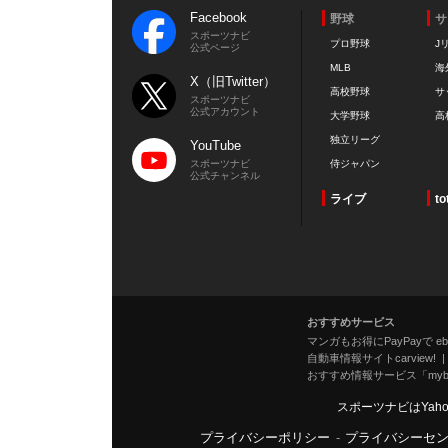
Facebook
野球
サ
スポーツナビ
プロ野球
J
公式ページ
MLB
海
X（旧Twitter）
高校野球
サ
スポーツナビ
公式アカウント
大学野球
高
独立リーグ
YouTube
スポーツナビ
侍ジャパン
公式チャンネル
ライブ
to
おすすめサービス
マンガもお得にPayPayで eboo
自動車情報サイトcarview!
おすすめ情報サービス「mybe
スポーツナビはYah
プライバシーポリシー
-
プライバシーセ