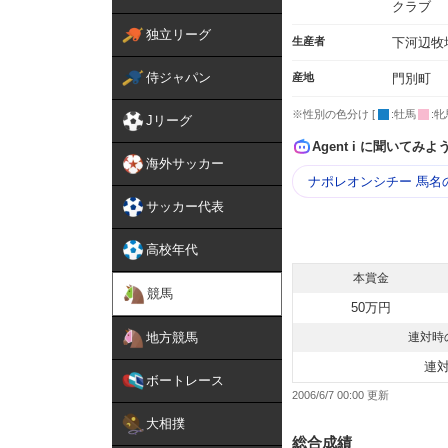
クラブ
独立リーグ
生産者
下河辺牧
侍ジャパン
産地
門別町
※性別の色分け [
:牡馬
:牝
Jリーグ
Agent i に聞いてみよ
海外サッカー
ナポレオンシチー 馬名
サッカー代表
高校年代
本賞金
競馬
50万円
地方競馬
連対時
連
ボートレース
2006/6/7 00:00
大相撲
総合成績