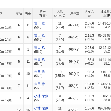
騎手
人気
タイム
通過順
ス
着順
馬番
馬体重
(斤量)
(オッズ)
差
上3F
吉田 稔
11
2:37.6
14-13-13
6
11
466(+4)
(72.4)
(+1.4)
34.2
0m 15頭
(56.0)
吉田 稔
7
2:15.3
09-08-07
6
6
462(-4)
(17.5)
(+1.6)
36.9
0m 14頭
(56.0)
吉田 稔
7
2:28.6
12-12-12
6
1
466(+2)
(16.4)
(+1.0)
35.2
0m 12頭
(56.0)
吉田 稔
8
1:55.4
14-14-14
5
11
464(+2)
(37.4)
(+0.2)
38.1
0m 16頭
(56.0)
吉田 稔
10
1:56.3
10-10-10
6
10
462(+4)
(155.9)
(+1.0)
36.6
0m 10頭
(56.0)
吉田 稔
8
1:51.8
13-13-14
7
11
458(-8)
(81.7)
(+2.5)
38.9
0m 14頭
(56.0)
小林 徹弥
9
1:03.3
10-10
10
4
466(-6)
(75.3)
(+1.9)
38.0
0m 12頭
(56.0)
小林 徹弥
11
1:57.6
09-09-09
12
16
472(-6)