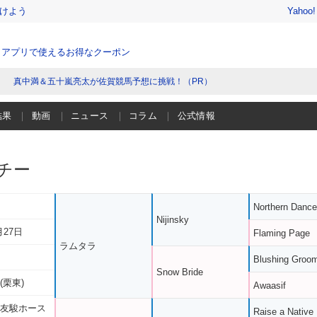
けよう
Yahoo
、アプリで使えるお得なクーポン
真中満＆五十嵐亮太が佐賀競馬予想に挑戦！（PR）
結果
動画
ニュース
コラム
公式情報
チー
Northern Dance
Nijinsky
月27日
Flaming Page
ラムタラ
Blushing Groo
Snow Bride
(栗東)
Awaasif
 友駿ホース
Raise a Native