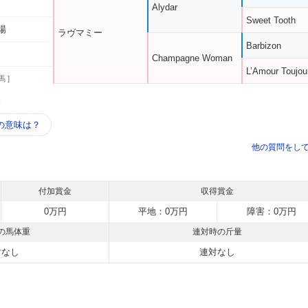
Alydar
Sweet Tooth
場
ラヴマミー
Barbizon
Champagne Woman
L’Amour Toujou
馬 ]
う
の意味は？
他の質問をし
付加賞金
収得賞金
0万円
平地：0万円
障害：0万円
の馬体重
連対時の斤量
対なし
連対なし