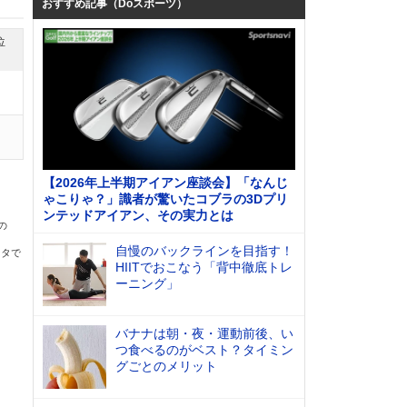
おすすめ記事（Doスポーツ）
位
【2026年上半期アイアン座談会】「なんじ
ゃこりゃ？」識者が驚いたコブラの3Dプリ
ンテッドアイアン、その実力とは
の
自慢のバックラインを目指す！
ータで
HIITでおこなう「背中徹底トレ
ーニング」
バナナは朝・夜・運動前後、い
つ食べるのがベスト？タイミン
グごとのメリット