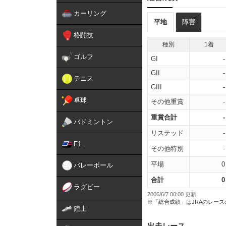
カーリング
平地
障害
格闘技
種別
1着
ゴルフ
GI
-
GII
-
テニス
GIII
-
卓球
その他重賞
-
重賞合計
-
バドミントン
リステッド
-
F1
その他特別
-
平場
0
バレーボール
合計
0
ラグビー
2006/6/7 00:00 更新
※「総合成績」はJRAのレー
陸上
出走レース