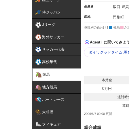
生産者
坂口 豊翼
侍ジャパン
産地
門別町
Jリーグ
※性別の色分け [
:牡馬
:牝
海外サッカー
Agent i に聞いてみよ
サッカー代表
ダイワグッドタイム 馬
高校年代
競馬
本賞金
地方競馬
0万円
連対時
ボートレース
連
大相撲
2006/6/7 00:00
フィギュア
総合成績