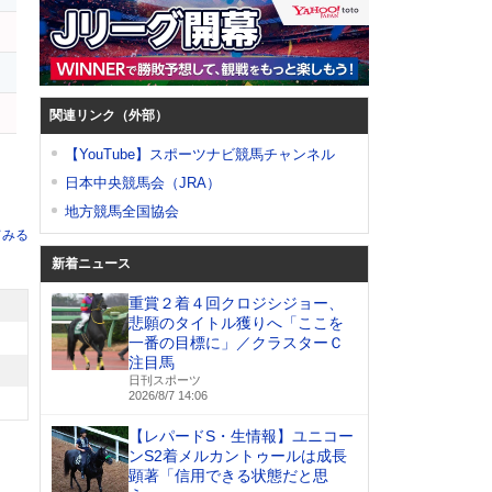
関連リンク（外部）
【YouTube】スポーツナビ競馬チャンネル
日本中央競馬会（JRA）
地方競馬全国協会
てみる
新着ニュース
重賞２着４回クロジシジョー、
悲願のタイトル獲りへ「ここを
一番の目標に」／クラスターＣ
注目馬
日刊スポーツ
2026/8/7 14:06
【レパードS・生情報】ユニコー
ンS2着メルカントゥールは成長
顕著「信用できる状態だと思