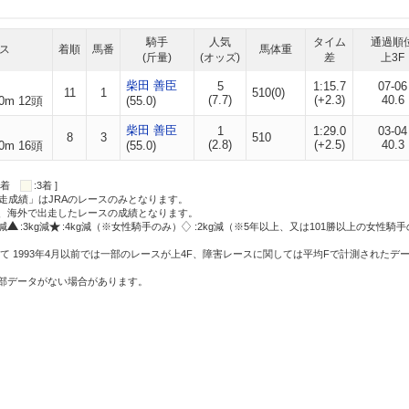
騎手
人気
タイム
通過順
ス
着順
馬番
馬体重
(斤量)
(オッズ)
差
上3F
柴田 善臣
5
1:15.7
07-06
11
1
510(0)
(7.7)
(+2.3)
40.6
0m 12頭
(55.0)
柴田 善臣
1
1:29.0
03-04
8
3
510
(2.8)
(+2.5)
40.3
0m 16頭
(55.0)
:2着
:3着 ]
走成績」はJRAのレースのみとなります。
方、海外で出走したレースの成績となります。
g減
:3kg減
:4kg減（※女性騎手のみ）
:2kg減（※5年以上、又は101勝以上の女性騎手
て 1993年4月以前では一部のレースが上4F、障害レースに関しては平均Fで計測されたデ
一部データがない場合があります。