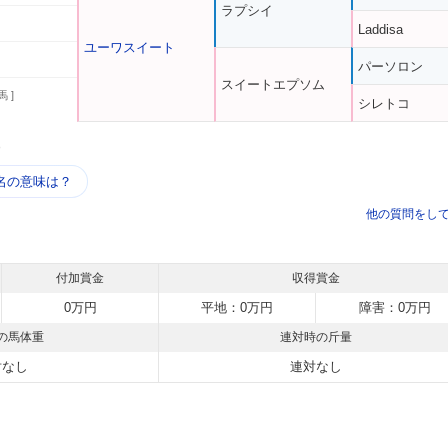
ラプシイ
Laddisa
ユーワスイート
パーソロン
スイートエプソム
馬 ]
シレトコ
う
名の意味は？
他の質問をし
付加賞金
収得賞金
0万円
平地：0万円
障害：0万円
の馬体重
連対時の斤量
対なし
連対なし