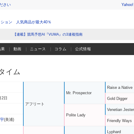
ださい
Yahoo
ション 人気商品が最大40％
【連載】競馬予想AI『VUMA』の3連複指南
結果
動画
ニュース
コラム
公式情報
タイム
Raise a Native
Mr. Prospector
月2日
Gold Digger
アフリート
Venetian Jester
Polite Lady
敬宇
(美浦)
Friendly Ways
Lyphard