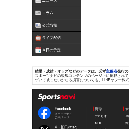
ニュース
コラム
公式情報
ライブ配信
今日の予定
結果・成績・オッズなどのデータは、必ず
主催者
発行の
スポーツナビの競馬コンテンツのページ上に掲載されて
づいて被ったいかなる損害についても、LINEヤフー株
Facebook
野球
サ
スポーツナビ
プロ野球
J
公式ページ
MLB
海
X（旧Twitter）