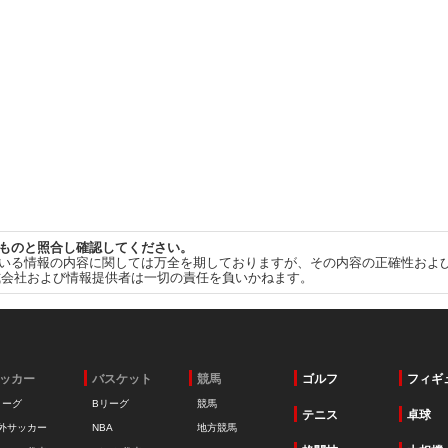
ものと照合し確認してください。
いる情報の内容に関しては万全を期しておりますが、その内容の正確性およ
式会社および情報提供者は一切の責任を負いかねます。
ッカー
バスケット
競馬
ゴルフ
フィギ
リーグ
Bリーグ
競馬
テニス
卓球
外サッカー
NBA
地方競馬