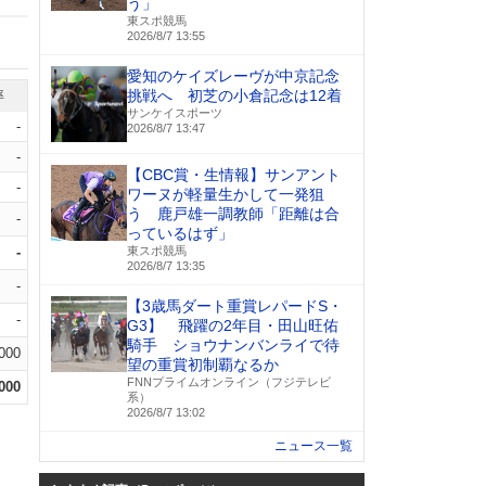
う」
東スポ競馬
2026/8/7 13:55
愛知のケイズレーヴが中京記念
挑戦へ 初芝の小倉記念は12着
率
サンケイスポーツ
-
2026/8/7 13:47
-
【CBC賞・生情報】サンアント
-
ワーヌが軽量生かして一発狙
う 鹿戸雄一調教師「距離は合
-
っているはず」
-
東スポ競馬
2026/8/7 13:35
-
【3歳馬ダート重賞レパードS・
-
G3】 飛躍の2年目・田山旺佑
騎手 ショウナンバンライで待
.000
望の重賞初制覇なるか
FNNプライムオンライン（フジテレビ
.000
系）
2026/8/7 13:02
ニュース一覧