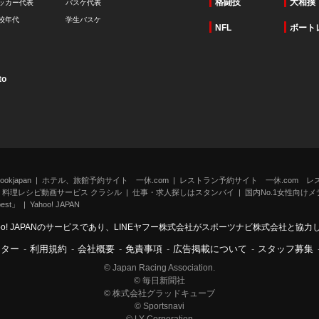
格闘技
大相撲
ッカー代表
バスケ代表
校年代
学生バスケ
NFL
ボート
to
kjapan
ホテル、旅館予約サイト 一休.com
レストラン予約サイト 一休.com レ
料理レシピ動画サービス クラシル
仕事・求人探しはスタンバイ
国内No.1女性向けメデ
st」
Yahoo! JAPAN
oo! JAPANのサービスであり、LINEヤフー株式会社がスポーツナビ株式会社と協
ンター
-
利用規約
-
会社概要
-
免責事項
-
広告掲載について
-
スタッフ募集
© Japan Racing Association.
© 毎日新聞社
© 株式会社グラッドキューブ
© Sportsnavi