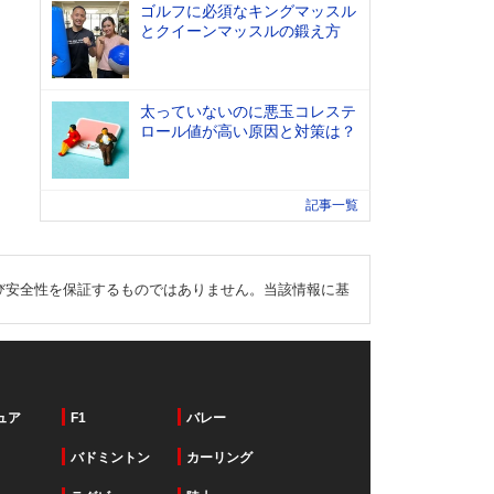
ゴルフに必須なキングマッスル
とクイーンマッスルの鍛え方
太っていないのに悪玉コレステ
ロール値が高い原因と対策は？
記事一覧
び安全性を保証するものではありません。当該情報に基
ュア
F1
バレー
バドミントン
カーリング