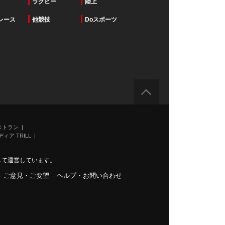
ラグビー
陸上
レース
他競技
Doスポーツ
ストラン
ィア TRILL
力して運営しています。
-
ご意見・ご要望
-
ヘルプ・お問い合わせ