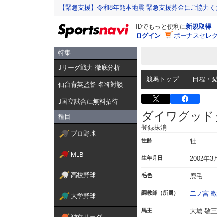
【緊急支援】令和8年熊本地震 緊急支援募金にご協力く
IDでもっと便利に
新規取得
ログイン
ボーナスセレク
特集
Jリーグ戦力 徹底分析
競馬トップ
日程・
仙台育英監督 名将対談
J国立試合に無料招待
ダイワグッド
種目
登録抹消
プロ野球
性齢
牡
MLB
生年月日
2002年3
高校野球
毛色
鹿毛
調教師（所属）
二ノ宮 
大学野球
馬主
大城 敬三
独立リーグ