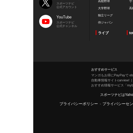
高校野球
サ
スポーツナビ
公式アカウント
大学野球
高
独立リーグ
YouTube
スポーツナビ
侍ジャパン
公式チャンネル
ライブ
to
おすすめサービス
マンガもお得にPayPayで eboo
自動車情報サイトcarview!
おすすめ情報サービス「mybe
スポーツナビはYah
プライバシーポリシー
-
プライバシーセ