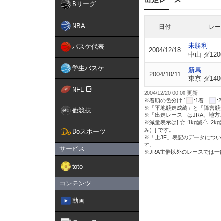
Bリーグ
NBA
日付
レー
未勝利
バスケ代表
2004/12/18
中山 ダ120
学生バスケ
新馬
2004/10/11
東京 ダ140
NFL
2004/12/20 00:00 更新
※着順の色分け [
:1着
※「平地競走成績」と「障害競
他競技
※「出走レース」はJRA、地
※減量表示は[
:1kg減
:2k
み）] です。
Doスポーツ
※「上3F」表記のデータについ
す。
サービス
※JRA主催以外のレースでは
toto
コンテンツ
動画