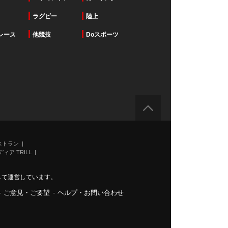
ラグビー
陸上
レース
他競技
Doスポーツ
ストラン
ィア TRILL
力して運営しています。
-
ご意見・ご要望
-
ヘルプ・お問い合わせ