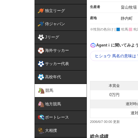
生産者
畠山牧場
独立リーグ
産地
静内町
侍ジャパン
※性別の色分け [
:牡馬
:牝
Jリーグ
Agent i に聞いてみよ
海外サッカー
ヒショウ 馬名の意味は
サッカー代表
高校年代
本賞金
競馬
0万円
地方競馬
連対時
連
ボートレース
2006/6/7 00:00
大相撲
総合成績