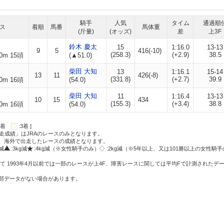
騎手
人気
タイム
通過順
ス
着順
馬番
馬体重
(斤量)
(オッズ)
差
上3F
鈴木 慶太
15
1:16.0
13-13
9
5
416(-10)
(258.3)
(+2.9)
38.5
0m 15頭
(▲51.0)
柴田 大知
13
1:16.1
15-14
13
11
426(-8)
(331.8)
(+2.7)
39.9
0m 16頭
(54.0)
柴田 大知
11
1:16.4
13-13
10
15
434
(155.3)
(+3.4)
38.8
0m 16頭
(54.0)
:2着
:3着 ]
走成績」はJRAのレースのみとなります。
方、海外で出走したレースの成績となります。
g減
:3kg減
:4kg減（※女性騎手のみ）
:2kg減（※5年以上、又は101勝以上の女性騎手
て 1993年4月以前では一部のレースが上4F、障害レースに関しては平均Fで計測されたデ
一部データがない場合があります。