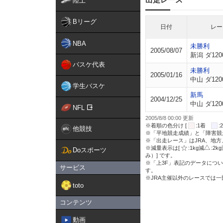
陸上
Bリーグ
日付
レー
NBA
未勝利
2005/08/07
新潟 ダ120
バスケ代表
未勝利
2005/01/16
中山 ダ120
学生バスケ
新馬
2004/12/25
中山 ダ120
NFL
2005/8/8 00:00 更新
※着順の色分け [
:1着
他競技
※「平地競走成績」と「障害競
※「出走レース」はJRA、地
※減量表示は[
:1kg減
:2k
Doスポーツ
み）] です。
※「上3F」表記のデータについ
サービス
す。
※JRA主催以外のレースでは
toto
コンテンツ
動画