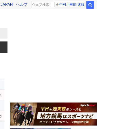
! JAPAN
ヘルプ
中村小三郎 速報
検索
s
d
ド