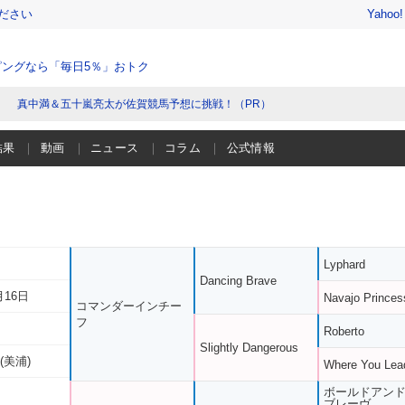
ださい
Yahoo
ングなら「毎日5％」おトク
真中満＆五十嵐亮太が佐賀競馬予想に挑戦！（PR）
結果
動画
ニュース
コラム
公式情報
Lyphard
Dancing Brave
月16日
Navajo Princes
コマンダーインチー
フ
Roberto
Slightly Dangerous
(美浦)
Where You Lea
ボールドアン
ブレーヴ