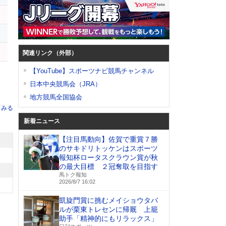
キ
ロ
関連リンク（外部）
【YouTube】スポーツナビ競馬チャンネル
日本中央競馬会（JRA）
地方競馬全国協会
てみる
新着ニュース
【注目馬動向】佐賀で重賞７勝
のサキドリトッケンはスポーツ
報知杯ロータスクラウン賞が秋
の最大目標 ２冠奪取を目指す
馬トク報知
2026/8/7 16:02
凱旋門賞に挑むメイショウタバ
ルが栗東トレセンに帰厩 上籠
助手「精神的にもリラックス」