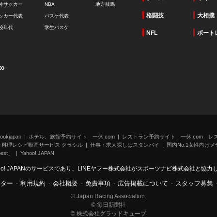
外サッカー
NBA
地方競馬
格闘技
大相撲
ッカー代表
バスケ代表
校年代
学生バスケ
NFL
ボート
to
kjapan
ホテル、旅館予約サイト 一休.com
レストラン予約サイト 一休.com レ
料理レシピ動画サービス クラシル
仕事・求人探しはスタンバイ
国内No.1女性向けメデ
st」
Yahoo! JAPAN
oo! JAPANのサービスであり、LINEヤフー株式会社がスポーツナビ株式会社と協
ンター
-
利用規約
-
会社概要
-
免責事項
-
広告掲載について
-
スタッフ募集
© Japan Racing Association.
© 毎日新聞社
© 株式会社グラッドキューブ