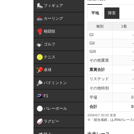
フィギュア
平地
障害
カーリング
種別
1着
格闘技
GI
-
GII
-
ゴルフ
GIII
-
テニス
その他重賞
-
重賞合計
-
卓球
リステッド
-
バドミントン
その他特別
-
F1
平場
0
合計
0
バレーボール
2006/6/7 00:00 更新
※「総合成績」はJRAのレー
ラグビー
出走レース