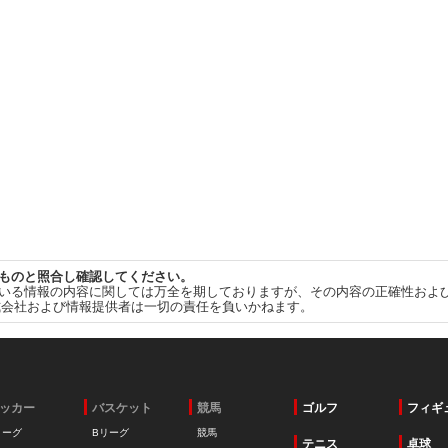
ものと照合し確認してください。
いる情報の内容に関しては万全を期しておりますが、その内容の正確性およ
式会社および情報提供者は一切の責任を負いかねます。
ッカー
バスケット
競馬
ゴルフ
フィギ
リーグ
Bリーグ
競馬
テニス
卓球