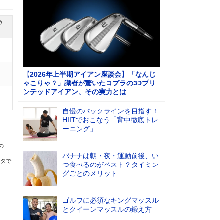
位
【2026年上半期アイアン座談会】「なんじ
ゃこりゃ？」識者が驚いたコブラの3Dプリ
ンテッドアイアン、その実力とは
自慢のバックラインを目指す！
HIITでおこなう「背中徹底トレ
ーニング」
の
バナナは朝・夜・運動前後、い
ータで
つ食べるのがベスト？タイミン
グごとのメリット
ゴルフに必須なキングマッスル
とクイーンマッスルの鍛え方