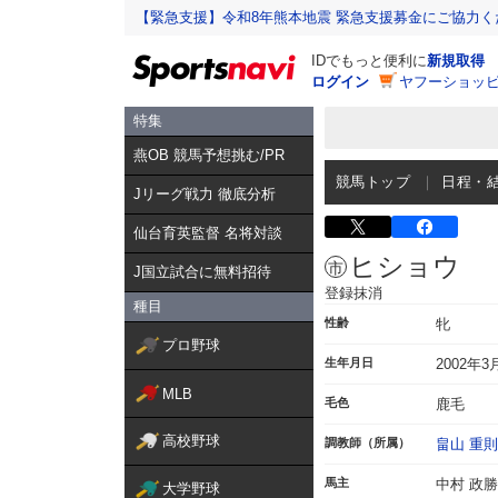
【緊急支援】令和8年熊本地震 緊急支援募金にご協力く
IDでもっと便利に
新規取得
ログイン
ヤフーショッピ
特集
燕OB 競馬予想挑む/PR
競馬トップ
日程・
Jリーグ戦力 徹底分析
仙台育英監督 名将対談
ヒショウ
J国立試合に無料招待
登録抹消
種目
性齢
牝
プロ野球
生年月日
2002年3
MLB
毛色
鹿毛
高校野球
調教師（所属）
畠山 重則
馬主
中村 政勝
大学野球