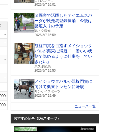
日刊スポーツ
2026/8/7 16:01
３厩舎で活躍したテイエムスパ
ーダが競走馬登録抹消 今後は
繁殖入りの予定
率
馬トク報知
-
2026/8/7 15:59
-
凱旋門賞を目指すメイショウタ
-
バルが栗東に帰厩「一番いい状
態で臨めるように仕事をしてい
-
きたい」
東スポ競馬
-
2026/8/7 15:53
-
メイショウタバルが凱旋門賞に
向けて栗東トレセンに帰厩
-
サンケイスポーツ
.000
2026/8/7 15:49
.000
ニュース一覧
おすすめ記事（Doスポーツ）