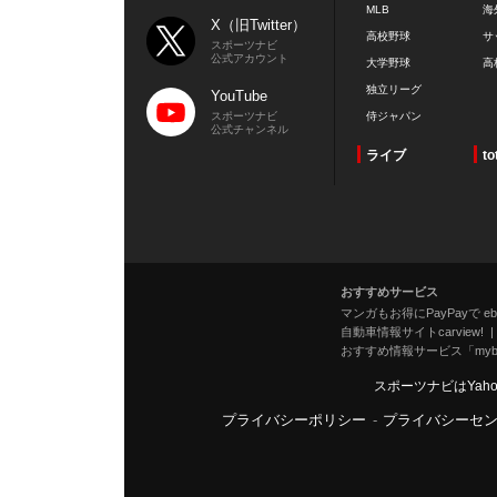
MLB
海
X（旧Twitter）
高校野球
サ
スポーツナビ
公式アカウント
大学野球
高
独立リーグ
YouTube
スポーツナビ
侍ジャパン
公式チャンネル
ライブ
to
おすすめサービス
マンガもお得にPayPayで eboo
自動車情報サイトcarview!
おすすめ情報サービス「mybe
スポーツナビはYah
プライバシーポリシー
-
プライバシーセ