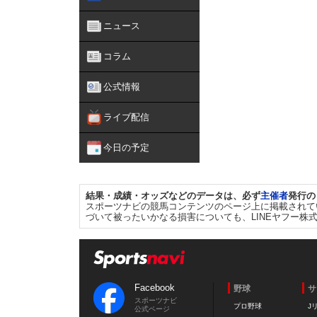
ニュース
コラム
公式情報
ライブ配信
今日の予定
結果・成績・オッズなどのデータは、必ず
主催者
発行の
スポーツナビの競馬コンテンツのページ上に掲載されて
づいて被ったいかなる損害についても、LINEヤフー株
Facebook
野球
サ
スポーツナビ
プロ野球
J
公式ページ