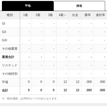
平地
障害
種別
1着
2着
3着
4着～
出走
勝率
連対率
-
-
-
-
-
-
-
GI
-
-
-
-
-
-
-
GII
-
-
-
-
-
-
-
GIII
-
-
-
-
-
-
-
その他重賞
-
-
-
-
-
-
-
重賞合計
-
-
-
-
-
-
-
リステッド
-
-
-
-
-
-
-
その他特別
0
0
0
12
12
.000
.000
平場
0
0
0
12
12
.000
.000
合計
※「総合成績」はJRAのレースのみとなります。