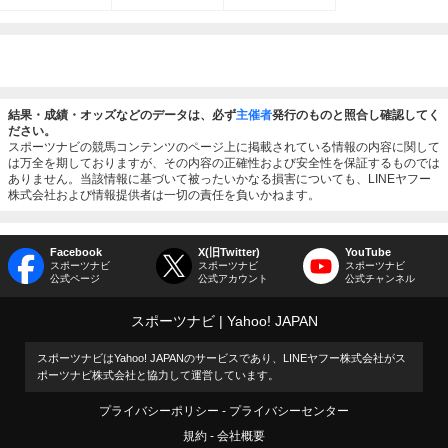
結果・成績・オッズなどのデータは、必ず
主催者
発行のものと照合し確認してく
ださい。
スポーツナビの競馬コンテンツのページ上に掲載されている情報の内容に関して
は万全を期しておりますが、その内容の正確性および安全性を保証するものでは
ありません。当該情報に基づいて被ったいかなる損害についても、LINEヤフー
株式会社および情報提供者は一切の責任を負いかねます。
Facebook
X(旧Twitter)
YouTube
スポーツナビ
スポーツナビ
スポーツナビ
公式ページ
公式アカウント
公式チャンネル
スポーツナビ
Yahoo! JAPAN
スポーツナビはYahoo! JAPANのサービスであり、LINEヤフー株式会社がス
ポーツナビ株式会社と協力して運営しています。
プライバシーポリシー
プライバシーセンター
規約
会社概要