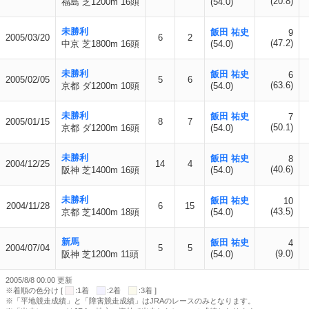
(20.8)
福島 芝1200m 16頭
(54.0)
未勝利
飯田 祐史
9
2005/03/20
6
2
(47.2)
中京 芝1800m 16頭
(54.0)
未勝利
飯田 祐史
6
2005/02/05
5
6
(63.6)
京都 ダ1200m 10頭
(54.0)
未勝利
飯田 祐史
7
2005/01/15
8
7
(50.1)
京都 ダ1200m 16頭
(54.0)
未勝利
飯田 祐史
8
2004/12/25
14
4
(40.6)
阪神 芝1400m 16頭
(54.0)
未勝利
飯田 祐史
10
2004/11/28
6
15
(43.5)
京都 芝1400m 18頭
(54.0)
新馬
飯田 祐史
4
2004/07/04
5
5
(9.0)
阪神 芝1200m 11頭
(54.0)
2005/8/8 00:00 更新
※着順の色分け [
:1着
:2着
:3着 ]
※「平地競走成績」と「障害競走成績」はJRAのレースのみとなります。