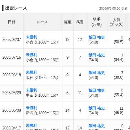
出走レース
2005/8/8 00:00
騎手
人気
日付
レース
着順
馬番
(オッズ)
(斤量)
未勝利
飯田 祐史
9
2005/08/07
13
12
(50.5)
小倉 芝1800m 16頭
(54.0)
未勝利
飯田 祐史
7
2005/07/16
9
7
(34.4)
小倉 芝1800m 16頭
(54.0)
未勝利
飯田 祐史
7
2005/06/18
9
4
(30.0)
阪神 ダ1800m 12頭
(54.0)
未勝利
飯田 祐史
9
2005/05/29
5
11
(55.4)
中京 芝1800m 16頭
(54.0)
未勝利
飯田 祐史
11
2005/05/08
14
4
(45.8)
新潟 芝1800m 15頭
(54.0)
未勝利
飯田 祐史
6
2005/04/17
12
14