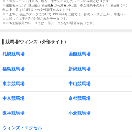
※「出走レース」はJRA、地方、海外で出走したレースの成績となります。
※減量表示は[
:1kg減
:2kg減
:3kg減
:4kg減（※女性騎手のみ）
:2kg減（※5
年以上、又は101勝以上の女性騎手のみ）] です。
※「上3F」表記のデータについて 1993年4月以前では一部のレースが上4F、障害レー
スに関しては平均Fで計測されたデータです。
※JRA主催以外のレースでは一部データがない場合があります。
競馬場/ウィンズ（外部サイト）
札幌競馬場
函館競馬場
福島競馬場
新潟競馬場
東京競馬場
中山競馬場
中京競馬場
京都競馬場
阪神競馬場
小倉競馬場
ウィンズ・エクセル