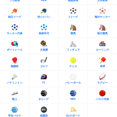
MLB
プロ野球
高校野球
大学野球
独立リーグ
侍ジャパン
Jリーグ
海外サッカー
サッカー代表
高校年代
競馬
地方競馬
ボートレース
大相撲
フィギュア
カーリング
格闘技
ゴルフ
テニス
卓球
F1
バドミントン
バレーボール
ラグビー
NBA
陸上
Bリーグ
バスケ代表
学生バスケ
他競技
Doスポーツ