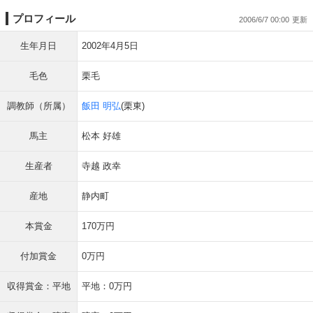
プロフィール
2006/6/7 00:00
生年月日
2002年4月5日
毛色
栗毛
調教師（所属）
飯田 明弘
(栗東)
馬主
松本 好雄
生産者
寺越 政幸
産地
静内町
本賞金
170万円
付加賞金
0万円
収得賞金：平地
平地：0万円