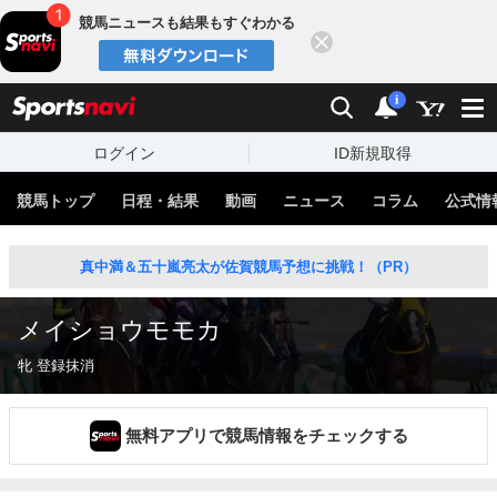
競馬ニュースも結果もすぐわかる
閉じる
スポーツナビ
検索
通知
i
ログイン
ID新規取得
競馬トップ
日程・結果
動画
ニュース
コラム
公式情
真中満＆五十嵐亮太が佐賀競馬予想に挑戦！（PR）
メイショウモモカ
牝 登録抹消
無料アプリで競馬情報をチェックする