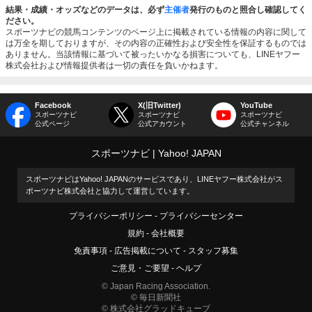
結果・成績・オッズなどのデータは、必ず
主催者
発行のものと照合し確認してく
ださい。
スポーツナビの競馬コンテンツのページ上に掲載されている情報の内容に関して
は万全を期しておりますが、その内容の正確性および安全性を保証するものでは
ありません。当該情報に基づいて被ったいかなる損害についても、LINEヤフー
株式会社および情報提供者は一切の責任を負いかねます。
Facebook
X(旧Twitter)
YouTube
スポーツナビ
スポーツナビ
スポーツナビ
公式ページ
公式アカウント
公式チャンネル
スポーツナビ
Yahoo! JAPAN
スポーツナビはYahoo! JAPANのサービスであり、LINEヤフー株式会社がス
ポーツナビ株式会社と協力して運営しています。
プライバシーポリシー
プライバシーセンター
規約
会社概要
免責事項
広告掲載について
スタッフ募集
ご意見・ご要望
ヘルプ
© Japan Racing Association.
© 毎日新聞社
© 株式会社グラッドキューブ