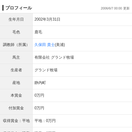
プロフィール
2006/6/7 00:00
生年月日
2002年3月31日
毛色
鹿毛
調教師（所属）
久保田 貴士
(美浦)
馬主
有限会社 グランド牧場
生産者
グランド牧場
産地
静内町
本賞金
0万円
付加賞金
0万円
収得賞金：平地
平地：0万円