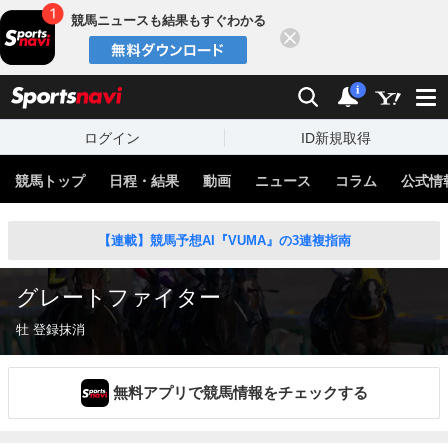
競馬ニュースも結果もすぐわかる
閉じる
スポーツナビ
検索
通知
i
ログイン
ID新規取得
競馬トップ
日程・結果
動画
ニュース
コラム
公式情
【連載】競馬予想AI『VUMA』の3連複指南
グレートファイター
牡 登録抹消
無料アプリで競馬情報をチェックする