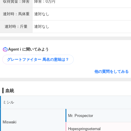
収得賞金：障害
障害：0万円
連対時：馬体重
連対なし
連対時：斤量
連対なし
Agent i に聞いてみよう
グレートファイター 馬名の意味は？
他の質問をしてみる
血統
ミシル
Mr. Prospector
Miswaki
Hopespringseternal