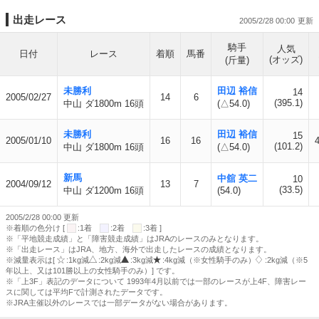
出走レース
2005/2/28 00:00
騎手
人気
日付
レース
着順
馬番
(オッズ)
(斤量)
未勝利
田辺 裕信
14
2005/02/27
14
6
(395.1)
中山 ダ1800m 16頭
(△54.0)
未勝利
田辺 裕信
15
2005/01/10
16
16
(101.2)
中山 ダ1800m 16頭
(△54.0)
新馬
中舘 英二
10
2004/09/12
13
7
(33.5)
中山 ダ1200m 16頭
(54.0)
2005/2/28 00:00 更新
※着順の色分け [
:1着
:2着
:3着 ]
※「平地競走成績」と「障害競走成績」はJRAのレースのみとなります。
※「出走レース」はJRA、地方、海外で出走したレースの成績となります。
※減量表示は[
:1kg減
:2kg減
:3kg減
:4kg減（※女性騎手のみ）
:2kg減（※5
年以上、又は101勝以上の女性騎手のみ）] です。
※「上3F」表記のデータについて 1993年4月以前では一部のレースが上4F、障害レー
スに関しては平均Fで計測されたデータです。
※JRA主催以外のレースでは一部データがない場合があります。