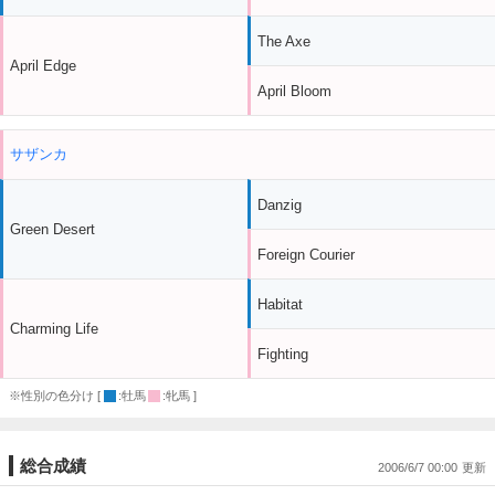
The Axe
April Edge
April Bloom
サザンカ
Danzig
Green Desert
Foreign Courier
Habitat
Charming Life
Fighting
※性別の色分け [
:牡馬
:牝馬 ]
総合成績
2006/6/7 00:00