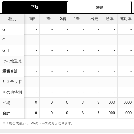
平地
障害
種別
1着
2着
3着
4着～
出走
勝率
連対率
-
-
-
-
-
-
-
GI
-
-
-
-
-
-
-
GII
-
-
-
-
-
-
-
GIII
-
-
-
-
-
-
-
その他重賞
-
-
-
-
-
-
-
重賞合計
-
-
-
-
-
-
-
リステッド
-
-
-
-
-
-
-
その他特別
0
0
0
3
3
.000
.000
平場
0
0
0
3
3
.000
.000
合計
※「総合成績」はJRAのレースのみとなります。