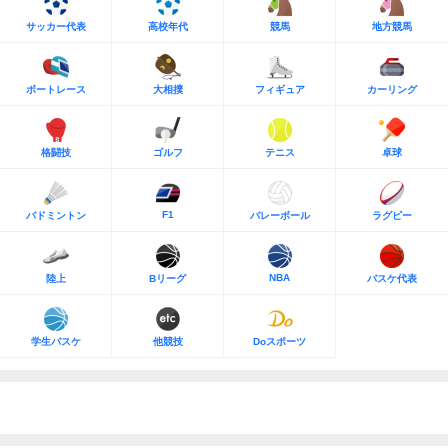
サッカー代表
高校年代
競馬
地方競馬
ボートレース
大相撲
フィギュア
カーリング
格闘技
ゴルフ
テニス
卓球
F1
バドミントン
バレーボール
ラグビー
NBA
陸上
Bリーグ
バスケ代表
学生バスケ
他競技
Doスポーツ