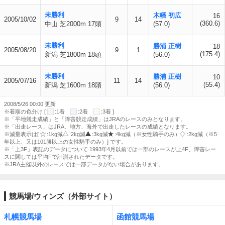
未勝利
木幡 初広
16
2005/10/02
9
14
(360.6)
中山 芝2000m 17頭
(57.0)
未勝利
勝浦 正樹
18
2005/08/20
9
1
(175.4)
新潟 芝1800m 18頭
(56.0)
未勝利
勝浦 正樹
10
2005/07/16
11
14
(55.4)
新潟 芝1600m 18頭
(56.0)
2008/5/26 00:00 更新
※着順の色分け [
:1着
:2着
:3着 ]
※「平地競走成績」と「障害競走成績」はJRAのレースのみとなります。
※「出走レース」はJRA、地方、海外で出走したレースの成績となります。
※減量表示は[
:1kg減
:2kg減
:3kg減
:4kg減（※女性騎手のみ）
:2kg減（※5
年以上、又は101勝以上の女性騎手のみ）] です。
※「上3F」表記のデータについて 1993年4月以前では一部のレースが上4F、障害レー
スに関しては平均Fで計測されたデータです。
※JRA主催以外のレースでは一部データがない場合があります。
競馬場/ウィンズ（外部サイト）
札幌競馬場
函館競馬場