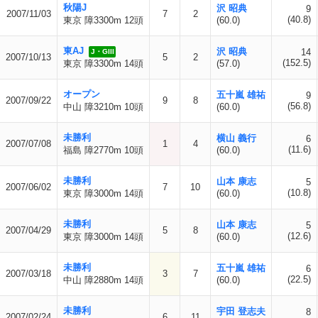
秋陽J
沢 昭典
9
2007/11/03
7
2
(40.8)
東京 障3300m 12頭
(60.0)
東AJ
沢 昭典
14
J・GIII
2007/10/13
5
2
(152.5)
東京 障3300m 14頭
(57.0)
オープン
五十嵐 雄祐
9
2007/09/22
9
8
(56.8)
中山 障3210m 10頭
(60.0)
未勝利
横山 義行
6
2007/07/08
1
4
(11.6)
福島 障2770m 10頭
(60.0)
未勝利
山本 康志
5
2007/06/02
7
10
(10.8)
東京 障3000m 14頭
(60.0)
未勝利
山本 康志
5
2007/04/29
5
8
(12.6)
東京 障3000m 14頭
(60.0)
未勝利
五十嵐 雄祐
6
2007/03/18
3
7
(22.5)
中山 障2880m 14頭
(60.0)
未勝利
宇田 登志夫
8
2007/02/24
6
11