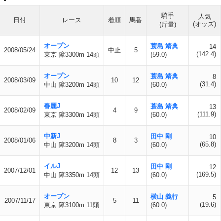
騎手
人気
日付
レース
着順
馬番
(オッズ)
(斤量)
オープン
蓑島 靖典
14
2008/05/24
中止
5
(142.4)
東京 障3300m 14頭
(59.0)
オープン
蓑島 靖典
8
2008/03/09
10
12
(31.4)
中山 障3200m 14頭
(60.0)
春麗J
蓑島 靖典
13
2008/02/09
4
9
(111.9)
東京 障3300m 14頭
(60.0)
中新J
田中 剛
10
2008/01/06
8
3
(65.8)
中山 障3200m 14頭
(60.0)
イルJ
田中 剛
12
2007/12/01
12
13
(169.5)
中山 障3350m 14頭
(60.0)
オープン
横山 義行
5
2007/11/17
5
11
(19.6)
東京 障3100m 11頭
(60.0)