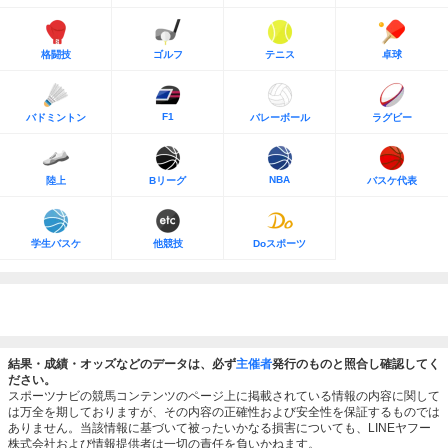
格闘技
ゴルフ
テニス
卓球
F1
バドミントン
バレーボール
ラグビー
NBA
陸上
Bリーグ
バスケ代表
学生バスケ
他競技
Doスポーツ
結果・成績・オッズなどのデータは、必ず
主催者
発行のものと照合し確認してく
ださい。
スポーツナビの競馬コンテンツのページ上に掲載されている情報の内容に関して
は万全を期しておりますが、その内容の正確性および安全性を保証するものでは
ありません。当該情報に基づいて被ったいかなる損害についても、LINEヤフー
株式会社および情報提供者は一切の責任を負いかねます。