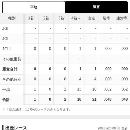
障害
平地
種別
1着
2着
3着
4着～
出走
勝率
連対率
-
-
-
-
-
-
-
JGI
-
-
-
-
-
-
-
JGII
0
0
0
1
1
.000
.000
JGIII
-
-
-
-
-
-
-
その他重賞
0
0
0
1
1
.000
.000
重賞合計
0
0
0
4
4
.000
.000
その他特別
1
0
2
13
16
.062
.062
平場
1
0
2
18
21
.048
.048
合計
※「総合成績」はJRAのレースのみとなります。
出走レース
2008/5/26 00:00