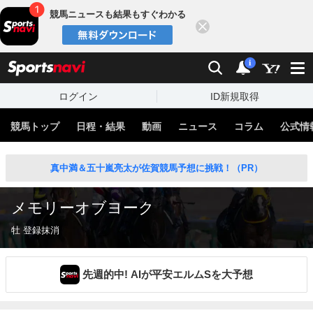
競馬ニュースも結果もすぐわかる
閉じる
スポーツナビ
検索
通知
i
ログイン
ID新規取得
競馬トップ
日程・結果
動画
ニュース
コラム
公式情
真中満＆五十嵐亮太が佐賀競馬予想に挑戦！（PR）
メモリーオブヨーク
牡 登録抹消
先週的中! AIが平安エルムSを大予想