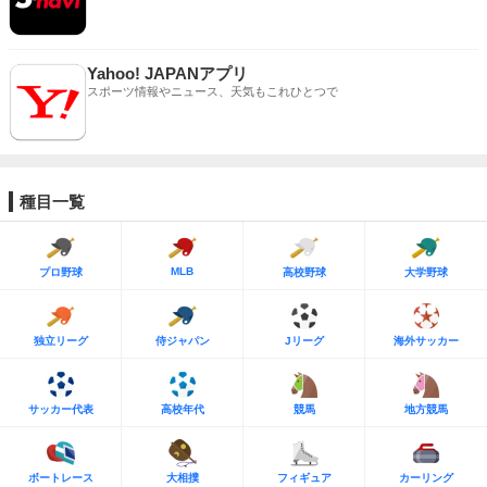
Yahoo! JAPANアプリ
スポーツ情報やニュース、天気もこれひとつで
種目一覧
MLB
プロ野球
高校野球
大学野球
独立リーグ
侍ジャパン
Jリーグ
海外サッカー
サッカー代表
高校年代
競馬
地方競馬
ボートレース
大相撲
フィギュア
カーリング