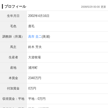
プロフィール
2008/5/29 00:00
生年月日
2002年4月16日
毛色
鹿毛
調教師（所属）
高市 圭二
(美浦)
馬主
鈴木 芳夫
生産者
大道牧場
産地
浦河町
本賞金
2340万円
付加賞金
0万円
収得賞金：平地
平地：0万円