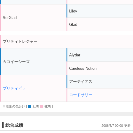
Liloy
So Glad
Glad
プリティトレジャー
Alydar
カコイーシーズ
Careless Notion
アーテイアス
プリティビラ
ロードサリー
※性別の色分け [
:牡馬
:牝馬 ]
総合成績
2006/6/7 00:00