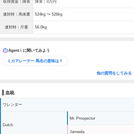
収得賞金：障害
障害：0万円
連対時：馬体重
524kg 〜 526kg
連対時：斤量
56.0kg
Agent i に聞いてみよう
ミカアレーテー 馬名の意味は？
他の質問をしてみる
血統
ワレンダー
Mr. Prospector
Gulch
Jameela