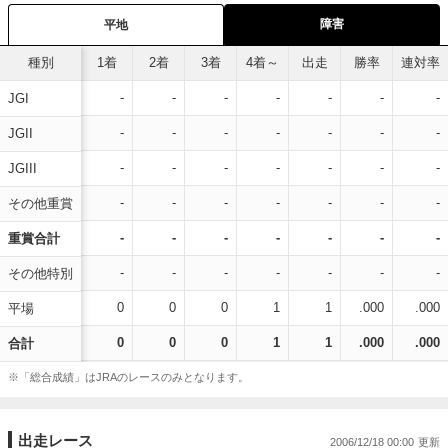
障害
平地
種別
1着
2着
3着
4着～
出走
勝率
連対率
-
-
-
-
-
-
-
JGI
-
-
-
-
-
-
-
JGII
-
-
-
-
-
-
-
JGIII
-
-
-
-
-
-
-
その他重賞
-
-
-
-
-
-
-
重賞合計
-
-
-
-
-
-
-
その他特別
0
0
0
1
1
.000
.000
平場
0
0
0
1
1
.000
.000
合計
※「総合成績」はJRAのレースのみとなります。
出走レース
2006/12/18 00:00