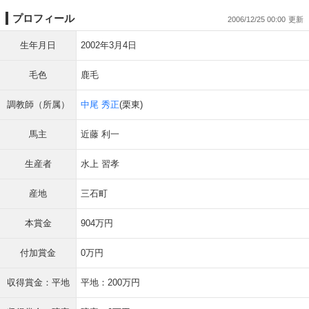
プロフィール
2006/12/25 00:00
生年月日
2002年3月4日
毛色
鹿毛
調教師（所属）
中尾 秀正
(栗東)
馬主
近藤 利一
生産者
水上 習孝
産地
三石町
本賞金
904万円
付加賞金
0万円
収得賞金：平地
平地：200万円