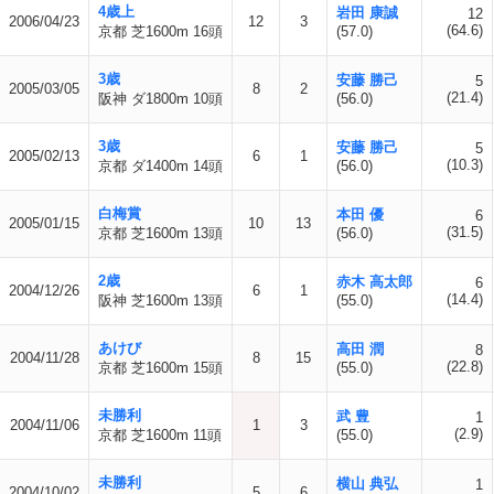
4歳上
岩田 康誠
12
2006/04/23
12
3
(64.6)
京都 芝1600m 16頭
(57.0)
3歳
安藤 勝己
5
2005/03/05
8
2
(21.4)
阪神 ダ1800m 10頭
(56.0)
3歳
安藤 勝己
5
2005/02/13
6
1
(10.3)
京都 ダ1400m 14頭
(56.0)
白梅賞
本田 優
6
2005/01/15
10
13
(31.5)
京都 芝1600m 13頭
(56.0)
2歳
赤木 高太郎
6
2004/12/26
6
1
(14.4)
阪神 芝1600m 13頭
(55.0)
あけび
高田 潤
8
2004/11/28
8
15
(22.8)
京都 芝1600m 15頭
(55.0)
未勝利
武 豊
1
2004/11/06
1
3
(2.9)
京都 芝1600m 11頭
(55.0)
未勝利
横山 典弘
1
2004/10/02
5
6