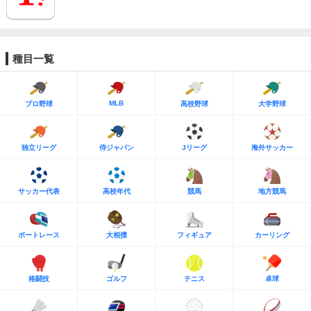
種目一覧
MLB
プロ野球
高校野球
大学野球
独立リーグ
侍ジャパン
Jリーグ
海外サッカー
サッカー代表
高校年代
競馬
地方競馬
ボートレース
大相撲
フィギュア
カーリング
格闘技
ゴルフ
テニス
卓球