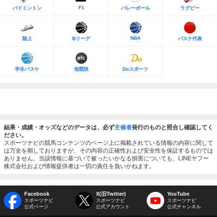
F1
バドミントン
バレーボール
ラグビー
NBA
陸上
Bリーグ
バスケ代表
学生バスケ
他競技
Doスポーツ
結果・成績・オッズなどのデータは、必ず
主催者
発行のものと照合し確認してく
ださい。
スポーツナビの競馬コンテンツのページ上に掲載されている情報の内容に関して
は万全を期しておりますが、その内容の正確性および安全性を保証するものでは
ありません。当該情報に基づいて被ったいかなる損害についても、LINEヤフー
株式会社および情報提供者は一切の責任を負いかねます。
Facebook
X(旧Twitter)
YouTube
スポーツナビ
スポーツナビ
スポーツナビ
公式ページ
公式アカウント
公式チャンネル