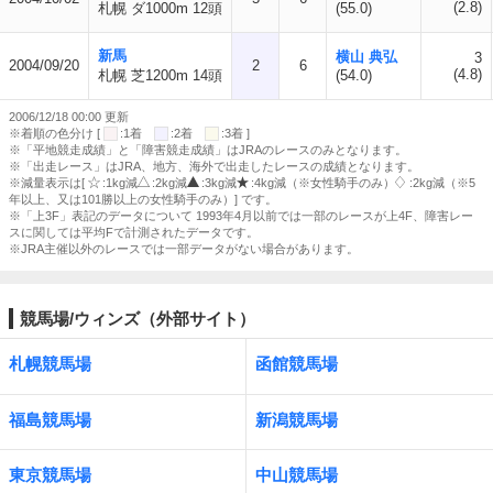
(2.8)
札幌 ダ1000m 12頭
(55.0)
新馬
横山 典弘
3
2004/09/20
2
6
(4.8)
札幌 芝1200m 14頭
(54.0)
2006/12/18 00:00 更新
※着順の色分け [
:1着
:2着
:3着 ]
※「平地競走成績」と「障害競走成績」はJRAのレースのみとなります。
※「出走レース」はJRA、地方、海外で出走したレースの成績となります。
※減量表示は[
:1kg減
:2kg減
:3kg減
:4kg減（※女性騎手のみ）
:2kg減（※5
年以上、又は101勝以上の女性騎手のみ）] です。
※「上3F」表記のデータについて 1993年4月以前では一部のレースが上4F、障害レー
スに関しては平均Fで計測されたデータです。
※JRA主催以外のレースでは一部データがない場合があります。
競馬場/ウィンズ（外部サイト）
札幌競馬場
函館競馬場
福島競馬場
新潟競馬場
東京競馬場
中山競馬場