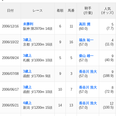
騎手
人気
日付
レース
着順
馬番
(オッズ)
(斤量)
未勝利
高田 潤
5
2006/12/16
6
11
(7.7)
阪神 障2970m 14頭
(60.0)
3歳上
福永 祐一
4
2006/10/22
9
16
(11.0)
京都 ダ1200m 16頭
(57.0)
3歳上
柴山 雄一
9
2006/09/24
5
5
(40.9)
札幌 ダ1000m 10頭
(57.0)
3歳上
長谷川 浩大
9
2006/07/08
9
3
(188.9)
函館 ダ1700m 9頭
(57.0)
3歳上
長谷川 浩大
8
2006/06/17
10
7
(72.9)
函館 ダ1700m 10頭
(57.0)
4歳上
長谷川 浩大
12
2006/05/21
14
13
(100.5)
新潟 ダ1200m 15頭
(57.0)