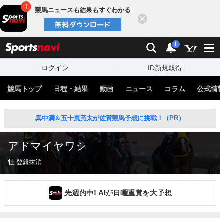
競馬ニュースも結果もすぐわかる
閉じる
スポーツナビ
検索
通知
i
ログイン
ID新規取得
競馬トップ
日程・結果
動画
ニュース
コラム
公式情
真中満＆五十嵐亮太が佐賀競馬予想に挑戦！（PR）
アドマイヤワシ
牡 登録抹消
先週的中! AIが日曜重賞を大予想