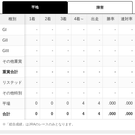
平地
障害
種別
1着
2着
3着
4着～
出走
勝率
連対率
-
-
-
-
-
-
-
GI
-
-
-
-
-
-
-
GII
-
-
-
-
-
-
-
GIII
-
-
-
-
-
-
-
その他重賞
-
-
-
-
-
-
-
重賞合計
-
-
-
-
-
-
-
リステッド
-
-
-
-
-
-
-
その他特別
0
0
0
4
4
.000
.000
平場
0
0
0
4
4
.000
.000
合計
※「総合成績」はJRAのレースのみとなります。