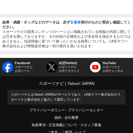
結果・成績・オッズなどのデータは、必ず
主催者
発行のものと照合し確認してく
ださい。
スポーツナビの競馬コンテンツのページ上に掲載されている情報の内容に関して
は万全を期しておりますが、その内容の正確性および安全性を保証するものでは
ありません。当該情報に基づいて被ったいかなる損害についても、LINEヤフー
株式会社および情報提供者は一切の責任を負いかねます。
Facebook
X(旧Twitter)
YouTube
スポーツナビ
スポーツナビ
スポーツナビ
公式ページ
公式アカウント
公式チャンネル
スポーツナビ
Yahoo! JAPAN
スポーツナビはYahoo! JAPANのサービスであり、LINEヤフー株式会社がス
ポーツナビ株式会社と協力して運営しています。
プライバシーポリシー
プライバシーセンター
規約
会社概要
免責事項
広告掲載について
スタッフ募集
ご意見・ご要望
ヘルプ