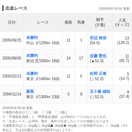
出走レース
2005/9/26 00:00
騎手
人気
日付
レース
着順
馬番
(オッズ)
(斤量)
未勝利
田辺 裕信
13
2005/09/25
11
1
(128.2)
中山 ダ1200m 16頭
(54.0)
未勝利
佐藤 聖也
11
2005/08/06
14
17
(41.7)
新潟 芝1000m 18頭
(▲51.0)
未勝利
松岡 正海
5
2005/02/13
11
5
(14.7)
東京 ダ1400m 16頭
(△52.0)
新馬
五十嵐 雄祐
9
2004/11/14
5
9
(37.4)
東京 ダ1300m 13頭
(△52.0)
2005/9/26 00:00 更新
※着順の色分け [
:1着
:2着
:3着 ]
※「平地競走成績」と「障害競走成績」はJRAのレースのみとなります。
※「出走レース」はJRA、地方、海外で出走したレースの成績となります。
※減量表示は[
:1kg減
:2kg減
:3kg減
:4kg減（※女性騎手のみ）
:2kg減（※5
年以上、又は101勝以上の女性騎手のみ）] です。