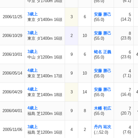
(6.1)
中京 ダ1700m 16頭
(55.0)
3歳上
安藤 勝己
5
2006/11/25
3
6
(14.2)
東京 ダ1400m 16頭
(55.0)
3歳上
安藤 勝己
8
2006/10/29
2
10
(23.8)
東京 ダ1400m 16頭
(55.0)
3歳上
蛯名 正義
6
2006/10/01
9
6
(23.6)
中山 ダ1200m 16頭
(55.0)
4歳上
安藤 勝己
4
2006/05/14
9
10
(7.1)
東京 芝1400m 17頭
(55.0)
4歳上
安藤 勝己
7
2006/04/29
3
14
(16.4)
東京 芝1400m 18頭
(55.0)
4歳上
木幡 初広
7
2006/04/01
9
8
(20.7)
福島 芝1200m 16頭
(55.0)
3歳上
丹内 祐次
4
2005/11/06
4
2
(7.6)
福島 芝1200m 16頭
(△52.0)