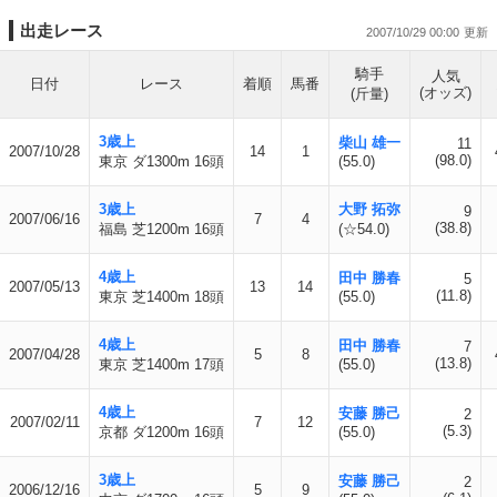
出走レース
2007/10/29 00:00
騎手
人気
日付
レース
着順
馬番
(オッズ)
(斤量)
3歳上
柴山 雄一
11
2007/10/28
14
1
(98.0)
東京 ダ1300m 16頭
(55.0)
3歳上
大野 拓弥
9
2007/06/16
7
4
(38.8)
福島 芝1200m 16頭
(☆54.0)
4歳上
田中 勝春
5
2007/05/13
13
14
(11.8)
東京 芝1400m 18頭
(55.0)
4歳上
田中 勝春
7
2007/04/28
5
8
(13.8)
東京 芝1400m 17頭
(55.0)
4歳上
安藤 勝己
2
2007/02/11
7
12
(5.3)
京都 ダ1200m 16頭
(55.0)
3歳上
安藤 勝己
2
2006/12/16
5
9