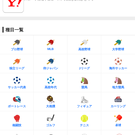
種目一覧
MLB
プロ野球
高校野球
大学野球
独立リーグ
侍ジャパン
Jリーグ
海外サッカー
サッカー代表
高校年代
競馬
地方競馬
ボートレース
大相撲
フィギュア
カーリング
格闘技
ゴルフ
テニス
卓球