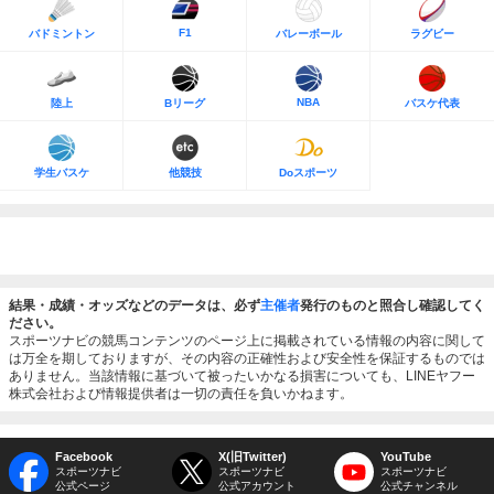
F1
バドミントン
バレーボール
ラグビー
NBA
陸上
Bリーグ
バスケ代表
学生バスケ
他競技
Doスポーツ
結果・成績・オッズなどのデータは、必ず
主催者
発行のものと照合し確認してく
ださい。
スポーツナビの競馬コンテンツのページ上に掲載されている情報の内容に関して
は万全を期しておりますが、その内容の正確性および安全性を保証するものでは
ありません。当該情報に基づいて被ったいかなる損害についても、LINEヤフー
株式会社および情報提供者は一切の責任を負いかねます。
Facebook
X(旧Twitter)
YouTube
スポーツナビ
スポーツナビ
スポーツナビ
公式ページ
公式アカウント
公式チャンネル