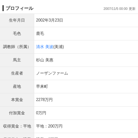
プロフィール
2007/11/5 00:00
生年月日
2002年3月23日
毛色
鹿毛
調教師（所属）
清水 美波
(美浦)
馬主
杉山 美惠
生産者
ノーザンファーム
産地
早来町
本賞金
2278万円
付加賞金
0万円
収得賞金：平地
平地：200万円