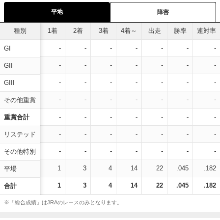
平地
障害
種別
1着
2着
3着
4着～
出走
勝率
連対率
-
-
-
-
-
-
-
GI
-
-
-
-
-
-
-
GII
-
-
-
-
-
-
-
GIII
-
-
-
-
-
-
-
その他重賞
-
-
-
-
-
-
-
重賞合計
-
-
-
-
-
-
-
リステッド
-
-
-
-
-
-
-
その他特別
1
3
4
14
22
.045
.182
平場
1
3
4
14
22
.045
.182
合計
※「総合成績」はJRAのレースのみとなります。