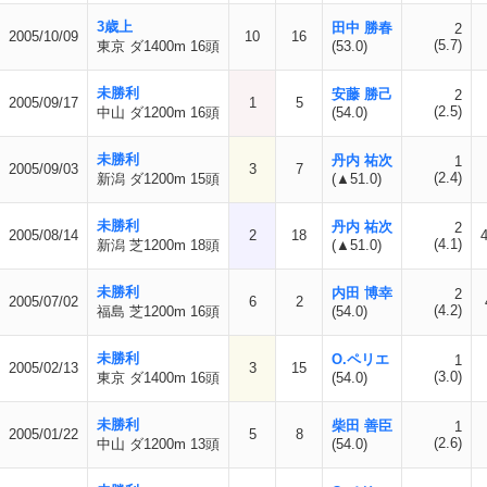
3歳上
田中 勝春
2
2005/10/09
10
16
(5.7)
東京 ダ1400m 16頭
(53.0)
未勝利
安藤 勝己
2
2005/09/17
1
5
(2.5)
中山 ダ1200m 16頭
(54.0)
未勝利
丹内 祐次
1
2005/09/03
3
7
(2.4)
新潟 ダ1200m 15頭
(▲51.0)
未勝利
丹内 祐次
2
2005/08/14
2
18
(4.1)
新潟 芝1200m 18頭
(▲51.0)
未勝利
内田 博幸
2
2005/07/02
6
2
(4.2)
福島 芝1200m 16頭
(54.0)
未勝利
O.ペリエ
1
2005/02/13
3
15
(3.0)
東京 ダ1400m 16頭
(54.0)
未勝利
柴田 善臣
1
2005/01/22
5
8
(2.6)
中山 ダ1200m 13頭
(54.0)