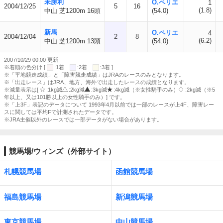
未勝利
O.ペリエ
1
2004/12/25
5
16
(1.8)
中山 芝1200m 16頭
(54.0)
新馬
O.ペリエ
4
2004/12/04
2
8
(6.2)
中山 芝1200m 13頭
(54.0)
2007/10/29 00:00 更新
※着順の色分け [
:1着
:2着
:3着 ]
※「平地競走成績」と「障害競走成績」はJRAのレースのみとなります。
※「出走レース」はJRA、地方、海外で出走したレースの成績となります。
※減量表示は[
:1kg減
:2kg減
:3kg減
:4kg減（※女性騎手のみ）
:2kg減（※5
年以上、又は101勝以上の女性騎手のみ）] です。
※「上3F」表記のデータについて 1993年4月以前では一部のレースが上4F、障害レー
スに関しては平均Fで計測されたデータです。
※JRA主催以外のレースでは一部データがない場合があります。
競馬場/ウィンズ（外部サイト）
札幌競馬場
函館競馬場
福島競馬場
新潟競馬場
東京競馬場
中山競馬場