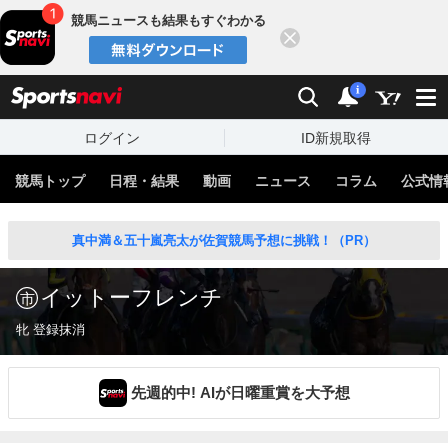
競馬ニュースも結果もすぐわかる
閉じる
スポーツナビ
検索
通知
i
ログイン
ID新規取得
競馬トップ
日程・結果
動画
ニュース
コラム
公式情
真中満＆五十嵐亮太が佐賀競馬予想に挑戦！（PR）
イットーフレンチ
牝 登録抹消
先週的中! AIが日曜重賞を大予想