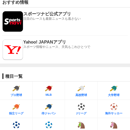
おすすめ情報
スポーツナビ公式アプリ
注目のレースも最新ニュースも逃さない
Yahoo! JAPANアプリ
スポーツ情報やニュース、天気もこれひとつで
種目一覧
MLB
プロ野球
高校野球
大学野球
独立リーグ
侍ジャパン
Jリーグ
海外サッカー