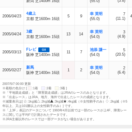
(3.8)
新潟 芝1400m 16頭
(55.0)
4歳上
幸 英明
7
2006/04/23
5
9
(11.1)
京都 芝1600m 16頭
(55.0)
3歳
幸 英明
3
2005/04/24
13
14
(4.9)
京都 芝1600m 15頭
(54.0)
Fレビ
池添 謙一
5
GII
2005/03/13
11
7
(20.5)
阪神 芝1400m 15頭
(54.0)
新馬
幸 英明
2
2005/02/27
1
2
(6.4)
阪神 芝1400m 16頭
(54.0)
2007/5/7 00:00 更新
※着順の色分け [
:1着
:2着
:3着 ]
※「平地競走成績」と「障害競走成績」はJRAのレースのみとなります。
※「出走レース」はJRA、地方、海外で出走したレースの成績となります。
※減量表示は[
:1kg減
:2kg減
:3kg減
:4kg減（※女性騎手のみ）
:2kg減（※5
年以上、又は101勝以上の女性騎手のみ）] です。
※「上3F」表記のデータについて 1993年4月以前では一部のレースが上4F、障害レー
スに関しては平均Fで計測されたデータです。
※JRA主催以外のレースでは一部データがない場合があります。