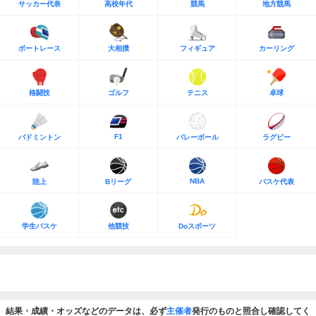
サッカー代表
高校年代
競馬
地方競馬
ボートレース
大相撲
フィギュア
カーリング
格闘技
ゴルフ
テニス
卓球
F1
バドミントン
バレーボール
ラグビー
NBA
陸上
Bリーグ
バスケ代表
学生バスケ
他競技
Doスポーツ
結果・成績・オッズなどのデータは、必ず
主催者
発行のものと照合し確認してく