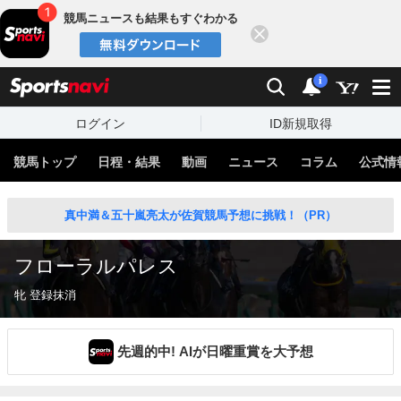
競馬ニュースも結果もすぐわかる
閉じる
スポーツナビ
検索
通知
i
ログイン
ID新規取得
競馬トップ
日程・結果
動画
ニュース
コラム
公式情
真中満＆五十嵐亮太が佐賀競馬予想に挑戦！（PR）
フローラルパレス
牝 登録抹消
先週的中! AIが日曜重賞を大予想