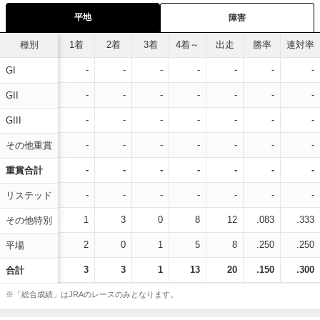
平地
障害
種別
1着
2着
3着
4着～
出走
勝率
連対率
-
-
-
-
-
-
-
GI
-
-
-
-
-
-
-
GII
-
-
-
-
-
-
-
GIII
-
-
-
-
-
-
-
その他重賞
-
-
-
-
-
-
-
重賞合計
-
-
-
-
-
-
-
リステッド
1
3
0
8
12
.083
.333
その他特別
2
0
1
5
8
.250
.250
平場
3
3
1
13
20
.150
.300
合計
※「総合成績」はJRAのレースのみとなります。