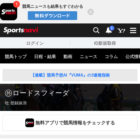
競馬ニュースも結果もすぐわかる
閉じる
スポーツナビ
検索
通知
i
ログイン
ID新規取得
競馬トップ
日程・結果
動画
ニュース
コラム
公式情
【連載】競馬予想AI『VUMA』の3連複指南
ロードスフィーダ
牡 登録抹消
無料アプリで競馬情報をチェックする