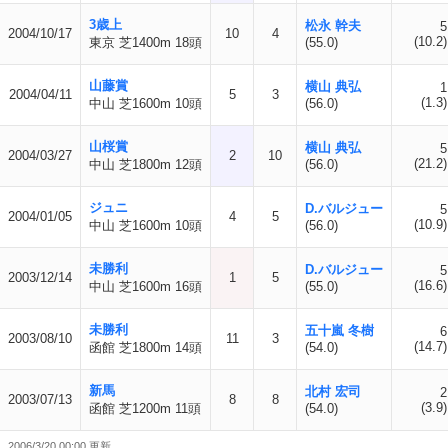
3歳上
松永 幹夫
5
2004/10/17
10
4
(10.2)
東京 芝1400m 18頭
(55.0)
山藤賞
横山 典弘
1
2004/04/11
5
3
(1.3)
中山 芝1600m 10頭
(56.0)
山桜賞
横山 典弘
5
2004/03/27
2
10
(21.2)
中山 芝1800m 12頭
(56.0)
ジュニ
D.バルジュー
5
2004/01/05
4
5
(10.9)
中山 芝1600m 10頭
(56.0)
未勝利
D.バルジュー
5
2003/12/14
1
5
(16.6)
中山 芝1600m 16頭
(55.0)
未勝利
五十嵐 冬樹
6
2003/08/10
11
3
(14.7)
函館 芝1800m 14頭
(54.0)
新馬
北村 宏司
2
2003/07/13
8
8
(3.9)
函館 芝1200m 11頭
(54.0)
2006/3/20 00:00 更新