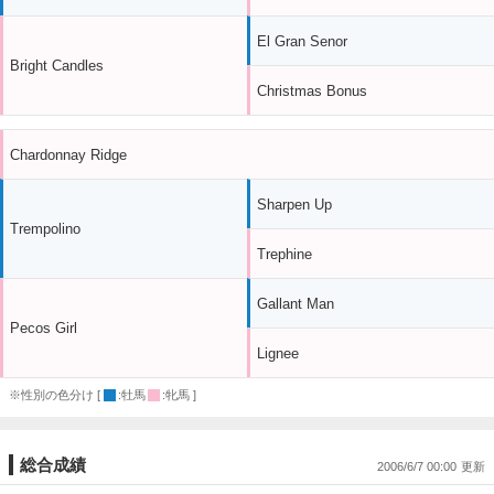
El Gran Senor
Bright Candles
Christmas Bonus
Chardonnay Ridge
Sharpen Up
Trempolino
Trephine
Gallant Man
Pecos Girl
Lignee
※性別の色分け [
:牡馬
:牝馬 ]
総合成績
2006/6/7 00:00