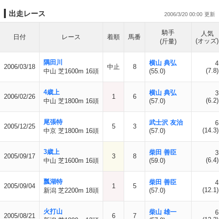
出走レース
2006/3/20 00:00
騎手
人気
日付
レース
着順
馬番
(オッズ)
(斤量)
隅田川
横山 典弘
4
2006/03/18
中止
8
(7.8)
中山 芝1600m 16頭
(55.0)
4歳上
横山 典弘
3
2006/02/26
1
6
(6.2)
中山 芝1800m 16頭
(57.0)
尾張特
武士沢 友治
6
2005/12/25
5
3
(14.3)
中京 芝1800m 16頭
(57.0)
3歳上
柴田 善臣
3
2005/09/17
3
8
(6.4)
中山 芝1600m 16頭
(59.0)
瓢湖特
柴田 善臣
4
2005/09/04
1
5
(12.1)
新潟 芝2200m 18頭
(57.0)
火打山
柴山 雄一
6
2005/08/21
6
7