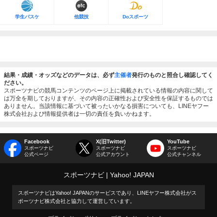
学生バスケ
他競技
Doスポーツ
結果・成績・オッズなどのデータは、必ず
主催者
発行のものと照合し確認してく
ださい。
スポーツナビの競馬コンテンツのページ上に掲載されている情報の内容に関して
は万全を期しておりますが、その内容の正確性および安全性を保証するものでは
ありません。当該情報に基づいて被ったいかなる損害についても、LINEヤフー
株式会社および情報提供者は一切の責任を負いかねます。
Facebook
X(旧Twitter)
YouTube
スポーツナビ
スポーツナビ
スポーツナビ
公式ページ
公式アカウント
公式チャンネル
スポーツナビ
Yahoo! JAPAN
スポーツナビはYahoo! JAPANのサービスであり、LINEヤフー株式会社がス
ポーツナビ株式会社と協力して運営しています。