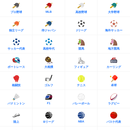
MLB
プロ野球
高校野球
大学野球
独立リーグ
侍ジャパン
Jリーグ
海外サッカー
サッカー代表
高校年代
競馬
地方競馬
ボートレース
大相撲
フィギュア
カーリング
格闘技
ゴルフ
テニス
卓球
F1
バドミントン
バレーボール
ラグビー
NBA
陸上
Bリーグ
バスケ代表