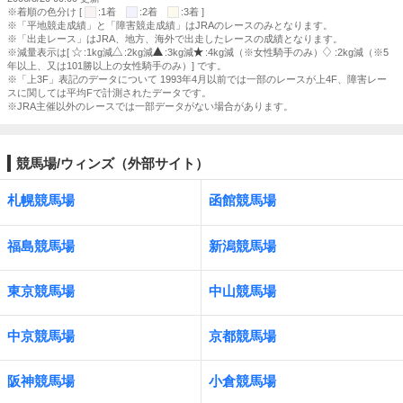
※着順の色分け [
:1着
:2着
:3着 ]
※「平地競走成績」と「障害競走成績」はJRAのレースのみとなります。
※「出走レース」はJRA、地方、海外で出走したレースの成績となります。
※減量表示は[
:1kg減
:2kg減
:3kg減
:4kg減（※女性騎手のみ）
:2kg減（※5
年以上、又は101勝以上の女性騎手のみ）] です。
※「上3F」表記のデータについて 1993年4月以前では一部のレースが上4F、障害レー
スに関しては平均Fで計測されたデータです。
※JRA主催以外のレースでは一部データがない場合があります。
競馬場/ウィンズ（外部サイト）
札幌競馬場
函館競馬場
福島競馬場
新潟競馬場
東京競馬場
中山競馬場
中京競馬場
京都競馬場
阪神競馬場
小倉競馬場